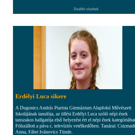
További részletek
Erdélyi Luca sikere
A Dugonics András Piarista Gimnázium Alapfokú Művészeti
Iskolájának tanulója, az üllési Erdélyi Luca szóló népi ének
tanszakos hallgatója első helyezést ért el népi ének kategóriába
Fölszállott a páva c. televíziós vetélkedőben. Tanárai: Csizmad
Anna, Fábri Ivánovics Tünde.