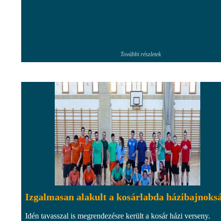
További részletek
Izgalmasan alakult a kosárlabda házibajnoks
Idén tavasszal is megrendezésre került a kosár házi verseny.