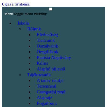
Ugrás a tartalomra
Menü
Toggle menu visibility
Iskola
Rólunk
Elérhetőség
Tanáraink
Osztályaink
Öregdiákok
Piarista Alapítvány
Kórus
Alapító oklevél
Tájékoztatók
A tanév rendje
Teremrend
Csengetési rend
Alaprajz
Fogadóóra