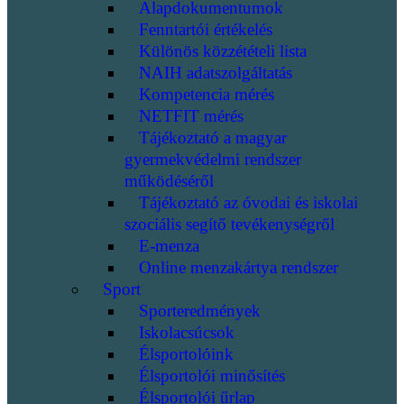
Alapdokumentumok
Fenntartói értékelés
Különös közzétételi lista
NAIH adatszolgáltatás
Kompetencia mérés
NETFIT mérés
Tájékoztató a magyar
gyermekvédelmi rendszer
működéséről
Tájékoztató az óvodai és iskolai
szociális segítő tevékenységről
E-menza
Online menzakártya rendszer
Sport
Sporteredmények
Iskolacsúcsok
Élsportolóink
Élsportolói minősítés
Élsportolói űrlap