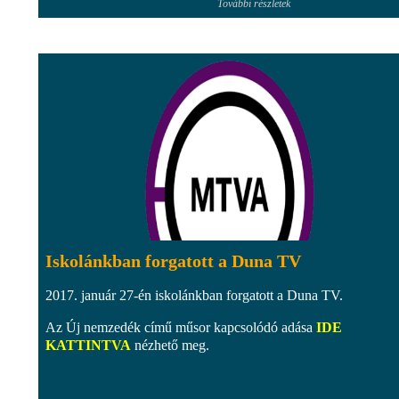
További részletek
Iskolánkban forgatott a Duna TV
2017. január 27-én iskolánkban forgatott a Duna TV.
Az Új nemzedék című műsor kapcsolódó adása
IDE
KATTINTVA
nézhető meg.