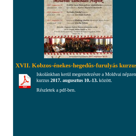
XVII. Kobzos-énekes-hegedűs-furulyás kurzu
Iskolánkban kerül megrendezésre a Moldvai népzen
kurzus
2017. augusztus 10.-13.
között.
Részletek a pdf-ben.