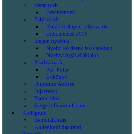
Versenyek
Eredmények
Pályázatok
Korábbi elnyert pályázatok
Értékmentés 2016
Idegen nyelvek
Nyelvi kérdések iskolánkban
Nyelvvizsgás diákjaink
Kiadványok
Piár Futár
Évkönyv
Dugonics András
Díjazottak
Partnereink
Szegedi Piarista Iskola
Kollégium
Bemutatkozás
Kollégiumi házirend