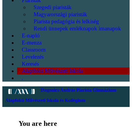
Piaristák
Szegedi piaristák
Magyarországi piaristák
Piarista pedagógia és lelkiség
Rendi ünnepek emléknapok imanapok
E-napló
E-menza
Classroom
Levelezés
Keresés
Alapfokú Művészeti Iskola
.
Dugonics András Piarista Gimnázium
Alapfokú Művészeti Iskola és Kollégium
You are here