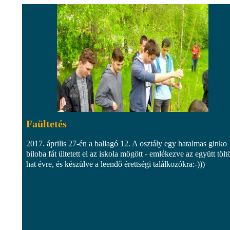
Faültetés
2017. április 27-én a ballagó 12. A osztály egy hatalmas ginko
biloba fát ültetett el az iskola mögött - emlékezve az együtt töltö
hat évre, és készülve a leendő érettségi találkozókra:-)))