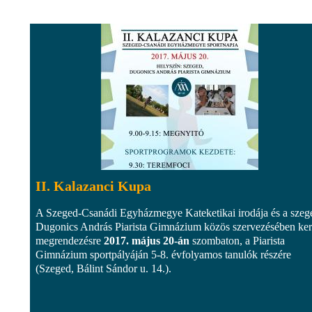
II. Kalazanci Kupa
A Szeged-Csanádi Egyházmegye Kateketikai irodája és a szeg
Dugonics András Piarista Gimnázium közös szervezésében ker
megrendezésre
2017. május 20-án
szombaton, a Piarista
Gimnázium sportpályáján 5-8. évfolyamos tanulók részére
(Szeged, Bálint Sándor u. 14.).