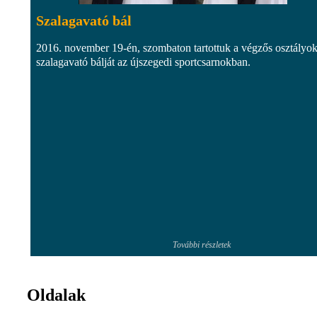
Szalagavató bál
2016. november 19-én, szombaton tartottuk a végzős osztályo
szalagavató bálját az újszegedi sportcsarnokban.
További részletek
Oldalak