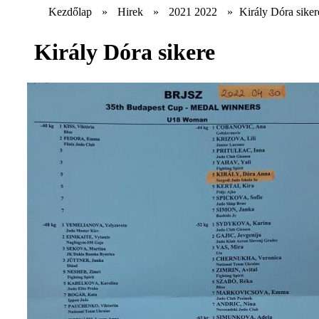
Kezdőlap
»
Hirek
»
2021 2022
»
Király Dóra siker
Király Dóra sikere