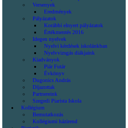
Versenyek
Eredmények
Pályázatok
Korábbi elnyert pályázatok
Értékmentés 2016
Idegen nyelvek
Nyelvi kérdések iskolánkban
Nyelvvizsgás diákjaink
Kiadványok
Piár Futár
Évkönyv
Dugonics András
Díjazottak
Partnereink
Szegedi Piarista Iskola
Kollégium
Bemutatkozás
Kollégiumi házirend