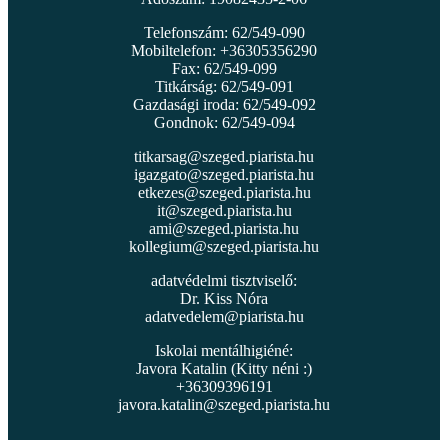
Telefonszám: 62/549-090
Mobiltelefon: +36305356290
Fax: 62/549-099
Titkárság: 62/549-091
Gazdasági iroda: 62/549-092
Gondnok: 62/549-094
titkarsag@szeged.piarista.hu
igazgato@szeged.piarista.hu
etkezes@szeged.piarista.hu
it@szeged.piarista.hu
ami@szeged.piarista.hu
kollegium@szeged.piarista.hu
adatvédelmi tisztviselő:
Dr. Kiss Nóra
adatvedelem@piarista.hu
Iskolai mentálhigiéné:
Javora Katalin (Kitty néni :)
+36309396191
javora.katalin@szeged.piarista.hu