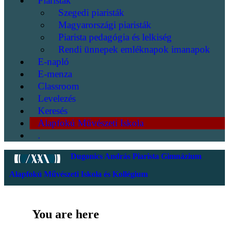
Piaristák
Szegedi piaristák
Magyarországi piaristák
Piarista pedagógia és lelkiség
Rendi ünnepek emléknapok imanapok
E-napló
E-menza
Classroom
Levelezés
Keresés
Alapfokú Művészeti Iskola
.
Dugonics András Piarista Gimnázium
Alapfokú Művészeti Iskola és Kollégium
You are here