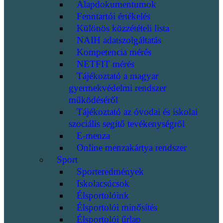
Alapdokumentumok
Fenntartói értékelés
Különös közzétételi lista
NAIH adatszolgáltatás
Kompetencia mérés
NETFIT mérés
Tájékoztató a magyar
gyermekvédelmi rendszer
működéséről
Tájékoztató az óvodai és iskolai
szociális segítő tevékenységről
E-menza
Online menzakártya rendszer
Sport
Sporteredmények
Iskolacsúcsok
Élsportolóink
Élsportolói minősítés
Élsportolói űrlap