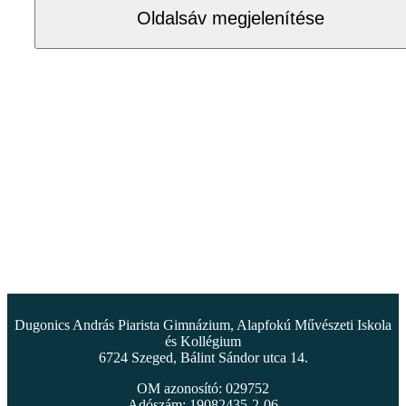
Oldalsáv megjelenítése
Dugonics András Piarista Gimnázium, Alapfokú Művészeti Iskola
és Kollégium
6724 Szeged, Bálint Sándor utca 14.
OM azonosító: 029752
Adószám: 19082435-2-06