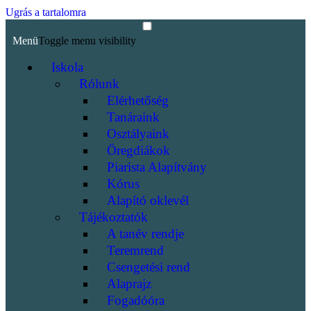
Ugrás a tartalomra
Menü
Toggle menu visibility
Iskola
Rólunk
Elérhetőség
Tanáraink
Osztályaink
Öregdiákok
Piarista Alapítvány
Kórus
Alapító oklevél
Tájékoztatók
A tanév rendje
Teremrend
Csengetési rend
Alaprajz
Fogadóóra