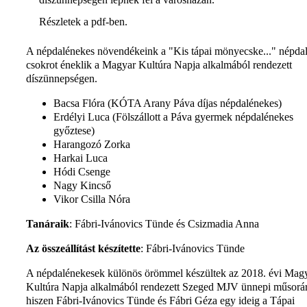
Részletek a pdf-ben.
A népdalénekes növendékeink a "Kis tápai mönyecske..." népda
csokrot éneklik a Magyar Kultúra Napja alkalmából rendezett
díszünnepségen.
Bacsa Flóra (KÓTA Arany Páva díjas népdalénekes)
Erdélyi Luca (Fölszállott a Páva gyermek népdalénekes
győztese)
Harangozó Zorka
Harkai Luca
Hódi Csenge
Nagy Kincső
Vikor Csilla Nóra
Tanáraik
: Fábri-Ivánovics Tünde és Csizmadia Anna
Az összeállítást készítette
: Fábri-Ivánovics Tünde
A népdalénekesek különös örömmel készültek az 2018. évi Mag
Kultúra Napja alkalmából rendezett Szeged MJV ünnepi műsorár
hiszen Fábri-Ivánovics Tünde és Fábri Géza egy ideig a Tápai