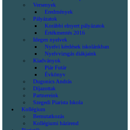
Versenyek
Eredmények
Pályázatok
Korábbi elnyert pályázatok
Értékmentés 2016
Idegen nyelvek
Nyelvi kérdések iskolánkban
Nyelvvizsgás diákjaink
Kiadványok
Piár Futár
Évkönyv
Dugonics András
Díjazottak
Partnereink
Szegedi Piarista Iskola
Kollégium
Bemutatkozás
Kollégiumi házirend