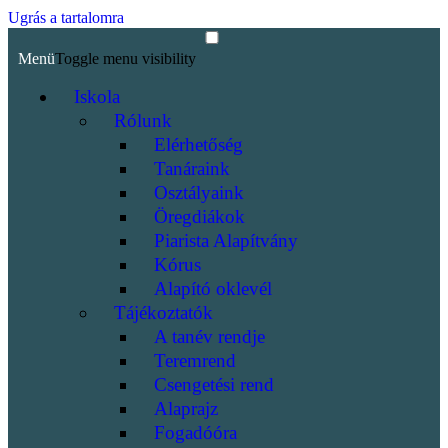
Ugrás a tartalomra
Menü
Toggle menu visibility
Iskola
Rólunk
Elérhetőség
Tanáraink
Osztályaink
Öregdiákok
Piarista Alapítvány
Kórus
Alapító oklevél
Tájékoztatók
A tanév rendje
Teremrend
Csengetési rend
Alaprajz
Fogadóóra