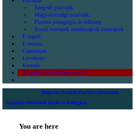
Piaristák
Szegedi piaristák
Magyarországi piaristák
Piarista pedagógia és lelkiség
Rendi ünnepek emléknapok imanapok
E-napló
E-menza
Classroom
Levelezés
Keresés
Alapfokú Művészeti Iskola
.
Dugonics András Piarista Gimnázium
Alapfokú Művészeti Iskola és Kollégium
You are here