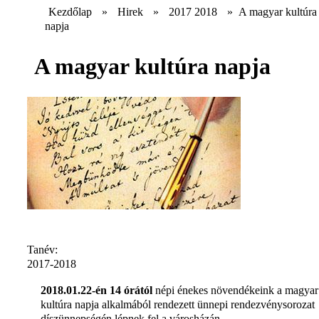
Kezdőlap
»
Hirek
»
2017 2018
»
A magyar kultúra
napja
A magyar kultúra napja
Tanév:
2017-2018
2018.01.22-én 14 órától
népi énekes növendékeink a magyar
kultúra napja alkalmából rendezett ünnepi rendezvénysorozat
díszünnepségén lépnek fel a városházán.