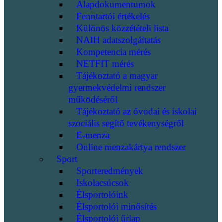
Alapdokumentumok
Fenntartói értékelés
Különös közzétételi lista
NAIH adatszolgáltatás
Kompetencia mérés
NETFIT mérés
Tájékoztató a magyar
gyermekvédelmi rendszer
működéséről
Tájékoztató az óvodai és iskolai
szociális segítő tevékenységről
E-menza
Online menzakártya rendszer
Sport
Sporteredmények
Iskolacsúcsok
Élsportolóink
Élsportolói minősítés
Élsportolói űrlap