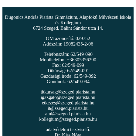
Dugonics András Piarista Gimnázium, Alapfokú Művészeti Iskola
és Kollégium
6724 Szeged, Bálint Sándor utca 14.
OM azonosító: 029752
Adószám: 19082435-2-06
Telefonszám: 62/549-090
Mobiltelefon: +36305356290
Fax: 62/549-099
Titkárság: 62/549-091
Gazdasági iroda: 62/549-092
Gondnok: 62/549-094
titkarsag@szeged.piarista.hu
igazgato@szeged.piarista.hu
etkezes@szeged.piarista.hu
it@szeged.piarista.hu
ami@szeged.piarista.hu
kollegium@szeged.piarista.hu
adatvédelmi tisztviselő:
Dr. Kiss Nóra