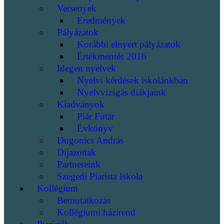
Versenyek
Eredmények
Pályázatok
Korábbi elnyert pályázatok
Értékmentés 2016
Idegen nyelvek
Nyelvi kérdések iskolánkban
Nyelvvizsgás diákjaink
Kiadványok
Piár Futár
Évkönyv
Dugonics András
Díjazottak
Partnereink
Szegedi Piarista Iskola
Kollégium
Bemutatkozás
Kollégiumi házirend