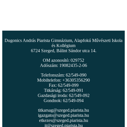
Dugonics András Piarista Gimnázium, Alapfokú Művészeti Iskola
és Kollégium
6724 Szeged, Bálint Sándor utca 14.
OM azonosító: 029752
Adószám: 19082435-2-06
Telefonszám: 62/549-090
Mobiltelefon: +36305356290
Fax: 62/549-099
Titkárság: 62/549-091
Gazdasági iroda: 62/549-092
Gondnok: 62/549-094
titkarsag@szeged.piarista.hu
igazgato@szeged.piarista.hu
etkezes@szeged.piarista.hu
it@szeged.piarista.hu