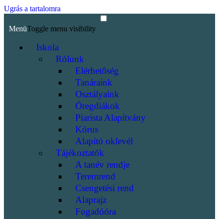
Ugrás a tartalomra
Menü
Toggle menu visibility
Iskola
Rólunk
Elérhetőség
Tanáraink
Osztályaink
Öregdiákok
Piarista Alapítvány
Kórus
Alapító oklevél
Tájékoztatók
A tanév rendje
Teremrend
Csengetési rend
Alaprajz
Fogadóóra