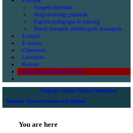
Piaristák
Szegedi piaristák
Magyarországi piaristák
Piarista pedagógia és lelkiség
Rendi ünnepek emléknapok imanapok
E-napló
E-menza
Classroom
Levelezés
Keresés
Alapfokú Művészeti Iskola
.
Dugonics András Piarista Gimnázium
Alapfokú Művészeti Iskola és Kollégium
You are here