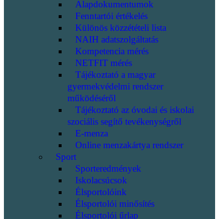
Alapdokumentumok
Fenntartói értékelés
Különös közzétételi lista
NAIH adatszolgáltatás
Kompetencia mérés
NETFIT mérés
Tájékoztató a magyar
gyermekvédelmi rendszer
működéséről
Tájékoztató az óvodai és iskolai
szociális segítő tevékenységről
E-menza
Online menzakártya rendszer
Sport
Sporteredmények
Iskolacsúcsok
Élsportolóink
Élsportolói minősítés
Élsportolói űrlap