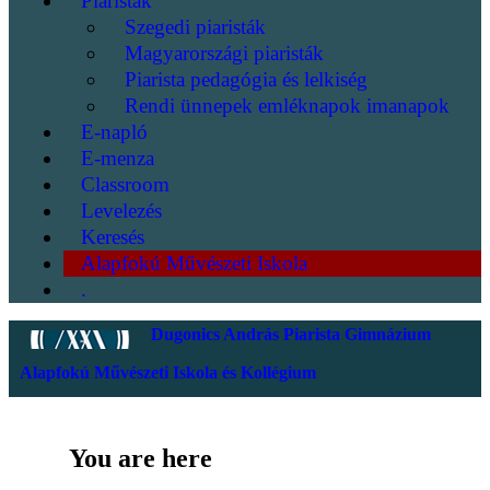
Piaristák
Szegedi piaristák
Magyarországi piaristák
Piarista pedagógia és lelkiség
Rendi ünnepek emléknapok imanapok
E-napló
E-menza
Classroom
Levelezés
Keresés
Alapfokú Művészeti Iskola
.
Dugonics András Piarista Gimnázium
Alapfokú Művészeti Iskola és Kollégium
You are here