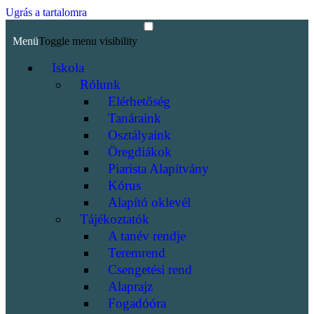
Ugrás a tartalomra
Menü
Toggle menu visibility
Iskola
Rólunk
Elérhetőség
Tanáraink
Osztályaink
Öregdiákok
Piarista Alapítvány
Kórus
Alapító oklevél
Tájékoztatók
A tanév rendje
Teremrend
Csengetési rend
Alaprajz
Fogadóóra