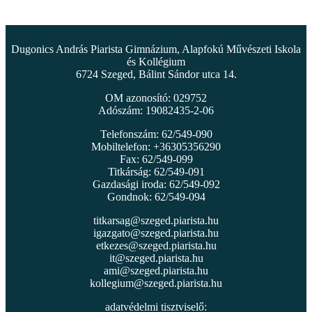
Dugonics András Piarista Gimnázium, Alapfokú Művészeti Iskola
és Kollégium
6724 Szeged, Bálint Sándor utca 14.
OM azonosító: 029752
Adószám: 19082435-2-06
Telefonszám: 62/549-090
Mobiltelefon: +36305356290
Fax: 62/549-099
Titkárság: 62/549-091
Gazdasági iroda: 62/549-092
Gondnok: 62/549-094
titkarsag@szeged.piarista.hu
igazgato@szeged.piarista.hu
etkezes@szeged.piarista.hu
it@szeged.piarista.hu
ami@szeged.piarista.hu
kollegium@szeged.piarista.hu
adatvédelmi tisztviselő: