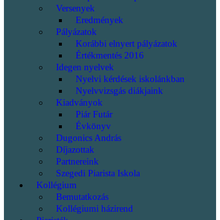
Versenyek
Eredmények
Pályázatok
Korábbi elnyert pályázatok
Értékmentés 2016
Idegen nyelvek
Nyelvi kérdések iskolánkban
Nyelvvizsgás diákjaink
Kiadványok
Piár Futár
Évkönyv
Dugonics András
Díjazottak
Partnereink
Szegedi Piarista Iskola
Kollégium
Bemutatkozás
Kollégiumi házirend