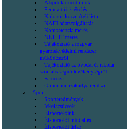
Alapdokumentumok
Fenntartói értékelés
Különös közzétételi lista
NAIH adatszolgáltatás
Kompetencia mérés
NETFIT mérés
Tájékoztató a magyar
gyermekvédelmi rendszer
működéséről
Tájékoztató az óvodai és iskolai
szociális segítő tevékenységről
E-menza
Online menzakártya rendszer
Sport
Sporteredmények
Iskolacsúcsok
Élsportolóink
Élsportolói minősítés
Élsportolói űrlap