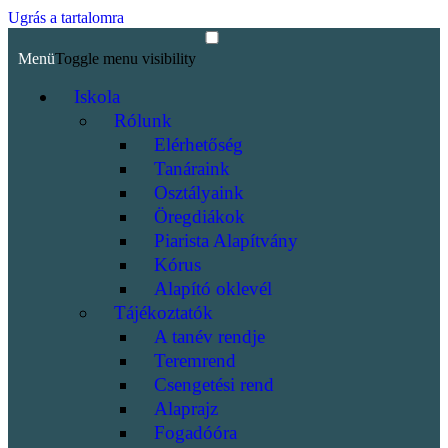
Ugrás a tartalomra
Menü
Toggle menu visibility
Iskola
Rólunk
Elérhetőség
Tanáraink
Osztályaink
Öregdiákok
Piarista Alapítvány
Kórus
Alapító oklevél
Tájékoztatók
A tanév rendje
Teremrend
Csengetési rend
Alaprajz
Fogadóóra