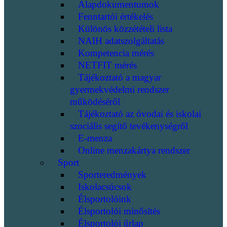
Alapdokumentumok
Fenntartói értékelés
Különös közzétételi lista
NAIH adatszolgáltatás
Kompetencia mérés
NETFIT mérés
Tájékoztató a magyar
gyermekvédelmi rendszer
működéséről
Tájékoztató az óvodai és iskolai
szociális segítő tevékenységről
E-menza
Online menzakártya rendszer
Sport
Sporteredmények
Iskolacsúcsok
Élsportolóink
Élsportolói minősítés
Élsportolói űrlap