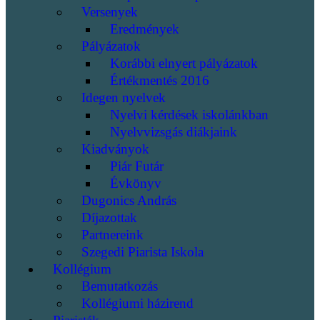
Versenyek
Eredmények
Pályázatok
Korábbi elnyert pályázatok
Értékmentés 2016
Idegen nyelvek
Nyelvi kérdések iskolánkban
Nyelvvizsgás diákjaink
Kiadványok
Piár Futár
Évkönyv
Dugonics András
Díjazottak
Partnereink
Szegedi Piarista Iskola
Kollégium
Bemutatkozás
Kollégiumi házirend