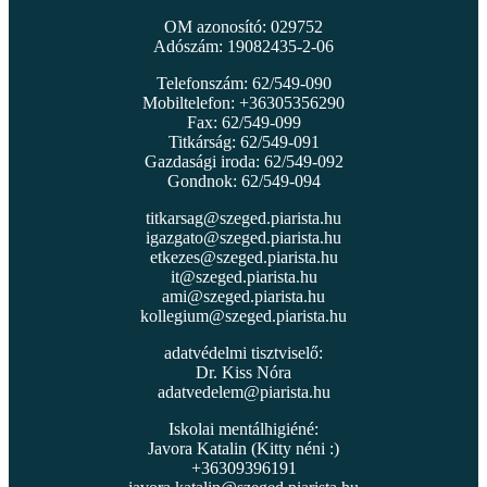
OM azonosító: 029752
Adószám: 19082435-2-06
Telefonszám: 62/549-090
Mobiltelefon: +36305356290
Fax: 62/549-099
Titkárság: 62/549-091
Gazdasági iroda: 62/549-092
Gondnok: 62/549-094
titkarsag@szeged.piarista.hu
igazgato@szeged.piarista.hu
etkezes@szeged.piarista.hu
it@szeged.piarista.hu
ami@szeged.piarista.hu
kollegium@szeged.piarista.hu
adatvédelmi tisztviselő:
Dr. Kiss Nóra
adatvedelem@piarista.hu
Iskolai mentálhigiéné:
Javora Katalin (Kitty néni :)
+36309396191