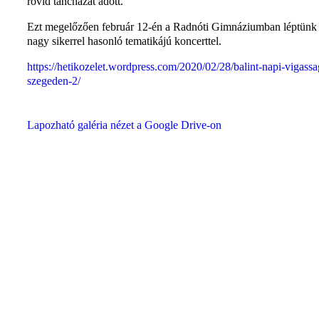
rövid táncházat adott.
Ezt megelőzően február 12-én a Radnóti Gimnáziumban léptünk 
nagy sikerrel hasonló tematikájú koncerttel.
https://hetikozelet.wordpress.com/2020/02/28/balint-napi-vigassa
szegeden-2/
Lapozható galéria nézet a Google Drive-on