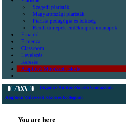
Piaristák
Szegedi piaristák
Magyarországi piaristák
Piarista pedagógia és lelkiség
Rendi ünnepek emléknapok imanapok
E-napló
E-menza
Classroom
Levelezés
Keresés
Alapfokú Művészeti Iskola
.
Dugonics András Piarista Gimnázium
Alapfokú Művészeti Iskola és Kollégium
You are here