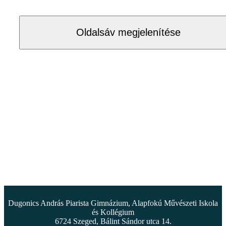
Oldalsáv megjelenítése
Dugonics András Piarista Gimnázium, Alapfokú Művészeti Iskola
és Kollégium
6724 Szeged, Bálint Sándor utca 14.