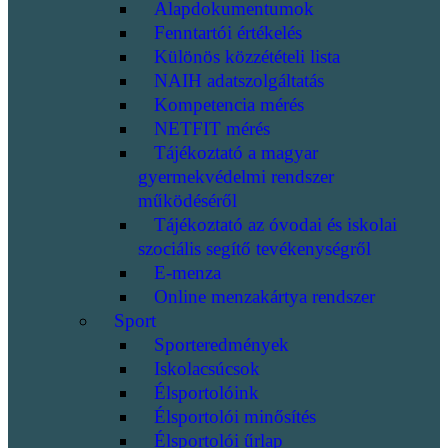
Alapdokumentumok
Fenntartói értékelés
Különös közzétételi lista
NAIH adatszolgáltatás
Kompetencia mérés
NETFIT mérés
Tájékoztató a magyar
gyermekvédelmi rendszer
működéséről
Tájékoztató az óvodai és iskolai
szociális segítő tevékenységről
E-menza
Online menzakártya rendszer
Sport
Sporteredmények
Iskolacsúcsok
Élsportolóink
Élsportolói minősítés
Élsportolói űrlap