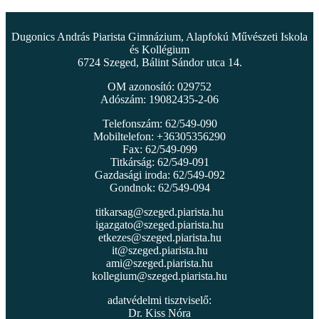
Dugonics András Piarista Gimnázium, Alapfokú Művészeti Iskola
és Kollégium
6724 Szeged, Bálint Sándor utca 14.
OM azonosító: 029752
Adószám: 19082435-2-06
Telefonszám: 62/549-090
Mobiltelefon: +36305356290
Fax: 62/549-099
Titkárság: 62/549-091
Gazdasági iroda: 62/549-092
Gondnok: 62/549-094
titkarsag@szeged.piarista.hu
igazgato@szeged.piarista.hu
etkezes@szeged.piarista.hu
it@szeged.piarista.hu
ami@szeged.piarista.hu
kollegium@szeged.piarista.hu
adatvédelmi tisztviselő:
Dr. Kiss Nóra