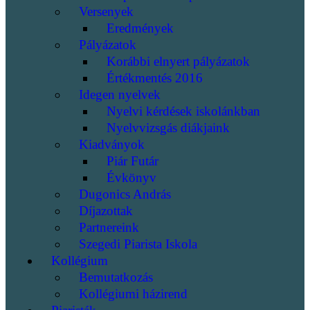
Versenyek
Eredmények
Pályázatok
Korábbi elnyert pályázatok
Értékmentés 2016
Idegen nyelvek
Nyelvi kérdések iskolánkban
Nyelvvizsgás diákjaink
Kiadványok
Piár Futár
Évkönyv
Dugonics András
Díjazottak
Partnereink
Szegedi Piarista Iskola
Kollégium
Bemutatkozás
Kollégiumi házirend