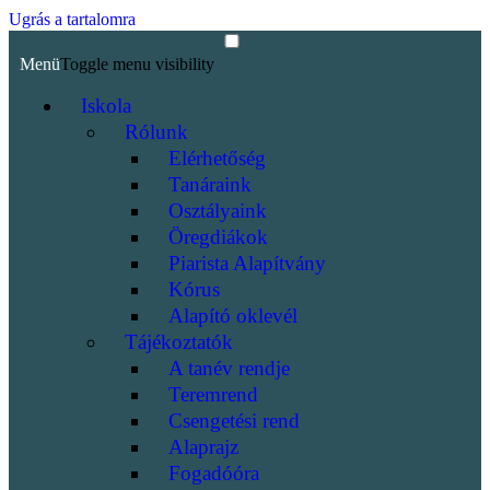
Ugrás a tartalomra
Menü
Toggle menu visibility
Iskola
Rólunk
Elérhetőség
Tanáraink
Osztályaink
Öregdiákok
Piarista Alapítvány
Kórus
Alapító oklevél
Tájékoztatók
A tanév rendje
Teremrend
Csengetési rend
Alaprajz
Fogadóóra