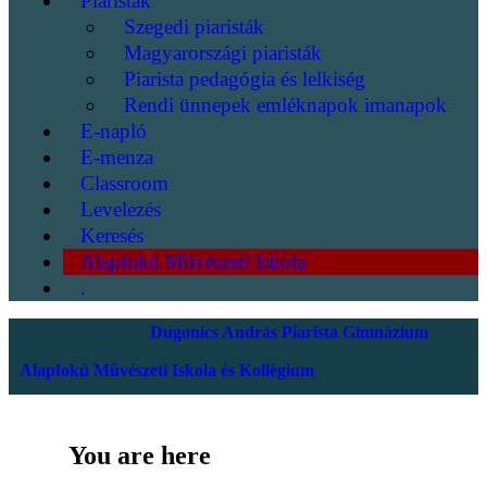
Piaristák
Szegedi piaristák
Magyarországi piaristák
Piarista pedagógia és lelkiség
Rendi ünnepek emléknapok imanapok
E-napló
E-menza
Classroom
Levelezés
Keresés
Alapfokú Művészeti Iskola
.
Dugonics András Piarista Gimnázium
Alapfokú Művészeti Iskola és Kollégium
You are here