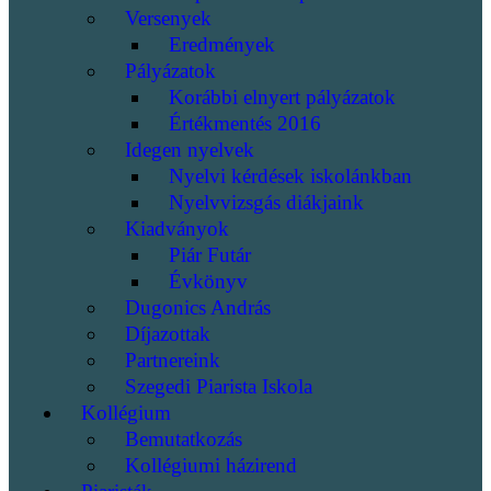
Versenyek
Eredmények
Pályázatok
Korábbi elnyert pályázatok
Értékmentés 2016
Idegen nyelvek
Nyelvi kérdések iskolánkban
Nyelvvizsgás diákjaink
Kiadványok
Piár Futár
Évkönyv
Dugonics András
Díjazottak
Partnereink
Szegedi Piarista Iskola
Kollégium
Bemutatkozás
Kollégiumi házirend