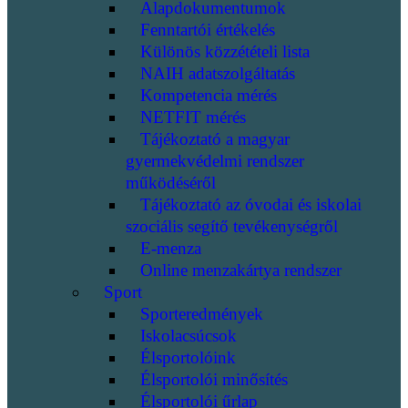
Alapdokumentumok
Fenntartói értékelés
Különös közzétételi lista
NAIH adatszolgáltatás
Kompetencia mérés
NETFIT mérés
Tájékoztató a magyar
gyermekvédelmi rendszer
működéséről
Tájékoztató az óvodai és iskolai
szociális segítő tevékenységről
E-menza
Online menzakártya rendszer
Sport
Sporteredmények
Iskolacsúcsok
Élsportolóink
Élsportolói minősítés
Élsportolói űrlap