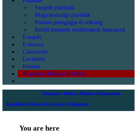
Piaristák
Szegedi piaristák
Magyarországi piaristák
Piarista pedagógia és lelkiség
Rendi ünnepek emléknapok imanapok
E-napló
E-menza
Classroom
Levelezés
Keresés
Alapfokú Művészeti Iskola
.
Dugonics András Piarista Gimnázium
Alapfokú Művészeti Iskola és Kollégium
You are here