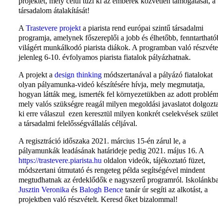
projektet, mely célul tűzi ki az emberek közvetlen támogatását, a
társadalom átalakítását!
A
Trastevere projekt
a piarista rend európai szintű társadalmi
programja, amelynek főszereplői a jobb és élhetőbb, fenntarthat
világért munkálkodó piarista diákok. A programban való részvéte
jelenleg 6-10. évfolyamos piarista fiatalok pályázhatnak.
A projekt a
design thinking
módszertanával a pályázó fiatalokat
olyan pályamunka-videó készítésére hívja, mely megmutatja,
hogyan látták meg, ismerték fel környezetükben az adott problém
mely valós szükségre reagál milyen megoldási javaslatot dolgozt
ki erre válaszul ezen keresztül milyen konkrét cselekvések szüle
a társadalmi felelősségvállalás céljával.
A regisztráció időszaka 2021. március 15-én zárul le, a
pályamunkák leadásának határideje pedig 2021. május 16. A
https://trastevere.piarista.hu
oldalon videók, tájékoztató füzet,
módszertani útmutató és rengeteg példa segítségével mindent
megtudhatnak az érdeklődők e nagyszerű programról. Iskolánkb
Jusztin Veronika
és
Balogh Bence
tanár úr segíti az alkotást, a
projektben való részvételt. Keresd őket bizalommal!