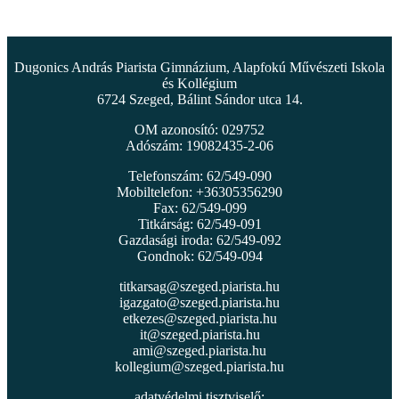
Dugonics András Piarista Gimnázium, Alapfokú Művészeti Iskola
és Kollégium
6724 Szeged, Bálint Sándor utca 14.
OM azonosító: 029752
Adószám: 19082435-2-06
Telefonszám: 62/549-090
Mobiltelefon: +36305356290
Fax: 62/549-099
Titkárság: 62/549-091
Gazdasági iroda: 62/549-092
Gondnok: 62/549-094
titkarsag@szeged.piarista.hu
igazgato@szeged.piarista.hu
etkezes@szeged.piarista.hu
it@szeged.piarista.hu
ami@szeged.piarista.hu
kollegium@szeged.piarista.hu
adatvédelmi tisztviselő: