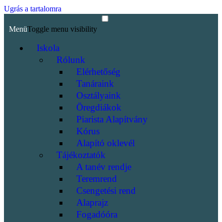
Ugrás a tartalomra
Menü
Toggle menu visibility
Iskola
Rólunk
Elérhetőség
Tanáraink
Osztályaink
Öregdiákok
Piarista Alapítvány
Kórus
Alapító oklevél
Tájékoztatók
A tanév rendje
Teremrend
Csengetési rend
Alaprajz
Fogadóóra