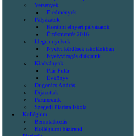
Versenyek
Eredmények
Pályázatok
Korábbi elnyert pályázatok
Értékmentés 2016
Idegen nyelvek
Nyelvi kérdések iskolánkban
Nyelvvizsgás diákjaink
Kiadványok
Piár Futár
Évkönyv
Dugonics András
Díjazottak
Partnereink
Szegedi Piarista Iskola
Kollégium
Bemutatkozás
Kollégiumi házirend