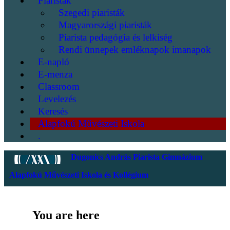
Piaristák
Szegedi piaristák
Magyarországi piaristák
Piarista pedagógia és lelkiség
Rendi ünnepek emléknapok imanapok
E-napló
E-menza
Classroom
Levelezés
Keresés
Alapfokú Művészeti Iskola
.
Dugonics András Piarista Gimnázium
Alapfokú Művészeti Iskola és Kollégium
You are here