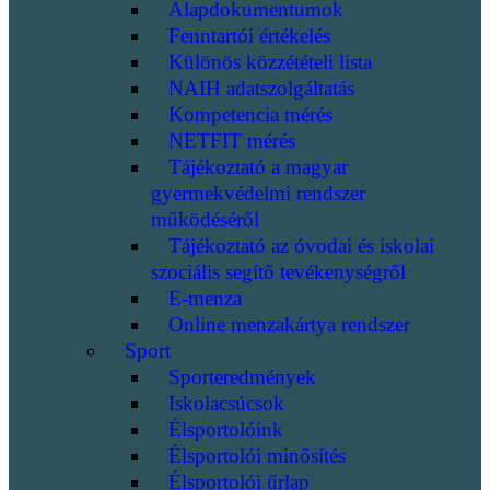
Alapdokumentumok
Fenntartói értékelés
Különös közzétételi lista
NAIH adatszolgáltatás
Kompetencia mérés
NETFIT mérés
Tájékoztató a magyar
gyermekvédelmi rendszer
működéséről
Tájékoztató az óvodai és iskolai
szociális segítő tevékenységről
E-menza
Online menzakártya rendszer
Sport
Sporteredmények
Iskolacsúcsok
Élsportolóink
Élsportolói minősítés
Élsportolói űrlap