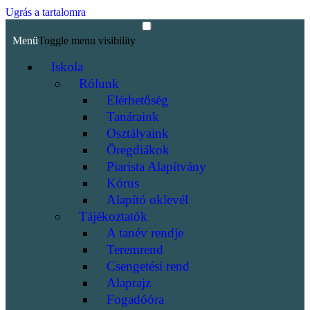
Ugrás a tartalomra
Menü
Toggle menu visibility
Iskola
Rólunk
Elérhetőség
Tanáraink
Osztályaink
Öregdiákok
Piarista Alapítvány
Kórus
Alapító oklevél
Tájékoztatók
A tanév rendje
Teremrend
Csengetési rend
Alaprajz
Fogadóóra