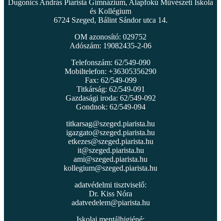
Dugonics András Piarista Gimnázium, Alapfokú Művészeti Iskola
és Kollégium
6724 Szeged, Bálint Sándor utca 14.
OM azonosító: 029752
Adószám: 19082435-2-06
Telefonszám: 62/549-090
Mobiltelefon: +36305356290
Fax: 62/549-099
Titkárság: 62/549-091
Gazdasági iroda: 62/549-092
Gondnok: 62/549-094
titkarsag@szeged.piarista.hu
igazgato@szeged.piarista.hu
etkezes@szeged.piarista.hu
it@szeged.piarista.hu
ami@szeged.piarista.hu
kollegium@szeged.piarista.hu
adatvédelmi tisztviselő:
Dr. Kiss Nóra
adatvedelem@piarista.hu
Iskolai mentálhigiéné: