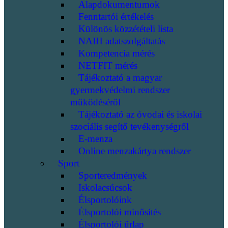
Alapdokumentumok
Fenntartói értékelés
Különös közzétételi lista
NAIH adatszolgáltatás
Kompetencia mérés
NETFIT mérés
Tájékoztató a magyar
gyermekvédelmi rendszer
működéséről
Tájékoztató az óvodai és iskolai
szociális segítő tevékenységről
E-menza
Online menzakártya rendszer
Sport
Sporteredmények
Iskolacsúcsok
Élsportolóink
Élsportolói minősítés
Élsportolói űrlap