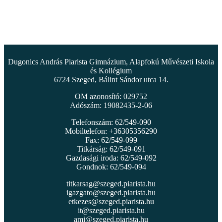
Dugonics András Piarista Gimnázium, Alapfokú Művészeti Iskola
és Kollégium
6724 Szeged, Bálint Sándor utca 14.
OM azonosító: 029752
Adószám: 19082435-2-06
Telefonszám: 62/549-090
Mobiltelefon: +36305356290
Fax: 62/549-099
Titkárság: 62/549-091
Gazdasági iroda: 62/549-092
Gondnok: 62/549-094
titkarsag@szeged.piarista.hu
igazgato@szeged.piarista.hu
etkezes@szeged.piarista.hu
it@szeged.piarista.hu
ami@szeged.piarista.hu