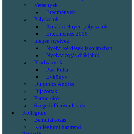
Versenyek
Eredmények
Pályázatok
Korábbi elnyert pályázatok
Értékmentés 2016
Idegen nyelvek
Nyelvi kérdések iskolánkban
Nyelvvizsgás diákjaink
Kiadványok
Piár Futár
Évkönyv
Dugonics András
Díjazottak
Partnereink
Szegedi Piarista Iskola
Kollégium
Bemutatkozás
Kollégiumi házirend