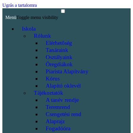
Ugrás a tartalomra
Menü
Toggle menu visibility
Iskola
Rólunk
Elérhetőség
Tanáraink
Osztályaink
Öregdiákok
Piarista Alapítvány
Kórus
Alapító oklevél
Tájékoztatók
A tanév rendje
Teremrend
Csengetési rend
Alaprajz
Fogadóóra