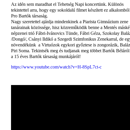
Az idén sem maradhat el Tehetség Napi koncertünk. Különös
tekintettel arra, hogy egy sokoldalú filmet készített ez alkalomból
Pro Bartók társaság.
Nagy szeretettel ajánlja mindenkinek a Piarista Gimnázium zene
tanárainak közössége, hisz közreműködik benne a Mentés máské
népzenei trió Fábri-Ivánovics Tünde, Fábri Géza, Szokolay Balá
/Dongó/, Csányi Ildikó a Szegedi Szimfonikus Zenekarral, de eg
növendékünk a Virtuózok egykori győztese is zongorázik, Baláz
Piri Soma. Tekintsék meg és tudjanak meg többet Bartók Béláról
a 15 éves Bartók társaság munkájáról!
https://www.youtube.com/watch?v=H-8SpL7ct-c