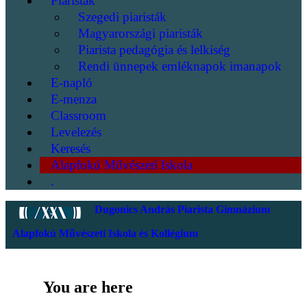
Piaristák
Szegedi piaristák
Magyarországi piaristák
Piarista pedagógia és lelkiség
Rendi ünnepek emléknapok imanapok
E-napló
E-menza
Classroom
Levelezés
Keresés
Alapfokú Művészeti Iskola
.
Dugonics András Piarista Gimnázium
Alapfokú Művészeti Iskola és Kollégium
You are here