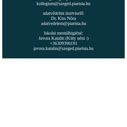
kollegium@szeged.piarista.hu
adatvédelmi tisztviselő:
Dr. Kiss Nóra
adatvedelem@piarista.hu
Iskolai mentálhigiéné:
Javora Katalin (Kitty néni :)
+36309396191
javora.katalin@szeged.piarista.hu