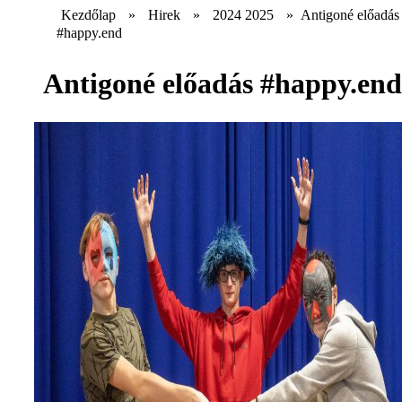
Kezdőlap
»
Hirek
»
2024 2025
»
Antigoné előadás
#happy.end
Antigoné előadás #happy.end