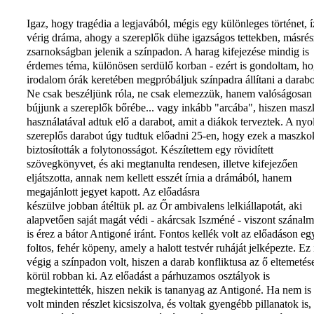
Igaz, hogy tragédia a legjavából, mégis egy különleges történet, í
vérig dráma, ahogy a szereplők dühe igazságos tettekben, másrés
zsarnokságban jelenik a színpadon. A harag kifejezése mindig is
érdemes téma, különösen serdülő korban - ezért is gondoltam, h
irodalom órák keretében megpróbáljuk színpadra állítani a darabo
Ne csak beszéljünk róla, ne csak elemezzük, hanem valóságosan
bújjunk a szereplők bőrébe... vagy inkább "arcába", hiszen mas
használatával adtuk elő a darabot, amit a diákok terveztek. A nyo
szereplős darabot úgy tudtuk előadni 25-en, hogy ezek a maszko
biztosították a folytonosságot. Készítettem egy rövidített
szövegkönyvet, és aki megtanulta rendesen, illetve kifejezően
eljátszotta, annak nem kellett esszét írnia a drámából, hanem
megajánlott jegyet kapott. Az előadásra
készülve jobban átéltük pl. az Őr ambivalens lelkiállapotát, aki
alapvetően saját magát védi - akárcsak Iszméné - viszont szánalm
is érez a bátor Antigoné iránt. Fontos kellék volt az előadáson eg
foltos, fehér köpeny, amely a halott testvér ruháját jelképezte. Ez 
végig a színpadon volt, hiszen a darab konfliktusa az ő eltemetés
körül robban ki. Az előadást a párhuzamos osztályok is
megtekintették, hiszen nekik is tananyag az Antigoné. Ha nem is
volt minden részlet kicsiszolva, és voltak gyengébb pillanatok is,