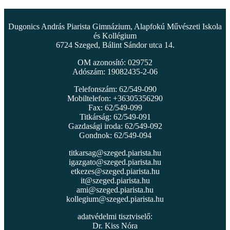
Dugonics András Piarista Gimnázium, Alapfokú Művészeti Iskola
és Kollégium
6724 Szeged, Bálint Sándor utca 14.
OM azonosító: 029752
Adószám: 19082435-2-06
Telefonszám: 62/549-090
Mobiltelefon: +36305356290
Fax: 62/549-099
Titkárság: 62/549-091
Gazdasági iroda: 62/549-092
Gondnok: 62/549-094
titkarsag@szeged.piarista.hu
igazgato@szeged.piarista.hu
etkezes@szeged.piarista.hu
it@szeged.piarista.hu
ami@szeged.piarista.hu
kollegium@szeged.piarista.hu
adatvédelmi tisztviselő:
Dr. Kiss Nóra