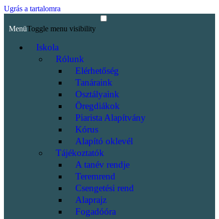
Ugrás a tartalomra
Menü
Toggle menu visibility
Iskola
Rólunk
Elérhetőség
Tanáraink
Osztályaink
Öregdiákok
Piarista Alapítvány
Kórus
Alapító oklevél
Tájékoztatók
A tanév rendje
Teremrend
Csengetési rend
Alaprajz
Fogadóóra