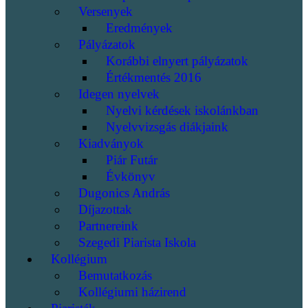
Versenyek
Eredmények
Pályázatok
Korábbi elnyert pályázatok
Értékmentés 2016
Idegen nyelvek
Nyelvi kérdések iskolánkban
Nyelvvizsgás diákjaink
Kiadványok
Piár Futár
Évkönyv
Dugonics András
Díjazottak
Partnereink
Szegedi Piarista Iskola
Kollégium
Bemutatkozás
Kollégiumi házirend