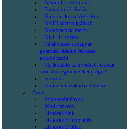
Alapdokumentumok
Fenntartói értékelés
Különös közzétételi lista
NAIH adatszolgáltatás
Kompetencia mérés
NETFIT mérés
Tájékoztató a magyar
gyermekvédelmi rendszer
működéséről
Tájékoztató az óvodai és iskolai
szociális segítő tevékenységről
E-menza
Online menzakártya rendszer
Sport
Sporteredmények
Iskolacsúcsok
Élsportolóink
Élsportolói minősítés
Élsportolói űrlap