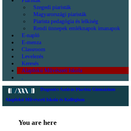
Piaristák
Szegedi piaristák
Magyarországi piaristák
Piarista pedagógia és lelkiség
Rendi ünnepek emléknapok imanapok
E-napló
E-menza
Classroom
Levelezés
Keresés
Alapfokú Művészeti Iskola
.
Dugonics András Piarista Gimnázium
Alapfokú Művészeti Iskola és Kollégium
You are here