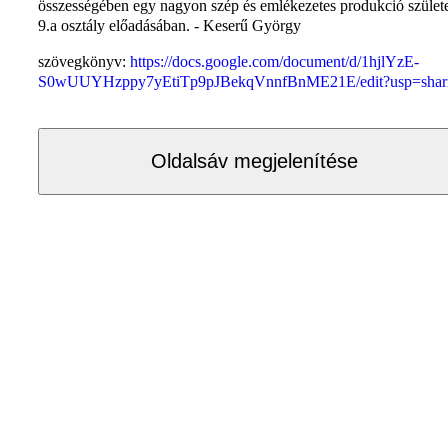
összességében egy nagyon szép és emlékezetes produkció születe
9.a osztály előadásában. - Keserű György
szövegkönyv:
https://docs.google.com/document/d/1hjlYzE-
S0wUUYHzppy7yEtiTp9pJBekqVnnfBnME21E/edit?usp=shar
Oldalsáv megjelenítése