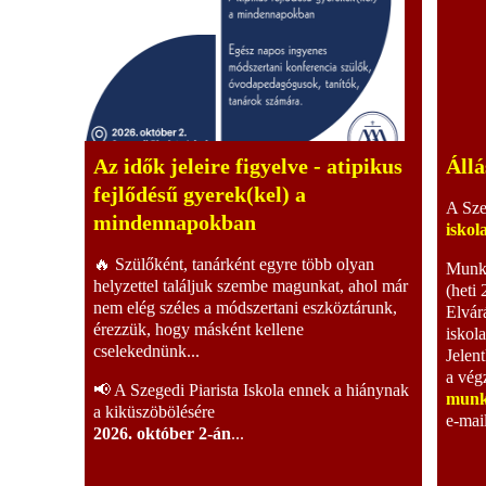
Az idők jeleire figyelve - atipikus
Állá
fejlődésű gyerek(kel) a
A Sze
mindennapokban
iskol
🔥 Szülőként, tanárként egyre több olyan
Munka
helyzettel találjuk szembe magunkat, ahol már
(heti 
nem elég széles a módszertani eszköztárunk,
Elvár
érezzük, hogy másként kellene
iskol
cselekednünk...
Jelent
a vég
📢 A Szegedi Piarista Iskola ennek a hiánynak
munk
a kiküszöbölésére
e-mai
2026. október 2-án
...