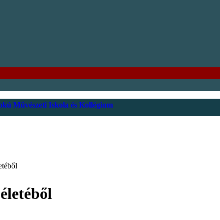
kú Művészeti Iskola és Kollégium
etéből
életéből