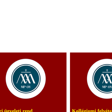
i ügyeleti rend
Kollégiumi felvéte