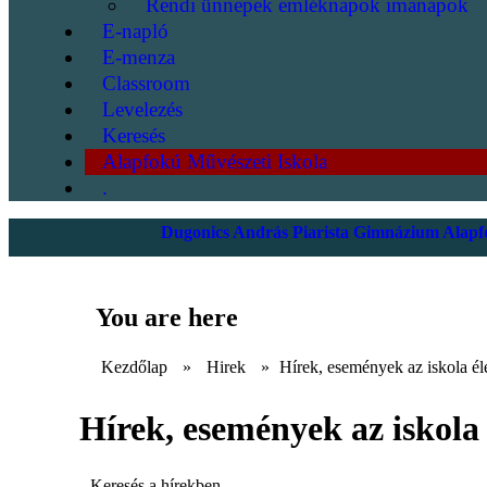
Rendi ünnepek emléknapok imanapok
E-napló
E-menza
Classroom
Levelezés
Keresés
Alapfokú Művészeti Iskola
.
Dugonics András Piarista Gimnázium Alapfo
You are here
Kezdőlap
»
Hirek
»
Hírek, események az iskola él
Hírek, események az iskola 
Keresés a hírekben