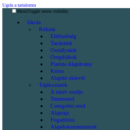
Ugrás a tartalomra
Menü
Toggle menu visibility
Iskola
Rólunk
Elérhetőség
Tanáraink
Osztályaink
Öregdiákok
Piarista Alapítvány
Kórus
Alapító oklevél
Tájékoztatók
A tanév rendje
Teremrend
Csengetési rend
Alaprajz
Fogadóóra
Alapdokumentumok