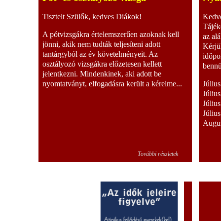
Tisztelt Szülők, kedves Diákok!
Kedve
Tájék
A pótvizsgákra értelemszerűen azoknak kell
az al
jönni, akik nem tudták teljesíteni adott
Kérjü
tantárgyból az év követelményeit. Az
időpo
osztályozó vizsgákra előzetesen kellett
bennü
jelentkezni. Mindenkinek, aki adott be
nyomtatványt, elfogadásra került a kérelme...
Júliu
Júliu
Júliu
Júliu
Augus
További részletek