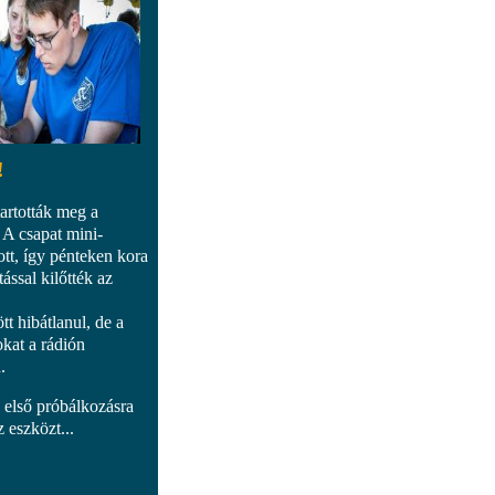
!
artották meg a
 A csapat mini-
tt, így pénteken kora
tással kilőtték az
 hibátlanul, de a
okat a rádión
n.
n első próbálkozásra
 eszközt...