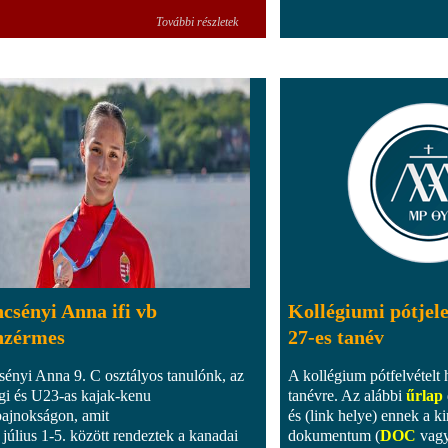
További részletek
csényi Anna ifi vb
Kollégiumi pótjel
nzérmes
27-es tanév
sényi Anna 9. C osztályos tanulónk, az
A kollégium pótfelvételt 
ági és U23-as kajak-kenu
tanévre. Az alábbi
űrlap
bajnokságon, amit
és (link helye) ennek a 
 július 1-5. között rendeztek a kanadai
dokumentum (
DOC
vag