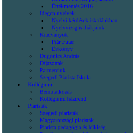
Értékmentés 2016
Idegen nyelvek
Nyelvi kérdések iskolánkban
Nyelvvizsgás diákjaink
Kiadványok
Piár Futár
Évkönyv
Dugonics András
Díjazottak
Partnereink
Szegedi Piarista Iskola
Kollégium
Bemutatkozás
Kollégiumi házirend
Piaristák
Szegedi piaristák
Magyarországi piaristák
Piarista pedagógia és lelkiség