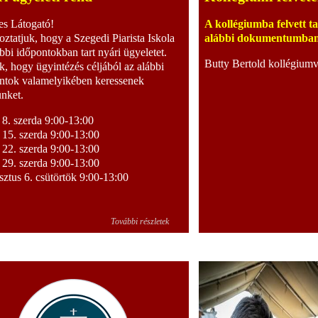
s Látogató!
A kollégiumba felvett t
oztatjuk, hogy a Szegedi Piarista Iskola
alábbi dokumentumban 
ábbi időpontokban tart nyári ügyeletet.
Butty Bertold kollégium
k, hogy ügyintézés céljából az alábbi
ntok valamelyikében keressenek
nket.
s 8. szerda 9:00-13:00
s 15. szerda 9:00-13:00
s 22. szerda 9:00-13:00
s 29. szerda 9:00-13:00
ztus 6. csütörtök 9:00-13:00
További részletek