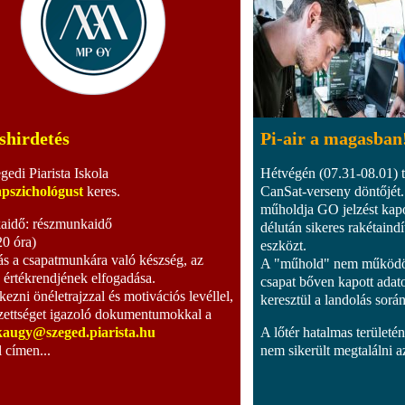
shirdetés
Pi-air a magasban
gedi Piarista Iskola
Hétvégén (07.31-08.01) t
apszichológust
keres.
CanSat-verseny döntőjét.
műholdja GO jelzést kapo
idő: részmunkaidő
délután sikeres rakétaindí
20 óra)
eszközt.
ás a csapatmunkára való készség, az
A "műhold" nem működött
a értékrendjének elfogadása.
csapat bőven kapott adat
kezni önéletrajzzal és motivációs levéllel,
keresztül a landolás sorá
zettséget igazoló dokumentumokkal a
augy@szeged.piarista.hu
A lőtér hatalmas területé
l címen...
nem sikerült megtalálni az