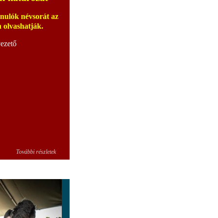
anulók névsorát az
olvashatják.
vezető
További részletek