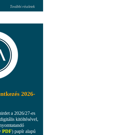
További részletek
entkezés 2026-
hirdet a 2026/27-es
digitális kitöltésével,
kinyomtatandó
y
PDF
) papír alapú