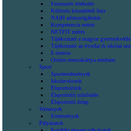
Fenntartói értékelés
Különös közzétételi lista
NAIH adatszolgáltatás
Kompetencia mérés
NETFIT mérés
Tájékoztató a magyar gyermekvéde
Tájékoztató az óvodai és iskolai szo
E-menza
Online menzakártya rendszer
Sport
Sporteredmények
Iskolacsúcsok
Élsportolóink
Élsportolói minősítés
Élsportolói űrlap
Versenyek
Eredmények
Pályázatok
Korábbi elnyert pályázatok