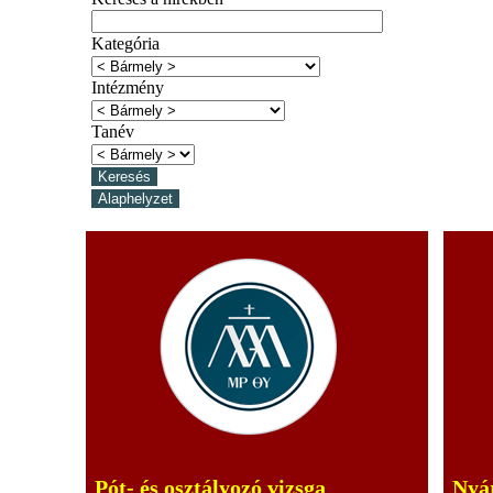
Kategória
Intézmény
Tanév
Pót- és osztályozó vizsga
Nyár