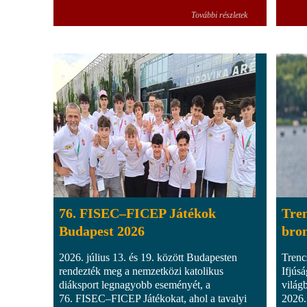
További részletek
76. FISEC–FICEP Játékok
Tren
Budapest 2026
bro
2026. július 13. és 19. között Budapesten
Trenc
rendezték meg a nemzetközi katolikus
Ifjús
diáksport legnagyobb eseményét, a
világ
76. FISEC–FICEP Játékokat, ahol a tavalyi
2026.