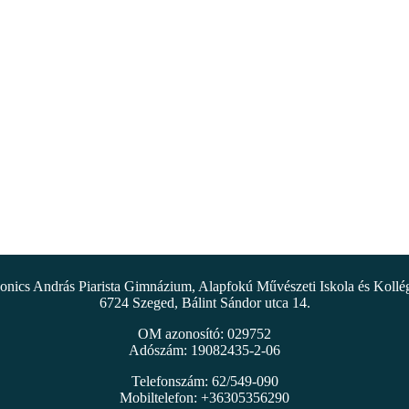
nics András Piarista Gimnázium, Alapfokú Művészeti Iskola és Koll
6724 Szeged, Bálint Sándor utca 14.
OM azonosító: 029752
Adószám: 19082435-2-06
Telefonszám: 62/549-090
Mobiltelefon: +36305356290