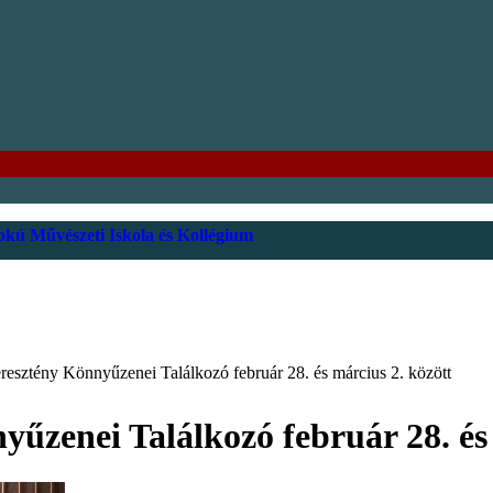
kú Művészeti Iskola és Kollégium
resztény Könnyűzenei Találkozó február 28. és március 2. között
yűzenei Találkozó február 28. és