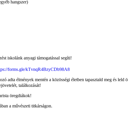
egyéb hangszer)
ezést iskolánk anyagi támogatással segíti!
tps://forms.gle/kTvnqR4BzyCDb98A8
kozó adta élmények mentén a közösségi életben tapasztald meg és leld
övetelét, találkozását!
rista öregdiákok!
lában a művészeti titkárságon.