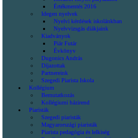
Értékmentés 2016
Idegen nyelvek
Nyelvi kérdések iskolánkban
Nyelvvizsgás diákjaink
Kiadványok
Piár Futár
Évkönyv
Dugonics András
Díjazottak
Partnereink
Szegedi Piarista Iskola
Kollégium
Bemutatkozás
Kollégiumi házirend
Piaristák
Szegedi piaristák
Magyarországi piaristák
Piarista pedagógia és lelkiség