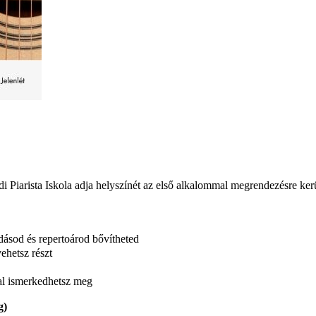
i Piarista Iskola adja helyszínét az első alkalommal megrendezésre ke
ásod és repertoárod bővítheted
ehetsz részt
dal ismerkedhetsz meg
g)