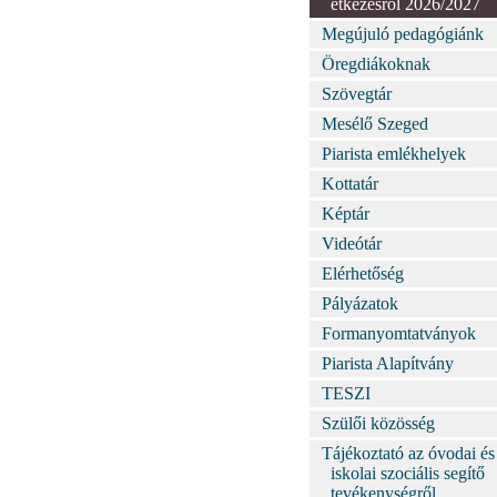
étkezésről 2026/2027
Megújuló pedagógiánk
Öregdiákoknak
Szövegtár
Mesélő Szeged
Piarista emlékhelyek
Kottatár
Képtár
Videótár
Elérhetőség
Pályázatok
Formanyomtatványok
Piarista Alapítvány
TESZI
Szülői közösség
Tájékoztató az óvodai és
iskolai szociális segítő
tevékenységről