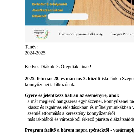
Tanév:
2024-2025
Kedves Diákok és Öregdiákjainak!
2025. február 28. és március 2. között
iskolánk a Szeged
könnyűzenei találkozónak.
Gyere és jelentkezz bátran az eseményre, ahol:
- a már meglévő hangszeres egyházzenei, könnyűzenei tud
- klassz és izgalmas előadásokban és műhelymunkákban v
- szemléletformálás a keresztény könnyűzenéről
- más iskolából és városokból érkező piarista diáktársaid
Program ízelítő a három napra (péntektől - vasárnapi