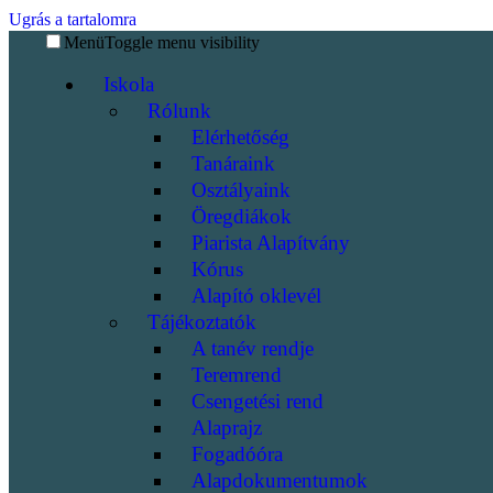
Ugrás a tartalomra
Menü
Toggle menu visibility
Iskola
Rólunk
Elérhetőség
Tanáraink
Osztályaink
Öregdiákok
Piarista Alapítvány
Kórus
Alapító oklevél
Tájékoztatók
A tanév rendje
Teremrend
Csengetési rend
Alaprajz
Fogadóóra
Alapdokumentumok