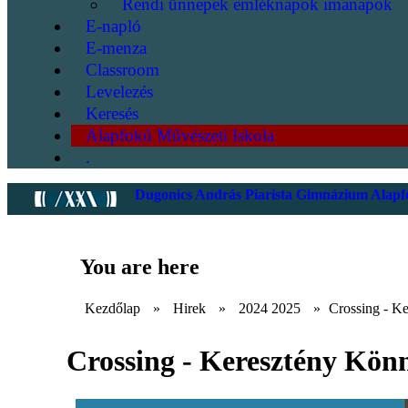
Rendi ünnepek emléknapok imanapok
E-napló
E-menza
Classroom
Levelezés
Keresés
Alapfokú Művészeti Iskola
.
Dugonics András Piarista Gimnázium Alapfo
You are here
Kezdőlap
»
Hirek
»
2024 2025
»
Crossing - Ke
Crossing - Keresztény Könn