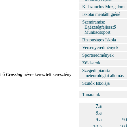
Kalazancius Mozgalom
Iskolai mentálhigiéné
Szemiramisz
Egészségfejlesztő
Munkacsoport
Biztonságos Iskola
Versenyeredmények
Sporteredmények
Zöldsarok
Szegedi piarista
rülő
Crossing
névre keresztelt keresztény
meteorológiai állomás
Szülők Iskolája
Tanáraink