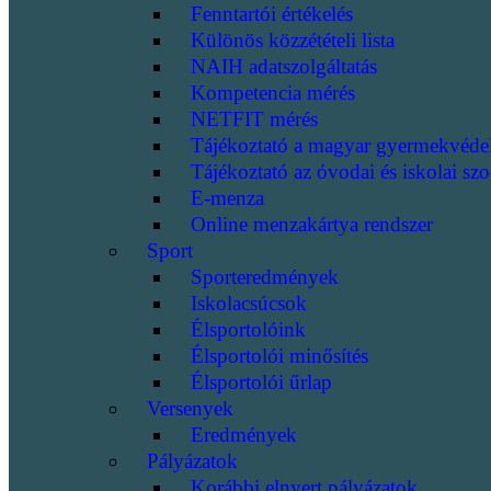
Fenntartói értékelés
Különös közzétételi lista
NAIH adatszolgáltatás
Kompetencia mérés
NETFIT mérés
Tájékoztató a magyar gyermekvéde
Tájékoztató az óvodai és iskolai szo
E-menza
Online menzakártya rendszer
Sport
Sporteredmények
Iskolacsúcsok
Élsportolóink
Élsportolói minősítés
Élsportolói űrlap
Versenyek
Eredmények
Pályázatok
Korábbi elnyert pályázatok