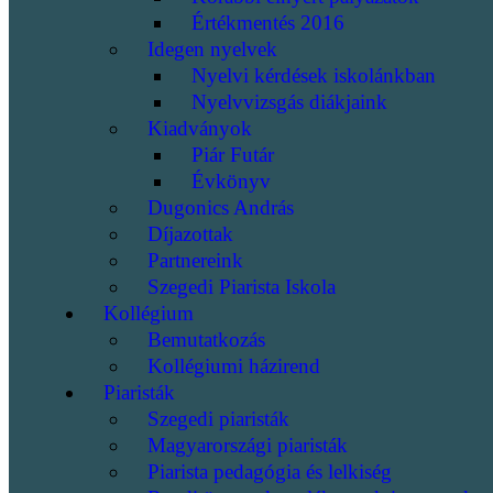
Értékmentés 2016
Idegen nyelvek
Nyelvi kérdések iskolánkban
Nyelvvizsgás diákjaink
Kiadványok
Piár Futár
Évkönyv
Dugonics András
Díjazottak
Partnereink
Szegedi Piarista Iskola
Kollégium
Bemutatkozás
Kollégiumi házirend
Piaristák
Szegedi piaristák
Magyarországi piaristák
Piarista pedagógia és lelkiség