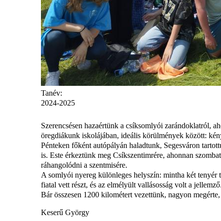
Tanév:
2024-2025
Szerencsésen hazaértünk a csíksomlyói zarándoklatról, ah
öregdiákunk iskolájában, ideális körülmények között: kénye
Pénteken főként autópályán haladtunk, Segesváron tartot
is. Este érkeztünk meg Csíkszentimrére, ahonnan szombaton
ráhangolódni a szentmisére.
A somlyói nyereg különleges helyszín: mintha két tenyér 
fiatal vett részt, és az elmélyült vallásosság volt a jellemző
Bár összesen 1200 kilométert vezettünk, nagyon megérte, é
Keserű György