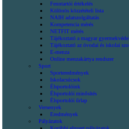
Fenntartói értékelés
Különös közzétételi lista
NAIH adatszolgáltatás
Kompetencia mérés
NETFIT mérés
Tájékoztató a magyar gyermekvéde
Tájékoztató az óvodai és iskolai szo
E-menza
Online menzakártya rendszer
Sport
Sporteredmények
Iskolacsúcsok
Élsportolóink
Élsportolói minősítés
Élsportolói űrlap
Versenyek
Eredmények
Pályázatok
Korábbi elnyert pályázatok