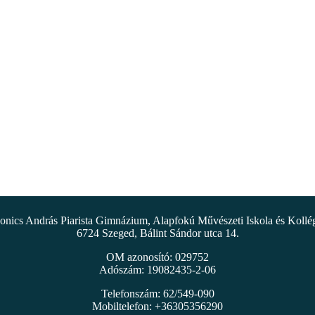
nics András Piarista Gimnázium, Alapfokú Művészeti Iskola és Koll
6724 Szeged, Bálint Sándor utca 14.
OM azonosító: 029752
Adószám: 19082435-2-06
Telefonszám: 62/549-090
Mobiltelefon: +36305356290