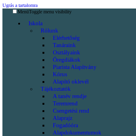
Ugrás a tartalomra
Menü
Toggle menu visibility
Iskola
Rólunk
Elérhetőség
Tanáraink
Osztályaink
Öregdiákok
Piarista Alapítvány
Kórus
Alapító oklevél
Tájékoztatók
A tanév rendje
Teremrend
Csengetési rend
Alaprajz
Fogadóóra
Alapdokumentumok