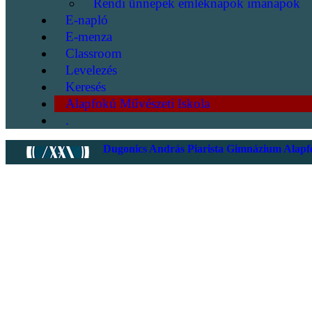
Rendi ünnepek emléknapok imanapok
E-napló
E-menza
Classroom
Levelezés
Keresés
Alapfokú Művészeti Iskola
.
Dugonics András Piarista Gimnázium Alapfo