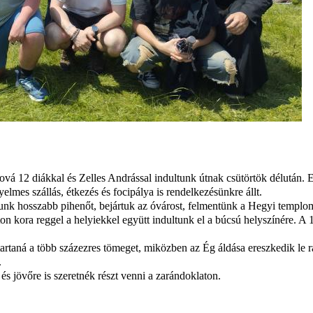
ová 12 diákkal és Zelles Andrással indultunk útnak csütörtök délután.
lmes szállás, étkezés és focipálya is rendelkezésünkre állt.
tunk hosszabb pihenőt, bejártuk az óvárost, felmentünk a Hegyi templ
 kora reggel a helyiekkel együtt indultunk el a búcsú helyszínére. A 1
tartaná a több százezres tömeget, miközben az Ég áldása ereszkedik le 
.
s jövőre is szeretnék részt venni a zarándoklaton.