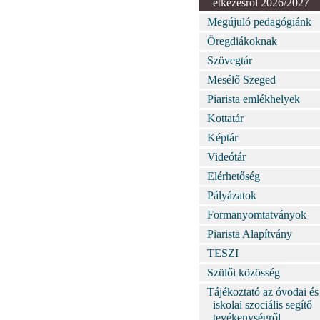
étkezésről 2026/2027
Megújuló pedagógiánk
Öregdiákoknak
Szövegtár
Mesélő Szeged
Piarista emlékhelyek
Kottatár
Képtár
Videótár
Elérhetőség
Pályázatok
Formanyomtatványok
Piarista Alapítvány
TESZI
Szülői közösség
Tájékoztató az óvodai és
iskolai szociális segítő
tevékenységről