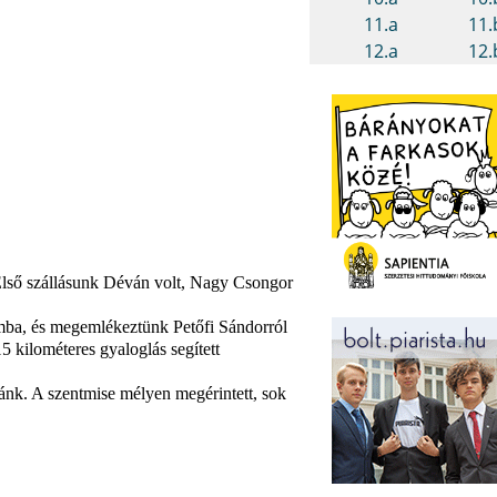
 Első szállásunk Déván volt, Nagy Csongor
omba, és megemlékeztünk Petőfi Sándorról
5 kilométeres gyaloglás segített
ránk. A szentmise mélyen megérintett, sok