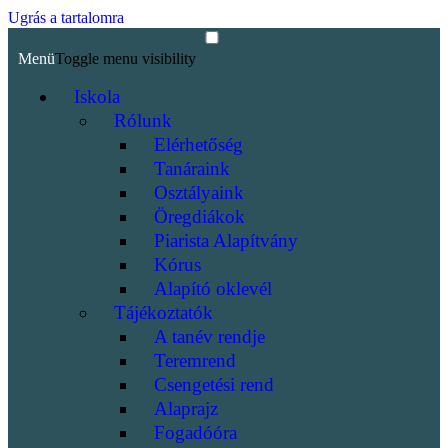
Ugrás a tartalomra
Menü
Toggle menu visibility
Iskola
Rólunk
Elérhetőség
Tanáraink
Osztályaink
Öregdiákok
Piarista Alapítvány
Kórus
Alapító oklevél
Tájékoztatók
A tanév rendje
Teremrend
Csengetési rend
Alaprajz
Fogadóóra