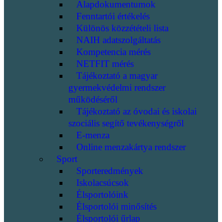
Alapdokumentumok
Fenntartói értékelés
Különös közzétételi lista
NAIH adatszolgáltatás
Kompetencia mérés
NETFIT mérés
Tájékoztató a magyar
gyermekvédelmi rendszer
működéséről
Tájékoztató az óvodai és iskolai
szociális segítő tevékenységről
E-menza
Online menzakártya rendszer
Sport
Sporteredmények
Iskolacsúcsok
Élsportolóink
Élsportolói minősítés
Élsportolói űrlap