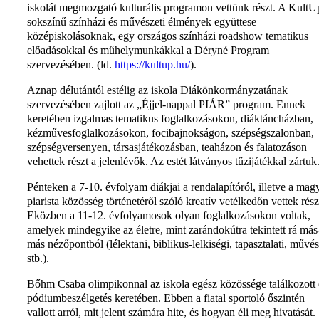
iskolát megmozgató kulturális programon vettünk részt. A KultU
sokszínű színházi és művészeti élmények együttese
középiskolásoknak, egy országos színházi roadshow tematikus
előadásokkal és műhelymunkákkal a Déryné Program
szervezésében. (ld.
https://kultup.hu/
).
Aznap délutántól estélig az iskola Diákönkormányzatának
szervezésében zajlott az „Éjjel-nappal PIÁR” program. Ennek
keretében izgalmas tematikus foglalkozásokon, diáktáncházban,
kézművesfoglalkozásokon, focibajnokságon, szépségszalonban,
szépségversenyen, társasjátékozásban, teaházon és falatozáson
vehettek részt a jelenlévők. Az estét látványos tűzijátékkal zártuk
Pénteken a 7-10. évfolyam diákjai a rendalapítóról, illetve a mag
piarista közösség történetéről szóló kreatív vetélkedőn vettek rész
Eközben a 11-12. évfolyamosok olyan foglalkozásokon voltak,
amelyek mindegyike az életre, mint zarándokútra tekintett rá más
más nézőpontból (lélektani, biblikus-lelkiségi, tapasztalati, művés
stb.).
Bőhm Csaba olimpikonnal az iskola egész közössége találkozott
pódiumbeszélgetés keretében. Ebben a fiatal sportoló őszintén
vallott arról, mit jelent számára hite, és hogyan éli meg hivatását.