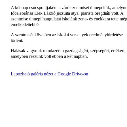
A két nap csúcspontjaként a záró szentmisét ünnepeltük, amelyn
főcelebránsa Elek László jezsuita atya, piarista öregdiák volt. A
szentmise ünnepi hangulatát iskolánk zene- és énekkara tette mé
emelkedettebbé.
A szentmisét követően az iskolai versenyek eredményhirdetése
történt.
Hálásak vagyunk mindazért a gazdagságért, szépségért, értékért,
amelyben részünk volt ebben a két napban.
Lapozható galéria nézet a Google Drive-on