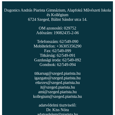
Dugonics András Piarista Gimnázium, Alapfokú Művészeti Iskola
és Kollégium
6724 Szeged, Bálint Sándor utca 14.
OM azonosító: 029752
Adószám: 19082435-2-06
Telefonszám: 62/549-090
Mobiltelefon: +36305356290
Fax: 62/549-099
Titkárság: 62/549-091
Gazdasági iroda: 62/549-092
Gondnok: 62/549-094
titkarsag@szeged.piarista.hu
igazgato@szeged.piarista.hu
etkezes@szeged.piarista.hu
it@szeged.piarista.hu
ami@szeged.piarista.hu
kollegium@szeged.piarista.hu
adatvédelmi tisztviselő:
Dr. Kiss Nóra
adatvedelem@piarista.hu