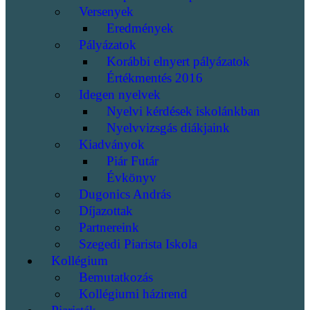
Versenyek
Eredmények
Pályázatok
Korábbi elnyert pályázatok
Értékmentés 2016
Idegen nyelvek
Nyelvi kérdések iskolánkban
Nyelvvizsgás diákjaink
Kiadványok
Piár Futár
Évkönyv
Dugonics András
Díjazottak
Partnereink
Szegedi Piarista Iskola
Kollégium
Bemutatkozás
Kollégiumi házirend