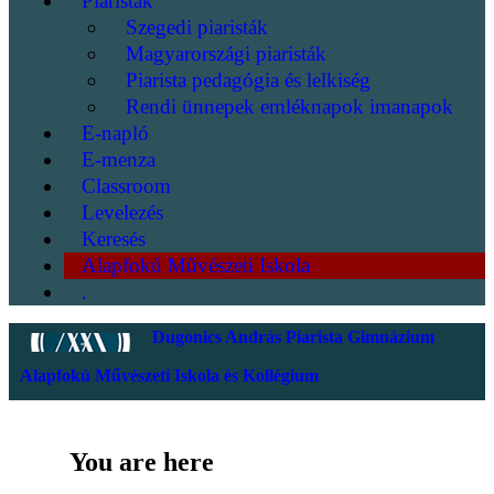
Piaristák
Szegedi piaristák
Magyarországi piaristák
Piarista pedagógia és lelkiség
Rendi ünnepek emléknapok imanapok
E-napló
E-menza
Classroom
Levelezés
Keresés
Alapfokú Művészeti Iskola
.
Dugonics András Piarista Gimnázium
Alapfokú Művészeti Iskola és Kollégium
You are here