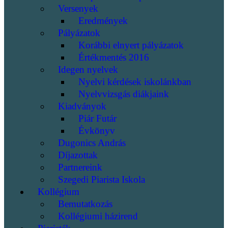
Versenyek
Eredmények
Pályázatok
Korábbi elnyert pályázatok
Értékmentés 2016
Idegen nyelvek
Nyelvi kérdések iskolánkban
Nyelvvizsgás diákjaink
Kiadványok
Piár Futár
Évkönyv
Dugonics András
Díjazottak
Partnereink
Szegedi Piarista Iskola
Kollégium
Bemutatkozás
Kollégiumi házirend