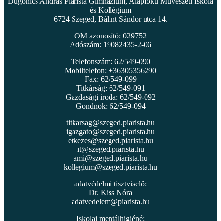
Dugonics András Piarista Gimnázium, Alapfokú Művészeti Iskola
és Kollégium
6724 Szeged, Bálint Sándor utca 14.
OM azonosító: 029752
Adószám: 19082435-2-06
Telefonszám: 62/549-090
Mobiltelefon: +36305356290
Fax: 62/549-099
Titkárság: 62/549-091
Gazdasági iroda: 62/549-092
Gondnok: 62/549-094
titkarsag@szeged.piarista.hu
igazgato@szeged.piarista.hu
etkezes@szeged.piarista.hu
it@szeged.piarista.hu
ami@szeged.piarista.hu
kollegium@szeged.piarista.hu
adatvédelmi tisztviselő:
Dr. Kiss Nóra
adatvedelem@piarista.hu
Iskolai mentálhigiéné: