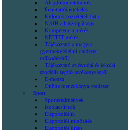
Alapdokumentumok
Fenntartói értékelés
Különös közzétételi lista
NAIH adatszolgáltatás
Kompetencia mérés
NETFIT mérés
Tájékoztató a magyar
gyermekvédelmi rendszer
működéséről
Tájékoztató az óvodai és iskolai
szociális segítő tevékenységről
E-menza
Online menzakártya rendszer
Sport
Sporteredmények
Iskolacsúcsok
Élsportolóink
Élsportolói minősítés
Élsportolói űrlap