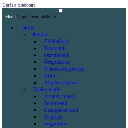
Ugrás a tartalomra
Menü
Toggle menu visibility
Iskola
Rólunk
Elérhetőség
Tanáraink
Osztályaink
Öregdiákok
Piarista Alapítvány
Kórus
Alapító oklevél
Tájékoztatók
A tanév rendje
Teremrend
Csengetési rend
Alaprajz
Fogadóóra