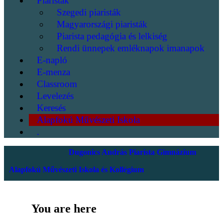
Piaristák
Szegedi piaristák
Magyarországi piaristák
Piarista pedagógia és lelkiség
Rendi ünnepek emléknapok imanapok
E-napló
E-menza
Classroom
Levelezés
Keresés
Alapfokú Művészeti Iskola
.
Dugonics András Piarista Gimnázium
Alapfokú Művészeti Iskola és Kollégium
You are here