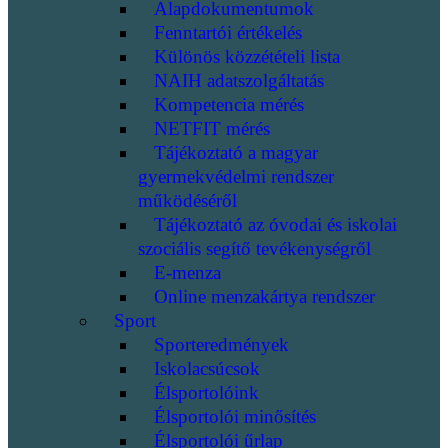
Alapdokumentumok
Fenntartói értékelés
Különös közzétételi lista
NAIH adatszolgáltatás
Kompetencia mérés
NETFIT mérés
Tájékoztató a magyar
gyermekvédelmi rendszer
működéséről
Tájékoztató az óvodai és iskolai
szociális segítő tevékenységről
E-menza
Online menzakártya rendszer
Sport
Sporteredmények
Iskolacsúcsok
Élsportolóink
Élsportolói minősítés
Élsportolói űrlap