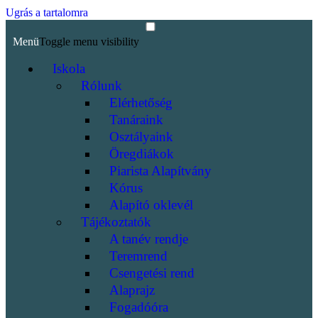
Ugrás a tartalomra
Menü
Toggle menu visibility
Iskola
Rólunk
Elérhetőség
Tanáraink
Osztályaink
Öregdiákok
Piarista Alapítvány
Kórus
Alapító oklevél
Tájékoztatók
A tanév rendje
Teremrend
Csengetési rend
Alaprajz
Fogadóóra