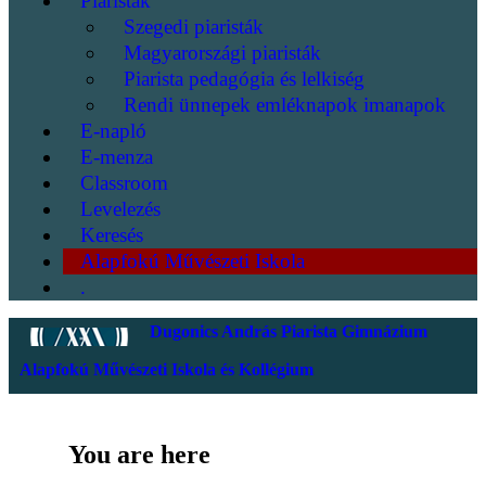
Piaristák
Szegedi piaristák
Magyarországi piaristák
Piarista pedagógia és lelkiség
Rendi ünnepek emléknapok imanapok
E-napló
E-menza
Classroom
Levelezés
Keresés
Alapfokú Művészeti Iskola
.
Dugonics András Piarista Gimnázium
Alapfokú Művészeti Iskola és Kollégium
You are here