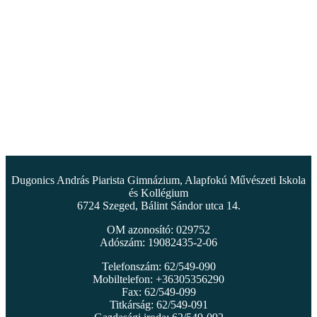
Dugonics András Piarista Gimnázium, Alapfokú Művészeti Iskola
és Kollégium
6724 Szeged, Bálint Sándor utca 14.
OM azonosító: 029752
Adószám: 19082435-2-06
Telefonszám: 62/549-090
Mobiltelefon: +36305356290
Fax: 62/549-099
Titkárság: 62/549-091