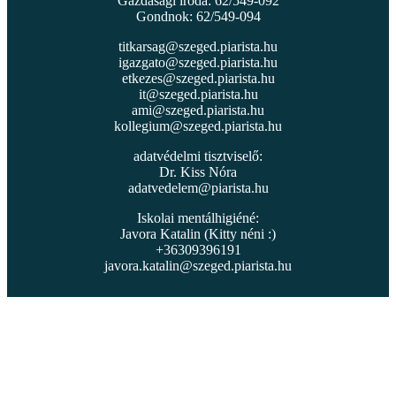
Gazdasági iroda: 62/549-092
Gondnok: 62/549-094
titkarsag@szeged.piarista.hu
igazgato@szeged.piarista.hu
etkezes@szeged.piarista.hu
it@szeged.piarista.hu
ami@szeged.piarista.hu
kollegium@szeged.piarista.hu
adatvédelmi tisztviselő:
Dr. Kiss Nóra
adatvedelem@piarista.hu
Iskolai mentálhigiéné:
Javora Katalin (Kitty néni :)
+36309396191
javora.katalin@szeged.piarista.hu