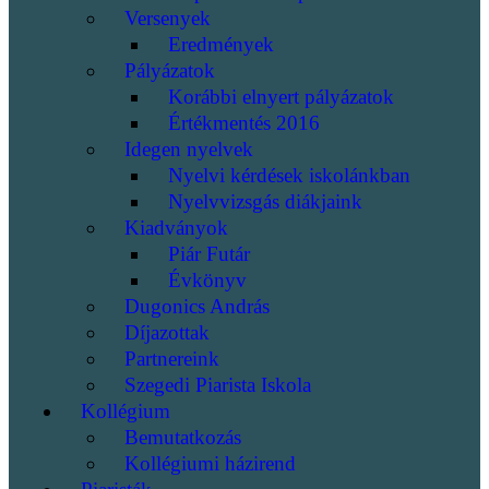
Versenyek
Eredmények
Pályázatok
Korábbi elnyert pályázatok
Értékmentés 2016
Idegen nyelvek
Nyelvi kérdések iskolánkban
Nyelvvizsgás diákjaink
Kiadványok
Piár Futár
Évkönyv
Dugonics András
Díjazottak
Partnereink
Szegedi Piarista Iskola
Kollégium
Bemutatkozás
Kollégiumi házirend