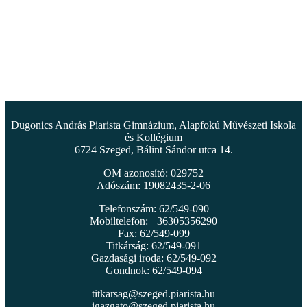
Dugonics András Piarista Gimnázium, Alapfokú Művészeti Iskola
és Kollégium
6724 Szeged, Bálint Sándor utca 14.
OM azonosító: 029752
Adószám: 19082435-2-06
Telefonszám: 62/549-090
Mobiltelefon: +36305356290
Fax: 62/549-099
Titkárság: 62/549-091
Gazdasági iroda: 62/549-092
Gondnok: 62/549-094
titkarsag@szeged.piarista.hu
igazgato@szeged.piarista.hu