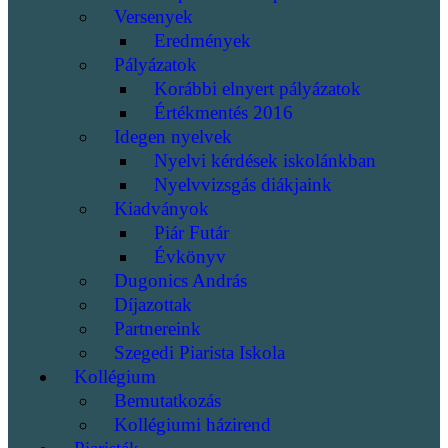
Versenyek
Eredmények
Pályázatok
Korábbi elnyert pályázatok
Értékmentés 2016
Idegen nyelvek
Nyelvi kérdések iskolánkban
Nyelvvizsgás diákjaink
Kiadványok
Piár Futár
Évkönyv
Dugonics András
Díjazottak
Partnereink
Szegedi Piarista Iskola
Kollégium
Bemutatkozás
Kollégiumi házirend