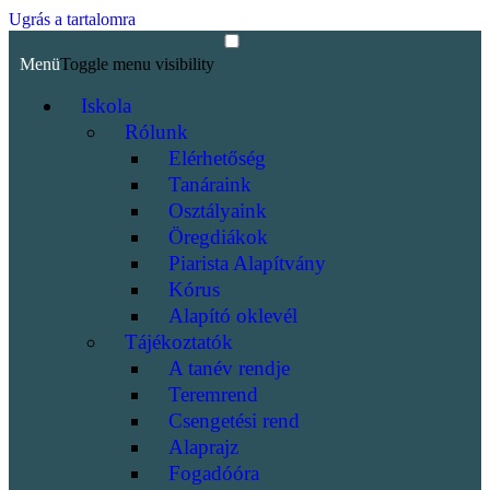
Ugrás a tartalomra
Menü
Toggle menu visibility
Iskola
Rólunk
Elérhetőség
Tanáraink
Osztályaink
Öregdiákok
Piarista Alapítvány
Kórus
Alapító oklevél
Tájékoztatók
A tanév rendje
Teremrend
Csengetési rend
Alaprajz
Fogadóóra