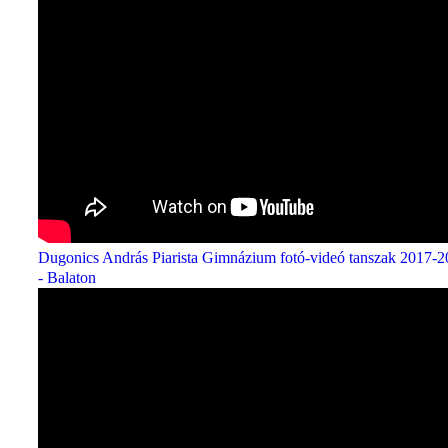
Dugonics András Piarista Gimnázium fotó-videó tanszak 2017-
- Balaton