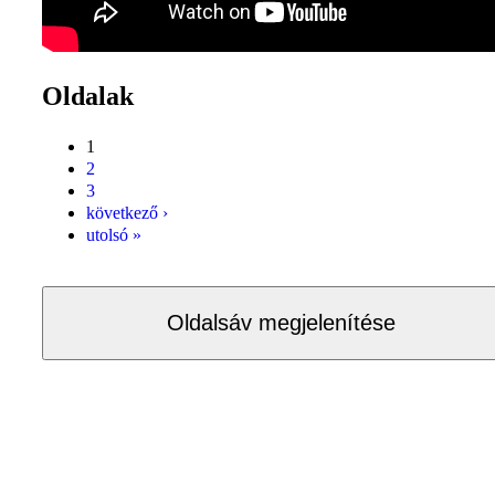
Oldalak
1
2
3
következő ›
utolsó »
Oldalsáv megjelenítése