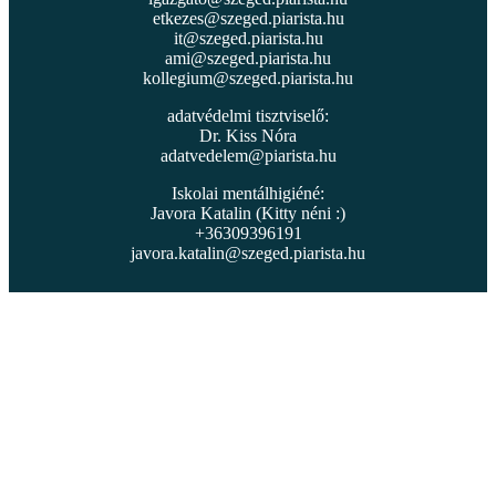
etkezes@szeged.piarista.hu
it@szeged.piarista.hu
ami@szeged.piarista.hu
kollegium@szeged.piarista.hu
adatvédelmi tisztviselő:
Dr. Kiss Nóra
adatvedelem@piarista.hu
Iskolai mentálhigiéné:
Javora Katalin (Kitty néni :)
+36309396191
javora.katalin@szeged.piarista.hu