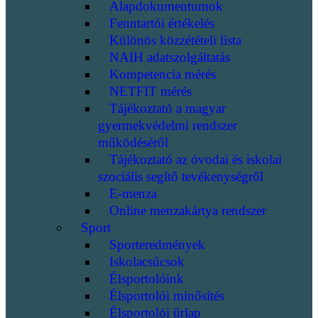
Alapdokumentumok
Fenntartói értékelés
Különös közzétételi lista
NAIH adatszolgáltatás
Kompetencia mérés
NETFIT mérés
Tájékoztató a magyar
gyermekvédelmi rendszer
működéséről
Tájékoztató az óvodai és iskolai
szociális segítő tevékenységről
E-menza
Online menzakártya rendszer
Sport
Sporteredmények
Iskolacsúcsok
Élsportolóink
Élsportolói minősítés
Élsportolói űrlap