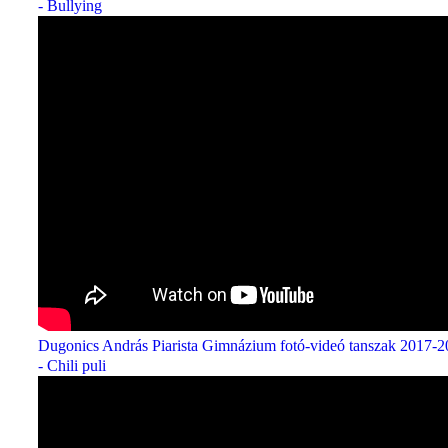
- Bullying
Dugonics András Piarista Gimnázium fotó-videó tanszak 2017-
- Chili puli