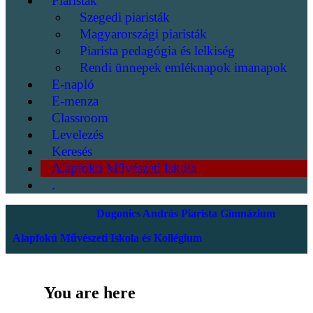
Piaristák
Szegedi piaristák
Magyarországi piaristák
Piarista pedagógia és lelkiség
Rendi ünnepek emléknapok imanapok
E-napló
E-menza
Classroom
Levelezés
Keresés
Alapfokú Művészeti Iskola
.
Dugonics András Piarista Gimnázium
Alapfokú Művészeti Iskola és Kollégium
You are here