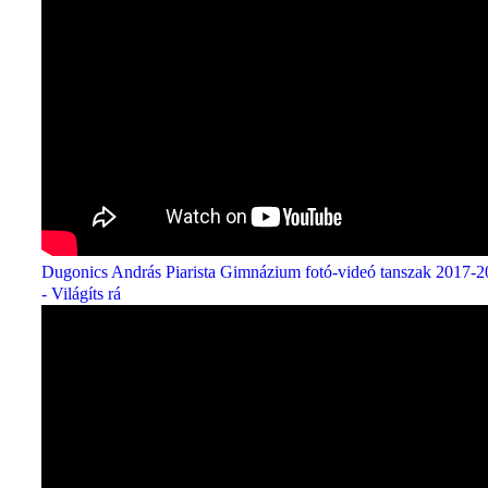
Dugonics András Piarista Gimnázium fotó-videó tanszak 2017-
- Világíts rá