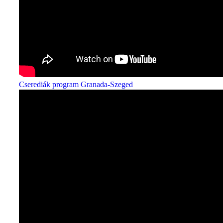
Cserediák program Granada-Szeged