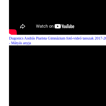
Dugonics András Piarista Gimnázium fotó-videó tanszak 2017-
- Mátyás anyja