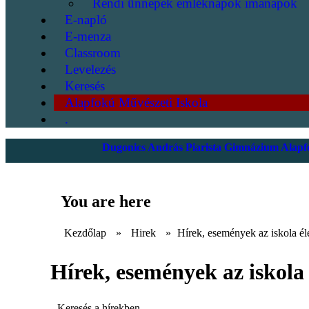
Rendi ünnepek emléknapok imanapok
E-napló
E-menza
Classroom
Levelezés
Keresés
Alapfokú Művészeti Iskola
.
Dugonics András Piarista Gimnázium Alapfo
You are here
Kezdőlap
»
Hirek
»
Hírek, események az iskola él
Hírek, események az iskola 
Keresés a hírekben