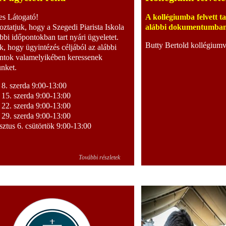
s Látogató!
A kollégiumba felvett t
oztatjuk, hogy a Szegedi Piarista Iskola
alábbi dokumentumban 
ábbi időpontokban tart nyári ügyeletet.
Butty Bertold kollégium
k, hogy ügyintézés céljából az alábbi
ntok valamelyikében keressenek
nket.
s 8. szerda 9:00-13:00
s 15. szerda 9:00-13:00
s 22. szerda 9:00-13:00
s 29. szerda 9:00-13:00
ztus 6. csütörtök 9:00-13:00
További részletek