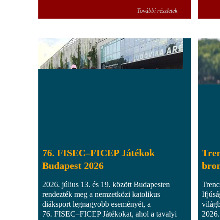
További részletek
76. FISEC–FICEP Játékok
Tren
Budapest 2026
bro
2026. július 13. és 19. között Budapesten
Trenc
rendezték meg a nemzetközi katolikus
Ifjús
diáksport legnagyobb eseményét, a
világ
76. FISEC–FICEP Játékokat, ahol a tavalyi
2026.