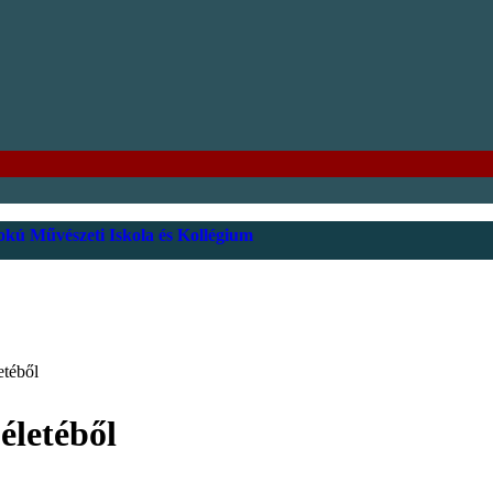
kú Művészeti Iskola és Kollégium
etéből
életéből