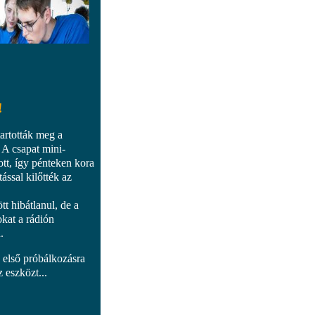
!
artották meg a
 A csapat mini-
tt, így pénteken kora
tással kilőtték az
 hibátlanul, de a
okat a rádión
n.
n első próbálkozásra
 eszközt...