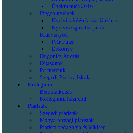
Értékmentés 2016
Idegen nyelvek
Nyelvi kérdések iskolánkban
Nyelvvizsgás diákjaink
Kiadványok
Piár Futár
Évkönyv
Dugonics András
Díjazottak
Partnereink
Szegedi Piarista Iskola
Kollégium
Bemutatkozás
Kollégiumi házirend
Piaristák
Szegedi piaristák
Magyarországi piaristák
Piarista pedagógia és lelkiség