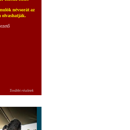
anulók névsorát az
olvashatják.
vezető
További részletek