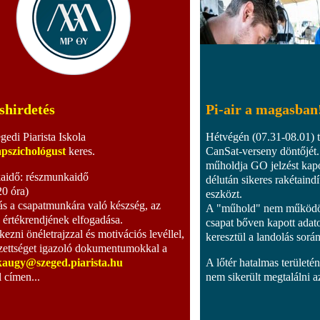
shirdetés
Pi-air a magasban
gedi Piarista Iskola
Hétvégén (07.31-08.01) t
apszichológust
keres.
CanSat-verseny döntőjét.
műholdja GO jelzést kapo
idő: részmunkaidő
délután sikeres rakétaindí
20 óra)
eszközt.
ás a csapatmunkára való készség, az
A "műhold" nem működött
a értékrendjének elfogadása.
csapat bőven kapott adat
kezni önéletrajzzal és motivációs levéllel,
keresztül a landolás sorá
zettséget igazoló dokumentumokkal a
augy@szeged.piarista.hu
A lőtér hatalmas területé
l címen...
nem sikerült megtalálni az