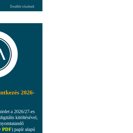
További részletek
entkezés 2026-
hirdet a 2026/27-es
digitális kitöltésével,
kinyomtatandó
y
PDF
) papír alapú