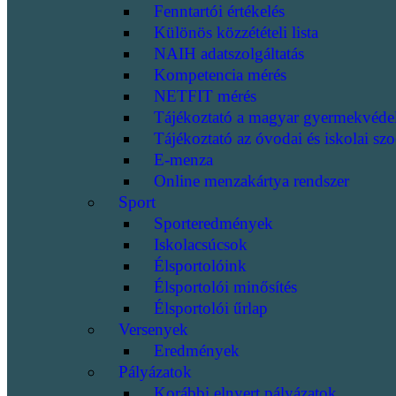
Fenntartói értékelés
Különös közzétételi lista
NAIH adatszolgáltatás
Kompetencia mérés
NETFIT mérés
Tájékoztató a magyar gyermekvéde
Tájékoztató az óvodai és iskolai szo
E-menza
Online menzakártya rendszer
Sport
Sporteredmények
Iskolacsúcsok
Élsportolóink
Élsportolói minősítés
Élsportolói űrlap
Versenyek
Eredmények
Pályázatok
Korábbi elnyert pályázatok