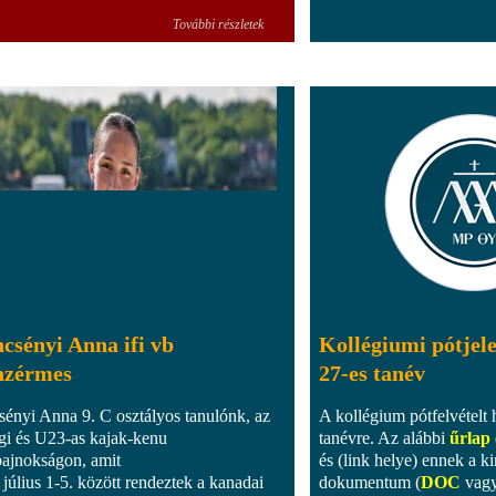
További részletek
csényi Anna ifi vb
Kollégiumi pótjel
nzérmes
27-es tanév
sényi Anna 9. C osztályos tanulónk, az
A kollégium pótfelvételt 
ági és U23-as kajak-kenu
tanévre. Az alábbi
űrlap
bajnokságon, amit
és (link helye) ennek a 
 július 1-5. között rendeztek a kanadai
dokumentum (
DOC
vag