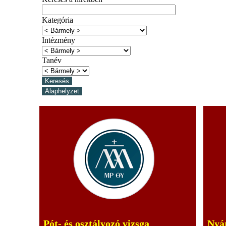
Kategória
Intézmény
Tanév
Pót- és osztályozó vizsga
Nyár