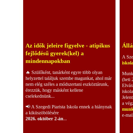
Az idők jeleire figyelve - atipikus
Állá
fejlődésű gyerek(kel) a
A Sze
mindennapokban
iskol
🔥 Szülőként, tanárként egyre több olyan
Munka
helyzettel találjuk szembe magunkat, ahol már
(heti 
nem elég széles a módszertani eszköztárunk,
Elvár
érezzük, hogy másként kellene
iskol
cselekednünk...
Jelent
a vég
📢 A Szegedi Piarista Iskola ennek a hiánynak
munk
a kiküszöbölésére
e-mai
2026. október 2-án
...