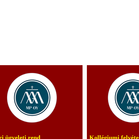
i ügyeleti rend
Kollégiumi felvéte