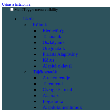
Ugrás a tartalomra
Menü
Toggle menu visibility
Iskola
Rólunk
Elérhetőség
Tanáraink
Osztályaink
Öregdiákok
Piarista Alapítvány
Kórus
Alapító oklevél
Tájékoztatók
A tanév rendje
Teremrend
Csengetési rend
Alaprajz
Fogadóóra
Alapdokumentumok