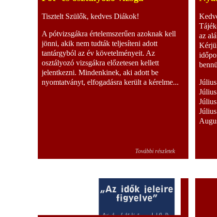
Tisztelt Szülők, kedves Diákok!
Kedve
Tájék
A pótvizsgákra értelemszerűen azoknak kell
az al
jönni, akik nem tudták teljesíteni adott
Kérjü
tantárgyból az év követelményeit. Az
időpo
osztályozó vizsgákra előzetesen kellett
bennü
jelentkezni. Mindenkinek, aki adott be
nyomtatványt, elfogadásra került a kérelme...
Júliu
Júliu
Júliu
Júliu
Augus
További részletek