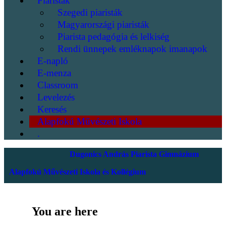
Piaristák
Szegedi piaristák
Magyarországi piaristák
Piarista pedagógia és lelkiség
Rendi ünnepek emléknapok imanapok
E-napló
E-menza
Classroom
Levelezés
Keresés
Alapfokú Művészeti Iskola
.
Dugonics András Piarista Gimnázium
Alapfokú Művészeti Iskola és Kollégium
You are here