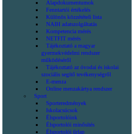
Alapdokumentumok
Fenntartói értékelés
Különös közzétételi lista
NAIH adatszolgáltatás
Kompetencia mérés
NETFIT mérés
Tájékoztató a magyar
gyermekvédelmi rendszer
működéséről
Tájékoztató az óvodai és iskolai
szociális segítő tevékenységről
E-menza
Online menzakártya rendszer
Sport
Sporteredmények
Iskolacsúcsok
Élsportolóink
Élsportolói minősítés
Élsportolói űrlap