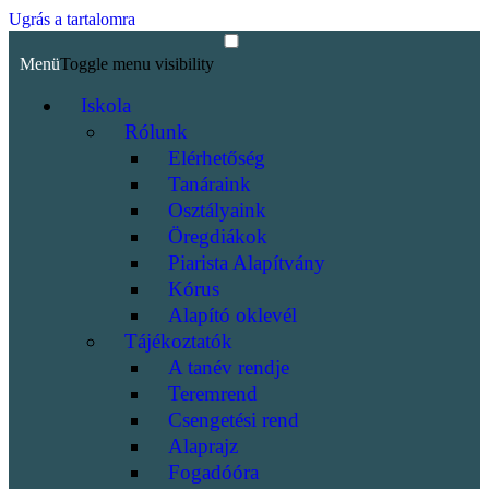
Ugrás a tartalomra
Menü
Toggle menu visibility
Iskola
Rólunk
Elérhetőség
Tanáraink
Osztályaink
Öregdiákok
Piarista Alapítvány
Kórus
Alapító oklevél
Tájékoztatók
A tanév rendje
Teremrend
Csengetési rend
Alaprajz
Fogadóóra