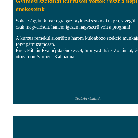
Gyimesi szakmai kurzuson vettek részt a népi
énekeseink
Sokat vágytunk már egy igazi gyimesi szakmai napra, s végül
csak megvalósult, hanem igazán nagyszerű volt a program!
A kurzus remekül sikerült: a három különböző szekció munkáj
folyt párhuzamosan.
Ének Fábián Éva népdalénekessel, furulya Juhász Zoltánnal, é
ütőgardon Sáringer Kálmánnal...
További részletek