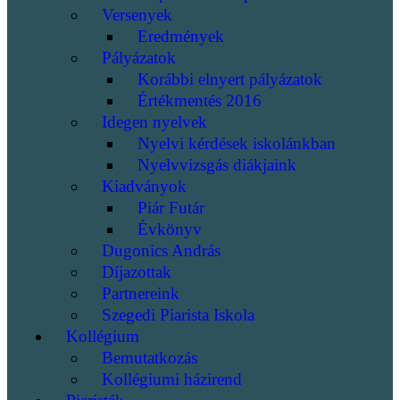
Versenyek
Eredmények
Pályázatok
Korábbi elnyert pályázatok
Értékmentés 2016
Idegen nyelvek
Nyelvi kérdések iskolánkban
Nyelvvizsgás diákjaink
Kiadványok
Piár Futár
Évkönyv
Dugonics András
Díjazottak
Partnereink
Szegedi Piarista Iskola
Kollégium
Bemutatkozás
Kollégiumi házirend