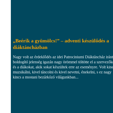
„Beérik a gyümölcs!” – adventi készülődés a
diáktáncházban
Nagy volt az érdeklődés az idei Patrociniumi Diáktáncház iránt
boldogító jelenség igazán nagy örömmel töltötte el a szervezők
és a diákokat, akik sokat készültek erre az eseményre. Volt kin
muzsikálni, kivel táncolni és kivel nevetni, énekelni, s ez nagy
kincs a mostani bezárkózó világunkban...