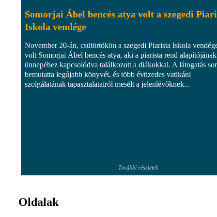
Somorjai Ábel bencés atya volt a szegedi Piari
Iskola vendége
November 20-án, csütörtökön a szegedi Piarista Iskola vendég
volt Somorjai Ábel bencés atya, aki a piarista rend alapítójának
ünnepéhez kapcsolódva találkozott a diákokkal. A látogatás so
bemutatta legújabb könyvét, és több évtizedes vatikáni
szolgálatának tapasztalatairól mesélt a jelenlévőknek...
További részletek
Oldalak