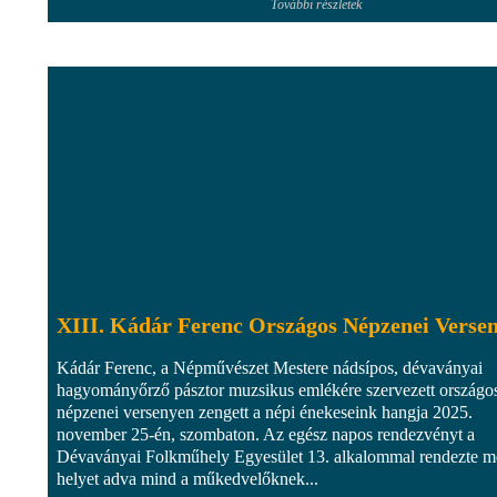
További részletek
XIII. Kádár Ferenc Országos Népzenei Verse
Kádár Ferenc, a Népművészet Mestere nádsípos, dévaványai
hagyományőrző pásztor muzsikus emlékére szervezett országo
népzenei versenyen zengett a népi énekeseink hangja 2025.
november 25-én, szombaton. Az egész napos rendezvényt a
Dévaványai Folkműhely Egyesület 13. alkalommal rendezte m
helyet adva mind a műkedvelőknek...