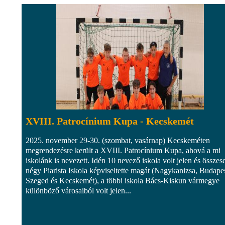
XVIII. Patrocínium Kupa - Kecskemét
2025. november 29-30. (szombat, vasárnap) Kecskeméten
megrendezésre került a XVIII. Patrocínium Kupa, ahová a mi
iskolánk is nevezett. Idén 10 nevező iskola volt jelen és összes
négy Piarista Iskola képviseltette magát (Nagykanizsa, Budapes
Szeged és Kecskemét), a többi iskola Bács-Kiskun vármegye
különböző városaiból volt jelen...