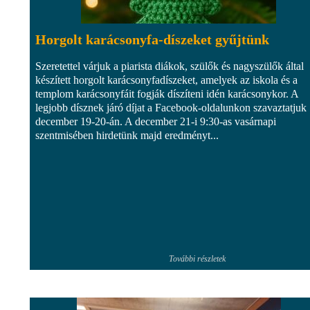
Horgolt karácsonyfa-díszeket gyűjtünk
Szeretettel várjuk a piarista diákok, szülők és nagyszülők által
készített horgolt karácsonyfadíszeket, amelyek az iskola és a
templom karácsonyfáit fogják díszíteni idén karácsonykor. A
legjobb dísznek járó díjat a Facebook-oldalunkon szavaztatjuk
december 19-20-án. A december 21-i 9:30-as vasárnapi
szentmisében hirdetünk majd eredményt...
További részletek