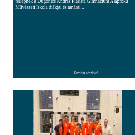
fellépnek a Dugonics András Piarista Gimnázium Alapfokú
Művészeti Iskola diákjai és tanárai...
További részletek