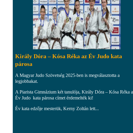
Király Dóra – Kósa Réka az Év Judo kata
párosa
A Magyar Judo Szövetség 2025-ben is megválasztotta a
legjobbakat.
A Piarista Gimnázium két tanulója, Király Dóra – Kósa Réka 
Év Judo kata párosa címet érdemelték ki!
Év kata edzője mesterük, Kerny Zoltán lett...