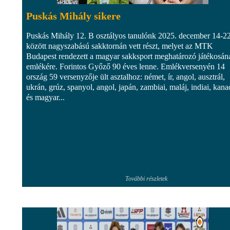
Puskás Mihály sikere
Puskás Mihály 12. B osztályos tanulónk 2025. december 14-22
között nagyszabású sakktornán vett részt, melyet az MTK
Budapest rendezett a magyar sakksport meghatározó játékosán
emlékére. Forintos Győző 90 éves lenne. Emlékversenyén 14
ország 59 versenyzője ült asztalhoz: német, ír, angol, ausztrál,
ukrán, grúz, spanyol, angol, japán, zambiai, maláj, indiai, kana
és magyar...
További részletek