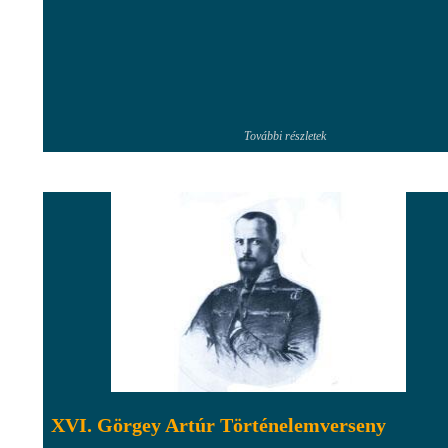
További részletek
XVI. Görgey Artúr Történelemverseny