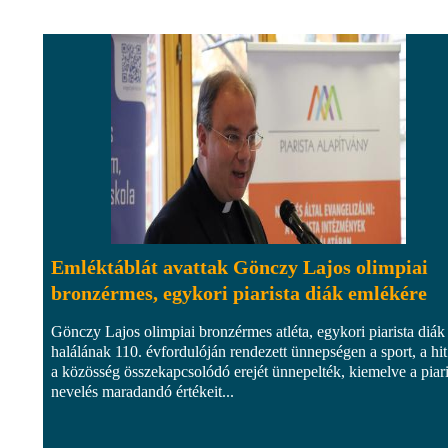
Emléktáblát avattak Gönczy Lajos olimpiai
bronzérmes, egykori piarista diák emlékére
Gönczy Lajos olimpiai bronzérmes atléta, egykori piarista diák
halálának 110. évfordulóján rendezett ünnepségen a sport, a hit
a közösség összekapcsolódó erejét ünnepelték, kiemelve a piari
nevelés maradandó értékeit...