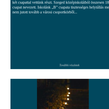
két csapattal vettünk részt. Szeged középiskoláiból összesen 18
csapat nevezett. Iskolánk „B” csapata tisztességes helytállás mel
nem jutott tovább a városi csoportkörből...
További részletek