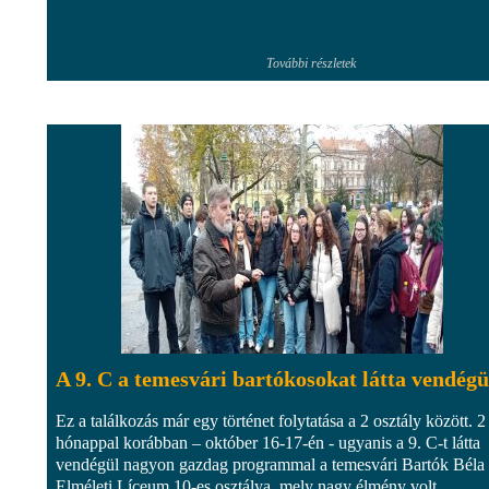
További részletek
A 9. C a temesvári bartókosokat látta vendégü
Ez a találkozás már egy történet folytatása a 2 osztály között. 2
hónappal korábban – október 16-17-én - ugyanis a 9. C-t látta
vendégül nagyon gazdag programmal a temesvári Bartók Béla
Elméleti Líceum 10-es osztálya, mely nagy élmény volt