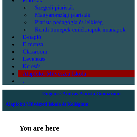
Piaristák
Szegedi piaristák
Magyarországi piaristák
Piarista pedagógia és lelkiség
Rendi ünnepek emléknapok imanapok
E-napló
E-menza
Classroom
Levelezés
Keresés
Alapfokú Művészeti Iskola
.
Dugonics András Piarista Gimnázium
Alapfokú Művészeti Iskola és Kollégium
You are here