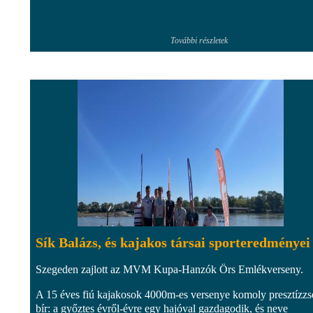
További részletek
Sík Balázs, és kajakos társai sporteredményei
Szegeden zajlott az MVM Kupa-Hanzók Örs Emlékverseny.
A 15 éves fiú kajakosok 4000m-es versenye komoly presztízzs
bír: a győztes évről-évre egy hajóval gazdagodik, és neve