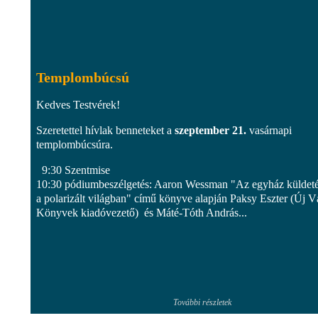
Templombúcsú
Kedves Testvérek!
Szeretettel hívlak benneteket a
szeptember 21.
vasárnapi
templombúcsúra.
9:30 Szentmise
10:30 pódiumbeszélgetés: Aaron Wessman "Az egyház küldet
a polarizált világban" című könyve alapján Paksy Eszter (Új V
Könyvek kiadóvezető) és Máté-Tóth András...
További részletek