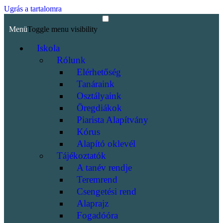
Ugrás a tartalomra
Menü
Toggle menu visibility
Iskola
Rólunk
Elérhetőség
Tanáraink
Osztályaink
Öregdiákok
Piarista Alapítvány
Kórus
Alapító oklevél
Tájékoztatók
A tanév rendje
Teremrend
Csengetési rend
Alaprajz
Fogadóóra