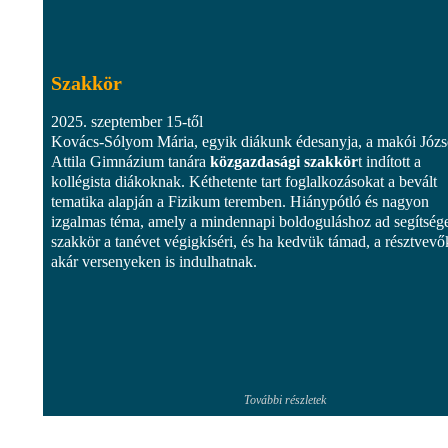
Szakkör
2025. szeptember 15-től
Kovács-Sólyom Mária, egyik diákunk édesanyja, a makói Józs
Attila Gimnázium tanára
közgazdasági szakkör
t indított a
kollégista diákoknak. Kéthetente tart foglalkozásokat a bevált
tematika alapján a Fizikum teremben. Hiánypótló és nagyon
izgalmas téma, amely a mindennapi boldoguláshoz ad segítsége
szakkör a tanévet végigkíséri, és ha kedvük támad, a résztvevő
akár versenyeken is indulhatnak.
További részletek