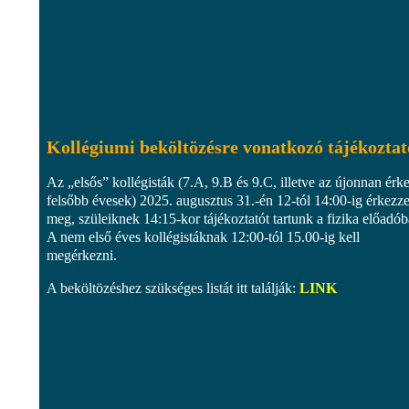
Kollégiumi beköltözésre vonatkozó tájékoztat
Az „elsős” kollégisták (7.A, 9.B és 9.C, illetve az újonnan érk
felsőbb évesek) 2025. augusztus 31.-én 12-tól 14:00-ig érkezz
meg, szüleiknek 14:15-kor tájékoztatót tartunk a fizika előadób
A nem első éves kollégistáknak 12:00-tól 15.00-ig kell
megérkezni.
A beköltözéshez szükséges listát itt találják:
LINK