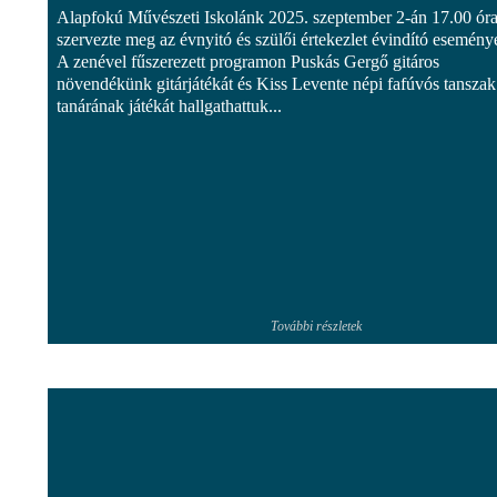
Alapfokú Művészeti Iskolánk 2025. szeptember 2-án 17.00 ór
szervezte meg az évnyitó és szülői értekezlet évindító eseményé
A zenével fűszerezett programon Puskás Gergő gitáros
növendékünk gitárjátékát és Kiss Levente népi fafúvós tanszak
tanárának játékát hallgathattuk...
További részletek