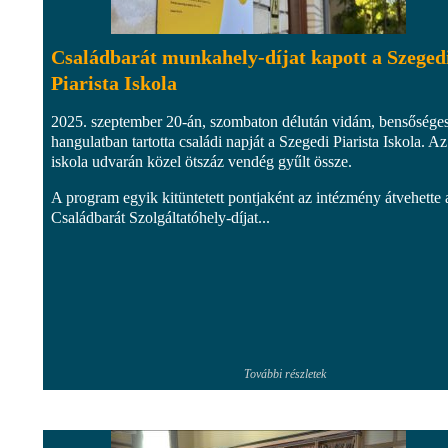
Családbarát munkahely-díjat kapott a Szeged
Piarista Iskola
2025. szeptember 20-án, szombaton délután vidám, bensősége
hangulatban tartotta családi napját a Szegedi Piarista Iskola. Az
iskola udvarán közel ötszáz vendég gyűlt össze.
A program egyik kitüntetett pontjaként az intézmény átvehette 
Családbarát Szolgáltatóhely-díjat...
További részletek