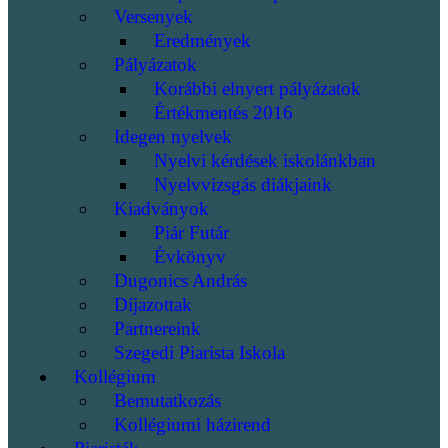
Versenyek
Eredmények
Pályázatok
Korábbi elnyert pályázatok
Értékmentés 2016
Idegen nyelvek
Nyelvi kérdések iskolánkban
Nyelvvizsgás diákjaink
Kiadványok
Piár Futár
Évkönyv
Dugonics András
Díjazottak
Partnereink
Szegedi Piarista Iskola
Kollégium
Bemutatkozás
Kollégiumi házirend