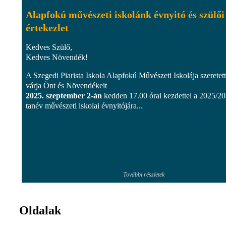
Alapfokú művészeti iskolánk évnyitó és szülői
értekezlet
Kedves Szülő,
Kedves Növendék!
A Szegedi Piarista Iskola Alapfokú Művészeti Iskolája szeretett
várja Önt és Növendékeit
2025. szeptember 2-án
kedden 17.00 órai kezdettel a 2025/20
tanév művészeti iskolai évnyitójára...
További részletek
Oldalak