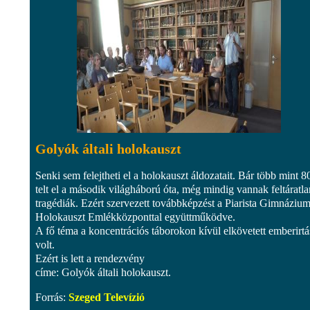
Golyók általi holokauszt
Senki sem felejtheti el a holokauszt áldozatait. Bár több mint 8
telt el a második világháború óta, még mindig vannak feltáratla
tragédiák. Ezért szervezett továbbképzést a Piarista Gimnázium
Holokauszt Emlékközponttal együttműködve.
A fő téma a koncentrációs táborokon kívül elkövetett emberirtá
volt.
Ezért is lett a rendezvény
címe: Golyók általi holokauszt.
Forrás:
Szeged Televízió