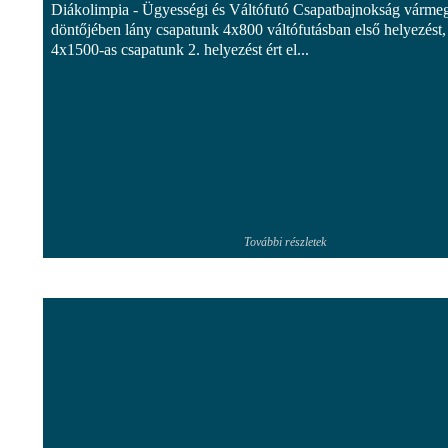
Diákolimpia - Ügyességi és Váltófutó Csapatbajnokság várme
döntőjében lány csapatunk 4x800 váltófutásban első helyezést, 
4x1500-as csapatunk 2. helyezést ért el...
További részletek