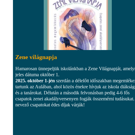
Zene világnapja
Hamarosan ünnepeljük iskolánkban a Zene Világnapját, amel
jeles dátuma október 1.
2025. október 1-jén
szerdán a délelőtt időszakban megemléke
tartunk az Aulában, ahol közös énekre hívjuk az iskola diákság
és a tanárokat. Délután a második felvonásban pedig 4-6 fős
csapatok zenei akadályversenyen fogják összemérni tudásukat.
nevező csapatokat édes díjak várják!