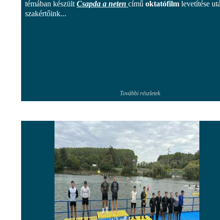
témában készült
Csapda a neten
című
oktatófilm
levetítése ut
szakértőink...
További részletek