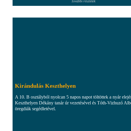
További részletek
Kirándulás Keszthelyen
A 10. B osztályból nyolcan 5 napos napot töltöttek a nyár elejé
Keszthelyen Dékány tanár úr vezetésével és Tóth-Vizhuzó Alb
öregdiák segédletével.