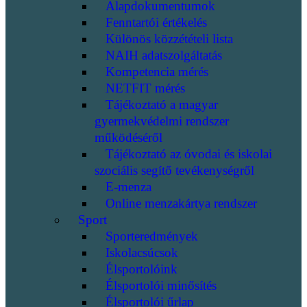
Alapdokumentumok
Fenntartói értékelés
Különös közzétételi lista
NAIH adatszolgáltatás
Kompetencia mérés
NETFIT mérés
Tájékoztató a magyar
gyermekvédelmi rendszer
működéséről
Tájékoztató az óvodai és iskolai
szociális segítő tevékenységről
E-menza
Online menzakártya rendszer
Sport
Sporteredmények
Iskolacsúcsok
Élsportolóink
Élsportolói minősítés
Élsportolói űrlap