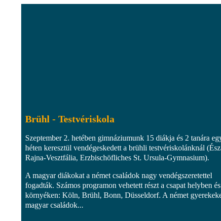
Brühl - Testvériskola
Szeptember 2. hetében gimnáziumunk 15 diákja és 2 tanára eg
héten keresztül vendégeskedett a brühli testvériskolánknál (És
Rajna-Vesztfália, Erzbischöfliches St. Ursula-Gymnasium).
A magyar diákokat a német családok nagy vendégszeretettel
fogadták. Számos programon vehetett részt a csapat helyben és
környéken: Köln, Brühl, Bonn, Düsseldorf. A német gyerekeke
magyar családok...