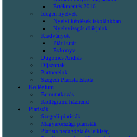
Értékmentés 2016
Idegen nyelvek
Nyelvi kérdések iskolánkban
Nyelvvizsgás diákjaink
Kiadványok
Piár Futár
Évkönyv
Dugonics András
Díjazottak
Partnereink
Szegedi Piarista Iskola
Kollégium
Bemutatkozás
Kollégiumi házirend
Piaristák
Szegedi piaristák
Magyarországi piaristák
Piarista pedagógia és lelkiség