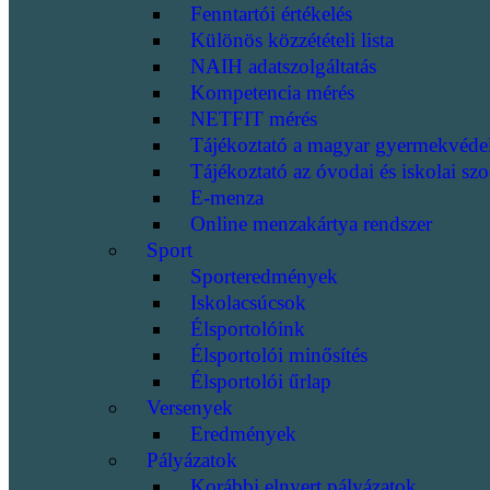
Fenntartói értékelés
Különös közzétételi lista
NAIH adatszolgáltatás
Kompetencia mérés
NETFIT mérés
Tájékoztató a magyar gyermekvéde
Tájékoztató az óvodai és iskolai szo
E-menza
Online menzakártya rendszer
Sport
Sporteredmények
Iskolacsúcsok
Élsportolóink
Élsportolói minősítés
Élsportolói űrlap
Versenyek
Eredmények
Pályázatok
Korábbi elnyert pályázatok