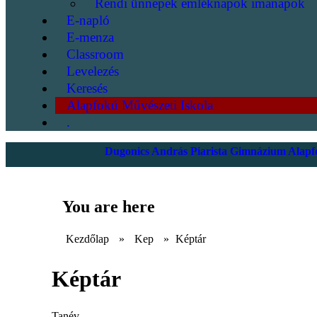
Rendi ünnepek emléknapok imanapok
E-napló
E-menza
Classroom
Levelezés
Keresés
Alapfokú Művészeti Iskola
.
Dugonics András Piarista Gimnázium Alapfo
You are here
Kezdőlap
»
Kep
»
Képtár
Képtár
Tanév