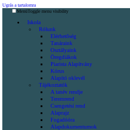
Ugrás a tartalomra
Menü
Toggle menu visibility
Iskola
Rólunk
Elérhetőség
Tanáraink
Osztályaink
Öregdiákok
Piarista Alapítvány
Kórus
Alapító oklevél
Tájékoztatók
A tanév rendje
Teremrend
Csengetési rend
Alaprajz
Fogadóóra
Alapdokumentumok