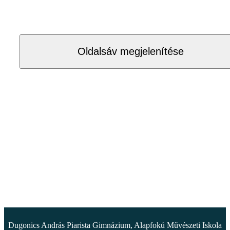
Oldalsáv megjelenítése
Dugonics András Piarista Gimnázium, Alapfokú Művészeti Iskola