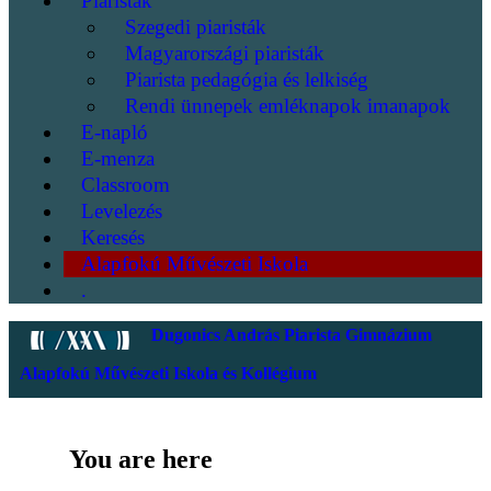
Piaristák
Szegedi piaristák
Magyarországi piaristák
Piarista pedagógia és lelkiség
Rendi ünnepek emléknapok imanapok
E-napló
E-menza
Classroom
Levelezés
Keresés
Alapfokú Művészeti Iskola
.
Dugonics András Piarista Gimnázium
Alapfokú Művészeti Iskola és Kollégium
You are here