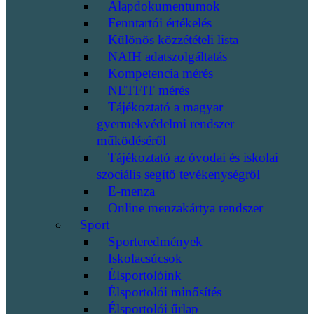
Alapdokumentumok
Fenntartói értékelés
Különös közzétételi lista
NAIH adatszolgáltatás
Kompetencia mérés
NETFIT mérés
Tájékoztató a magyar
gyermekvédelmi rendszer
működéséről
Tájékoztató az óvodai és iskolai
szociális segítő tevékenységről
E-menza
Online menzakártya rendszer
Sport
Sporteredmények
Iskolacsúcsok
Élsportolóink
Élsportolói minősítés
Élsportolói űrlap