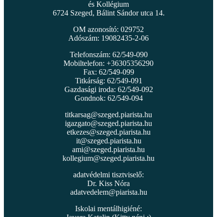
és Kollégium
6724 Szeged, Bálint Sándor utca 14.
OM azonosító: 029752
Adószám: 19082435-2-06
Telefonszám: 62/549-090
Mobiltelefon: +36305356290
Fax: 62/549-099
Titkárság: 62/549-091
Gazdasági iroda: 62/549-092
Gondnok: 62/549-094
titkarsag@szeged.piarista.hu
igazgato@szeged.piarista.hu
etkezes@szeged.piarista.hu
it@szeged.piarista.hu
ami@szeged.piarista.hu
kollegium@szeged.piarista.hu
adatvédelmi tisztviselő:
Dr. Kiss Nóra
adatvedelem@piarista.hu
Iskolai mentálhigiéné: