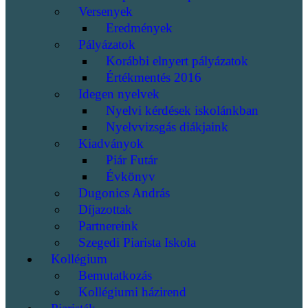
Versenyek
Eredmények
Pályázatok
Korábbi elnyert pályázatok
Értékmentés 2016
Idegen nyelvek
Nyelvi kérdések iskolánkban
Nyelvvizsgás diákjaink
Kiadványok
Piár Futár
Évkönyv
Dugonics András
Díjazottak
Partnereink
Szegedi Piarista Iskola
Kollégium
Bemutatkozás
Kollégiumi házirend