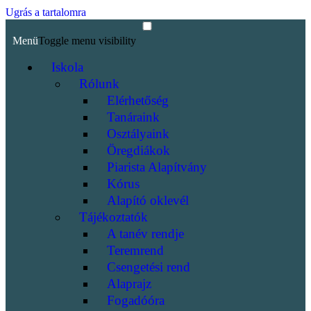
Ugrás a tartalomra
Menü
Toggle menu visibility
Iskola
Rólunk
Elérhetőség
Tanáraink
Osztályaink
Öregdiákok
Piarista Alapítvány
Kórus
Alapító oklevél
Tájékoztatók
A tanév rendje
Teremrend
Csengetési rend
Alaprajz
Fogadóóra