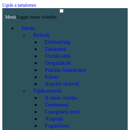
Ugrás a tartalomra
Menü
Toggle menu visibility
Iskola
Rólunk
Elérhetőség
Tanáraink
Osztályaink
Öregdiákok
Piarista Alapítvány
Kórus
Alapító oklevél
Tájékoztatók
A tanév rendje
Teremrend
Csengetési rend
Alaprajz
Fogadóóra