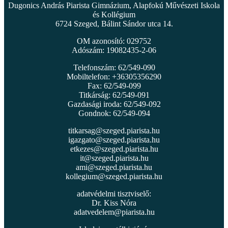
Dugonics András Piarista Gimnázium, Alapfokú Művészeti Iskola
és Kollégium
6724 Szeged, Bálint Sándor utca 14.
OM azonosító: 029752
Adószám: 19082435-2-06
Telefonszám: 62/549-090
Mobiltelefon: +36305356290
Fax: 62/549-099
Titkárság: 62/549-091
Gazdasági iroda: 62/549-092
Gondnok: 62/549-094
titkarsag@szeged.piarista.hu
igazgato@szeged.piarista.hu
etkezes@szeged.piarista.hu
it@szeged.piarista.hu
ami@szeged.piarista.hu
kollegium@szeged.piarista.hu
adatvédelmi tisztviselő:
Dr. Kiss Nóra
adatvedelem@piarista.hu