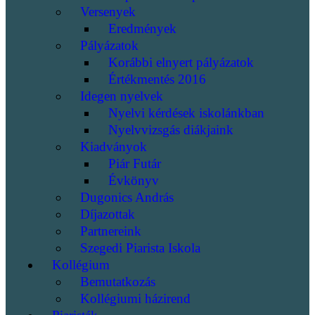
Versenyek
Eredmények
Pályázatok
Korábbi elnyert pályázatok
Értékmentés 2016
Idegen nyelvek
Nyelvi kérdések iskolánkban
Nyelvvizsgás diákjaink
Kiadványok
Piár Futár
Évkönyv
Dugonics András
Díjazottak
Partnereink
Szegedi Piarista Iskola
Kollégium
Bemutatkozás
Kollégiumi házirend