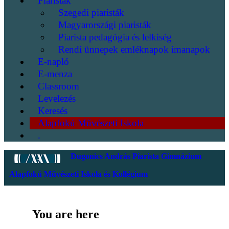
Piaristák
Szegedi piaristák
Magyarországi piaristák
Piarista pedagógia és lelkiség
Rendi ünnepek emléknapok imanapok
E-napló
E-menza
Classroom
Levelezés
Keresés
Alapfokú Művészeti Iskola
.
Dugonics András Piarista Gimnázium
Alapfokú Művészeti Iskola és Kollégium
You are here