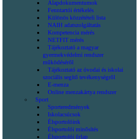
Alapdokumentumok
Fenntartói értékelés
Különös közzétételi lista
NAIH adatszolgáltatás
Kompetencia mérés
NETFIT mérés
Tájékoztató a magyar
gyermekvédelmi rendszer
működéséről
Tájékoztató az óvodai és iskolai
szociális segítő tevékenységről
E-menza
Online menzakártya rendszer
Sport
Sporteredmények
Iskolacsúcsok
Élsportolóink
Élsportolói minősítés
Élsportolói űrlap