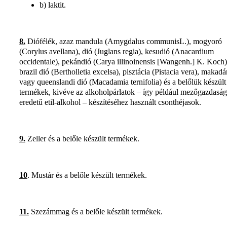
b) laktit.
8.
Diófélék, azaz mandula (Amygdalus communisL.), mogyoró
(Corylus avellana), dió (Juglans regia), kesudió (Anacardium
occidentale), pekándió (Carya illinoinensis [Wangenh.] K. Koch)
brazil dió (Bertholletia excelsa), pisztácia (Pistacia vera), makad
vagy queenslandi dió (Macadamia ternifolia) és a belőlük készült
termékek, kivéve az alkoholpárlatok – így például mezőgazdaság
eredetű etil-alkohol – készítéséhez használt csonthéjasok.
9.
Zeller és a belőle készült termékek.
10
. Mustár és a belőle készült termékek.
11.
Szezámmag és a belőle készült termékek.