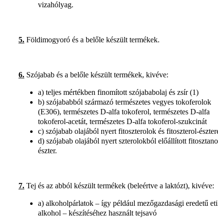
vizahólyag.
5.
Földimogyoró és a belőle készült termékek.
6.
Szójabab és a belőle készült termékek, kivéve:
a) teljes mértékben finomított szójababolaj és zsír (1)
b) szójababból származó természetes vegyes tokoferolok
(E306), természetes D-alfa tokoferol, természetes D-alfa
tokoferol-acetát, természetes D-alfa tokoferol-szukcinát
c) szójabab olajából nyert fitoszterolok és fitoszterol-észte
d) szójabab olajából nyert szterolokból előállított fitosztano
észter.
7.
Tej és az abból készült termékek (beleértve a laktózt), kivéve:
a) alkoholpárlatok – így például mezőgazdasági eredetű eti
alkohol – készítéséhez használt tejsavó