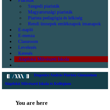
Piaristák
Szegedi piaristák
Magyarországi piaristák
Piarista pedagógia és lelkiség
Rendi ünnepek emléknapok imanapok
E-napló
E-menza
Classroom
Levelezés
Keresés
Alapfokú Művészeti Iskola
.
Dugonics András Piarista Gimnázium
Alapfokú Művészeti Iskola és Kollégium
You are here