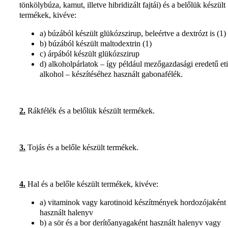
tönkölybúza, kamut, illetve hibridizált fajtái) és a belőlük készült
termékek, kivéve:
a) búzából készült glükózszirup, beleértve a dextrózt is (1)
b) búzából készült maltodextrin (1)
c) árpából készült glükózszirup
d) alkoholpárlatok – így például mezőgazdasági eredetű eti
alkohol – készítéséhez használt gabonafélék.
2.
Rákfélék és a belőlük készült termékek.
3.
Tojás és a belőle készült termékek.
4.
Hal és a belőle készült termékek, kivéve:
a) vitaminok vagy karotinoid készítmények hordozójaként
használt halenyv
b) a sör és a bor derítőanyagaként használt halenyv vagy