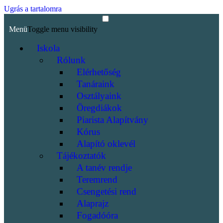
Ugrás a tartalomra
Menü
Toggle menu visibility
Iskola
Rólunk
Elérhetőség
Tanáraink
Osztályaink
Öregdiákok
Piarista Alapítvány
Kórus
Alapító oklevél
Tájékoztatók
A tanév rendje
Teremrend
Csengetési rend
Alaprajz
Fogadóóra