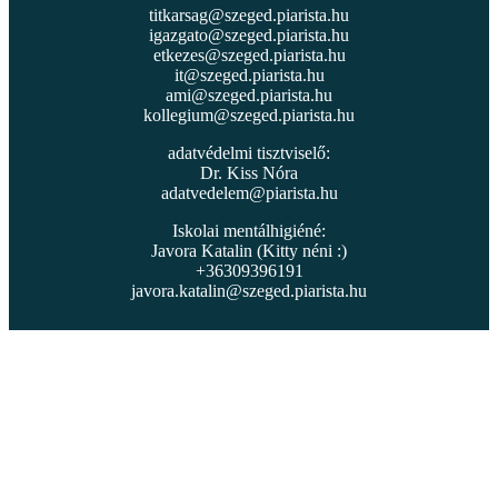
titkarsag@szeged.piarista.hu
igazgato@szeged.piarista.hu
etkezes@szeged.piarista.hu
it@szeged.piarista.hu
ami@szeged.piarista.hu
kollegium@szeged.piarista.hu
adatvédelmi tisztviselő:
Dr. Kiss Nóra
adatvedelem@piarista.hu
Iskolai mentálhigiéné:
Javora Katalin (Kitty néni :)
+36309396191
javora.katalin@szeged.piarista.hu