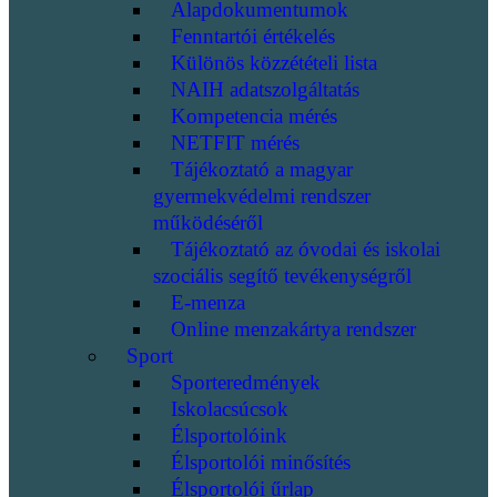
Alapdokumentumok
Fenntartói értékelés
Különös közzétételi lista
NAIH adatszolgáltatás
Kompetencia mérés
NETFIT mérés
Tájékoztató a magyar
gyermekvédelmi rendszer
működéséről
Tájékoztató az óvodai és iskolai
szociális segítő tevékenységről
E-menza
Online menzakártya rendszer
Sport
Sporteredmények
Iskolacsúcsok
Élsportolóink
Élsportolói minősítés
Élsportolói űrlap