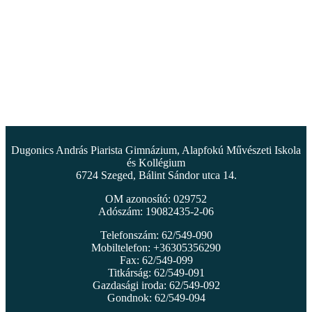
Dugonics András Piarista Gimnázium, Alapfokú Művészeti Iskola
és Kollégium
6724 Szeged, Bálint Sándor utca 14.
OM azonosító: 029752
Adószám: 19082435-2-06
Telefonszám: 62/549-090
Mobiltelefon: +36305356290
Fax: 62/549-099
Titkárság: 62/549-091
Gazdasági iroda: 62/549-092
Gondnok: 62/549-094