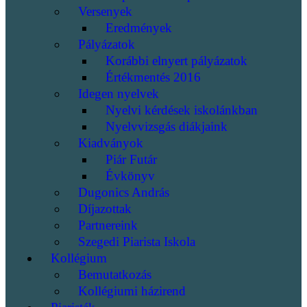
Versenyek
Eredmények
Pályázatok
Korábbi elnyert pályázatok
Értékmentés 2016
Idegen nyelvek
Nyelvi kérdések iskolánkban
Nyelvvizsgás diákjaink
Kiadványok
Piár Futár
Évkönyv
Dugonics András
Díjazottak
Partnereink
Szegedi Piarista Iskola
Kollégium
Bemutatkozás
Kollégiumi házirend