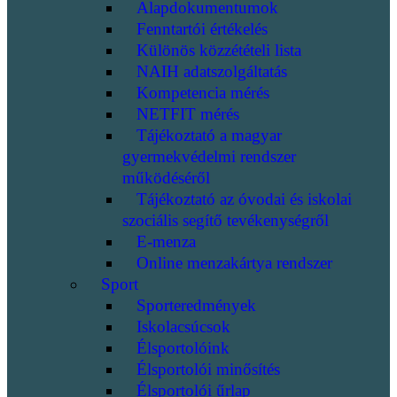
Alapdokumentumok
Fenntartói értékelés
Különös közzétételi lista
NAIH adatszolgáltatás
Kompetencia mérés
NETFIT mérés
Tájékoztató a magyar
gyermekvédelmi rendszer
működéséről
Tájékoztató az óvodai és iskolai
szociális segítő tevékenységről
E-menza
Online menzakártya rendszer
Sport
Sporteredmények
Iskolacsúcsok
Élsportolóink
Élsportolói minősítés
Élsportolói űrlap