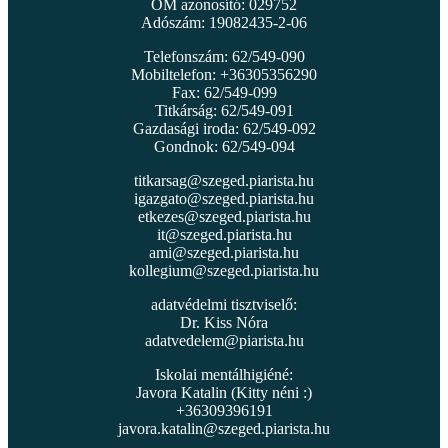
OM azonosító: 029752
Adószám: 19082435-2-06
Telefonszám: 62/549-090
Mobiltelefon: +36305356290
Fax: 62/549-099
Titkárság: 62/549-091
Gazdasági iroda: 62/549-092
Gondnok: 62/549-094
titkarsag@szeged.piarista.hu
igazgato@szeged.piarista.hu
etkezes@szeged.piarista.hu
it@szeged.piarista.hu
ami@szeged.piarista.hu
kollegium@szeged.piarista.hu
adatvédelmi tisztviselő:
Dr. Kiss Nóra
adatvedelem@piarista.hu
Iskolai mentálhigiéné:
Javora Katalin (Kitty néni :)
+36309396191
javora.katalin@szeged.piarista.hu