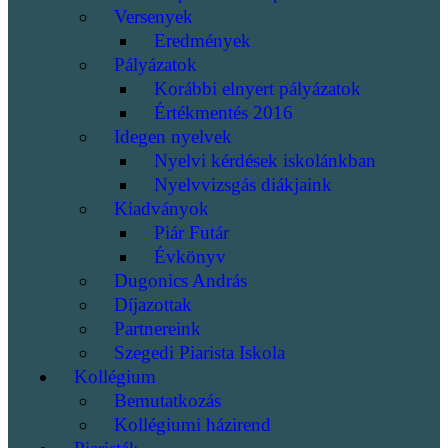
Versenyek
Eredmények
Pályázatok
Korábbi elnyert pályázatok
Értékmentés 2016
Idegen nyelvek
Nyelvi kérdések iskolánkban
Nyelvvizsgás diákjaink
Kiadványok
Piár Futár
Évkönyv
Dugonics András
Díjazottak
Partnereink
Szegedi Piarista Iskola
Kollégium
Bemutatkozás
Kollégiumi házirend