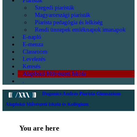
Piaristák
Szegedi piaristák
Magyarországi piaristák
Piarista pedagógia és lelkiség
Rendi ünnepek emléknapok imanapok
E-napló
E-menza
Classroom
Levelezés
Keresés
Alapfokú Művészeti Iskola
.
Dugonics András Piarista Gimnázium
Alapfokú Művészeti Iskola és Kollégium
You are here