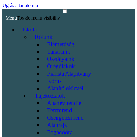
Ugrás a tartalomra
Menü
Toggle menu visibility
Iskola
Rólunk
Elérhetőség
Tanáraink
Osztályaink
Öregdiákok
Piarista Alapítvány
Kórus
Alapító oklevél
Tájékoztatók
A tanév rendje
Teremrend
Csengetési rend
Alaprajz
Fogadóóra