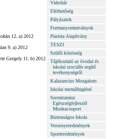
Videótár
Elérhetőség
Pályázatok
Formanyomtatványok
oltán 12. a) 2012
Piarista Alapítvány
TESZI
lan 9. a) 2012
Szülői közösség
ete Gergely 11. b) 2012
Tájékoztató az óvodai és
iskolai szociális segítő
tevékenységről
Kalazancius Mozgalom
Iskolai mentálhigiéné
Szemiramisz
Egészségfejlesztő
Munkacsoport
Biztonságos Iskola
Versenyeredmények
Sporteredmények