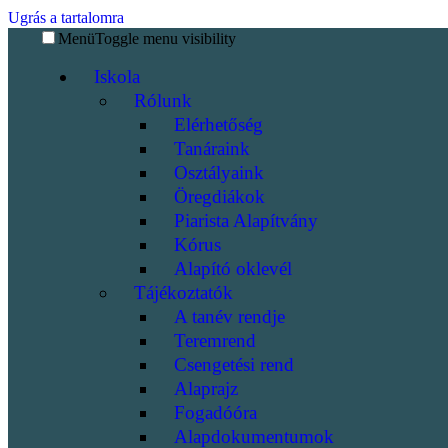
Ugrás a tartalomra
Menü
Toggle menu visibility
Iskola
Rólunk
Elérhetőség
Tanáraink
Osztályaink
Öregdiákok
Piarista Alapítvány
Kórus
Alapító oklevél
Tájékoztatók
A tanév rendje
Teremrend
Csengetési rend
Alaprajz
Fogadóóra
Alapdokumentumok