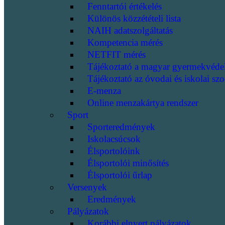
Fenntartói értékelés
Különös közzétételi lista
NAIH adatszolgáltatás
Kompetencia mérés
NETFIT mérés
Tájékoztató a magyar gyermekvéde
Tájékoztató az óvodai és iskolai szo
E-menza
Online menzakártya rendszer
Sport
Sporteredmények
Iskolacsúcsok
Élsportolóink
Élsportolói minősítés
Élsportolói űrlap
Versenyek
Eredmények
Pályázatok
Korábbi elnyert pályázatok