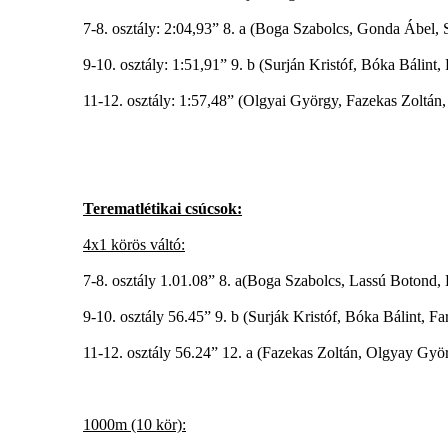
7-8. osztály: 2:04,93” 8. a (Boga Szabolcs, Gonda Ábel
9-10. osztály: 1:51,91” 9. b (Surján Kristóf, Bóka Bálint
11-12. osztály: 1:57,48” (Olgyai György, Fazekas Zoltán
Terematlétikai csúcsok:
4x1 körös váltó:
7-8. osztály 1.01.08” 8. a(Boga Szabolcs, Lassú Boton
9-10. osztály 56.45” 9. b (Surják Kristóf, Bóka Bálint, F
11-12. osztály 56.24” 12. a (Fazekas Zoltán, Olgyay Gyö
1000m (10 kör):