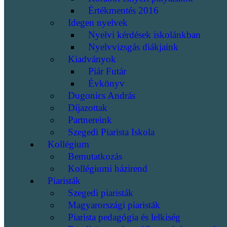
Értékmentés 2016
Idegen nyelvek
Nyelvi kérdések iskolánkban
Nyelvvizsgás diákjaink
Kiadványok
Piár Futár
Évkönyv
Dugonics András
Díjazottak
Partnereink
Szegedi Piarista Iskola
Kollégium
Bemutatkozás
Kollégiumi házirend
Piaristák
Szegedi piaristák
Magyarországi piaristák
Piarista pedagógia és lelkiség