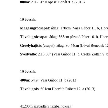
800m
: 2.03.51” Kopasz Donát 9. a (2013)
19 évesek:
Magasugrócsapat:
átlag: 170cm (Vass Gábor 11. b, Horv
Távolugrócsapat
: átlag: 565cm (Szabó Péter 10. b, Horv
Gerelyhajítás
(csapat): átlag: 30.44cm (Lévai Benedek 12
Svédváltó
: 2.13.30” (Vass Gábor 11. b, Cseke Zoltán 9. 
19 évesek:
400m
: 54.9” Vass Gábor 11. b (2013)
Távolugrás
: 601cm Horváth Róbert 12. a (2013)
4x200m szabadtéri házibajnokság: