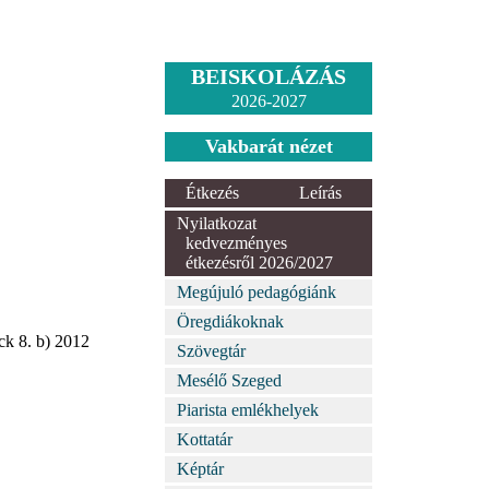
BEISKOLÁZÁS
2026-2027
Vakbarát nézet
Étkezés
Leírás
Nyilatkozat
kedvezményes
étkezésről 2026/2027
Megújuló pedagógiánk
Öregdiákoknak
ck 8. b) 2012
Szövegtár
Mesélő Szeged
Piarista emlékhelyek
Kottatár
Képtár