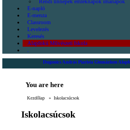
Rendi ünnepek emléknapok imanapok
E-napló
E-menza
Classroom
Levelezés
Keresés
Alapfokú Művészeti Iskola
.
Dugonics András Piarista Gimnázium Alapfo
You are here
Kezdőlap
»
Iskolacsúcsok
Iskolacsúcsok