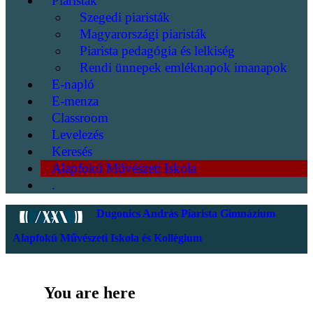
Piaristák
Szegedi piaristák
Magyarországi piaristák
Piarista pedagógia és lelkiség
Rendi ünnepek emléknapok imanapok
E-napló
E-menza
Classroom
Levelezés
Keresés
Alapfokú Művészeti Iskola
.
Dugonics András Piarista Gimnázium
Alapfokú Művészeti Iskola és Kollégium
You are here