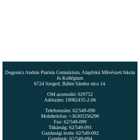
Dugonics András Piarista Gimnázium, Alapfokú Művészeti Iskola
és Kollégium
6724 Szeged, Bálint Sándor utca 14.
OM azonosító: 029752
Adószám: 19082435-2-06
Telefonszám: 62/549-090
Mobiltelefon: +36305356290
Fax: 62/549-099
Titkárság: 62/549-091
Gazdasági iroda: 62/549-092
Gondnok: 62/549-094