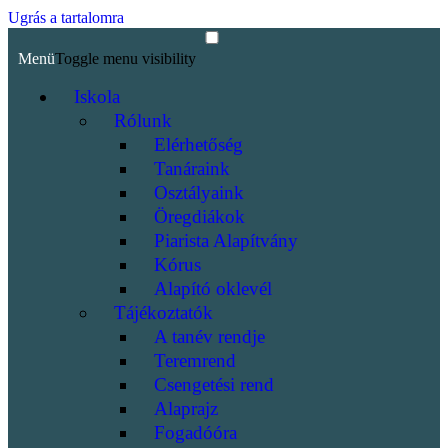
Ugrás a tartalomra
Menü
Toggle menu visibility
Iskola
Rólunk
Elérhetőség
Tanáraink
Osztályaink
Öregdiákok
Piarista Alapítvány
Kórus
Alapító oklevél
Tájékoztatók
A tanév rendje
Teremrend
Csengetési rend
Alaprajz
Fogadóóra