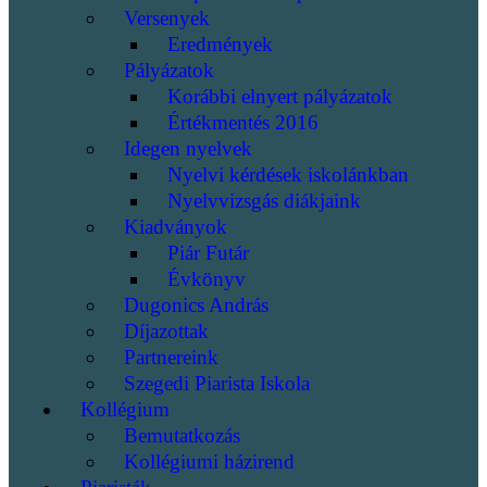
Versenyek
Eredmények
Pályázatok
Korábbi elnyert pályázatok
Értékmentés 2016
Idegen nyelvek
Nyelvi kérdések iskolánkban
Nyelvvizsgás diákjaink
Kiadványok
Piár Futár
Évkönyv
Dugonics András
Díjazottak
Partnereink
Szegedi Piarista Iskola
Kollégium
Bemutatkozás
Kollégiumi házirend