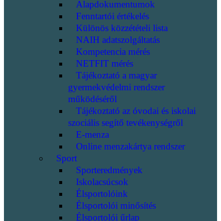
Alapdokumentumok
Fenntartói értékelés
Különös közzétételi lista
NAIH adatszolgáltatás
Kompetencia mérés
NETFIT mérés
Tájékoztató a magyar
gyermekvédelmi rendszer
működéséről
Tájékoztató az óvodai és iskolai
szociális segítő tevékenységről
E-menza
Online menzakártya rendszer
Sport
Sporteredmények
Iskolacsúcsok
Élsportolóink
Élsportolói minősítés
Élsportolói űrlap