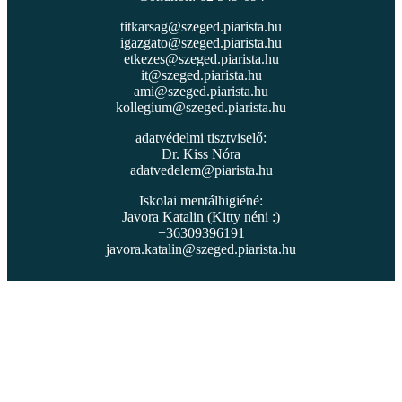
titkarsag@szeged.piarista.hu
igazgato@szeged.piarista.hu
etkezes@szeged.piarista.hu
it@szeged.piarista.hu
ami@szeged.piarista.hu
kollegium@szeged.piarista.hu
adatvédelmi tisztviselő:
Dr. Kiss Nóra
adatvedelem@piarista.hu
Iskolai mentálhigiéné:
Javora Katalin (Kitty néni :)
+36309396191
javora.katalin@szeged.piarista.hu