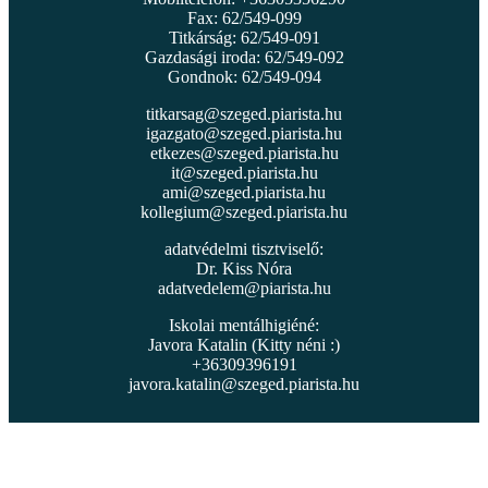
Fax: 62/549-099
Titkárság: 62/549-091
Gazdasági iroda: 62/549-092
Gondnok: 62/549-094
titkarsag@szeged.piarista.hu
igazgato@szeged.piarista.hu
etkezes@szeged.piarista.hu
it@szeged.piarista.hu
ami@szeged.piarista.hu
kollegium@szeged.piarista.hu
adatvédelmi tisztviselő:
Dr. Kiss Nóra
adatvedelem@piarista.hu
Iskolai mentálhigiéné:
Javora Katalin (Kitty néni :)
+36309396191
javora.katalin@szeged.piarista.hu