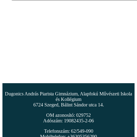
Dugonics András Piarista Gimnázium, Alapfokú Művészeti Iskola
és Kollégium
6724 Szeged, Bálint Sándor utca 14.
OM azonosító: 029752
Adószám: 19082435-2-06
Telefonszám: 62/549-090
Mobiltelefon: +36305356290