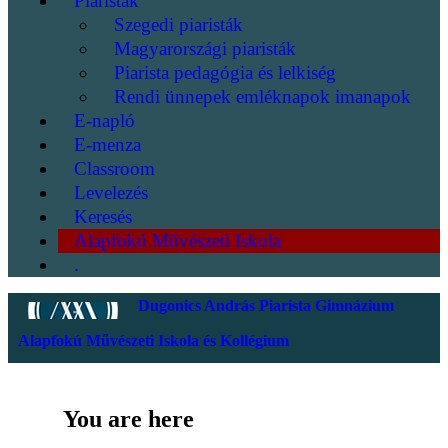
Piaristák
Szegedi piaristák
Magyarországi piaristák
Piarista pedagógia és lelkiség
Rendi ünnepek emléknapok imanapok
E-napló
E-menza
Classroom
Levelezés
Keresés
Alapfokú Művészeti Iskola
.
Dugonics András Piarista Gimnázium
Alapfokú Művészeti Iskola és Kollégium
You are here