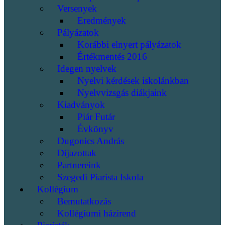
Versenyek
Eredmények
Pályázatok
Korábbi elnyert pályázatok
Értékmentés 2016
Idegen nyelvek
Nyelvi kérdések iskolánkban
Nyelvvizsgás diákjaink
Kiadványok
Piár Futár
Évkönyv
Dugonics András
Díjazottak
Partnereink
Szegedi Piarista Iskola
Kollégium
Bemutatkozás
Kollégiumi házirend