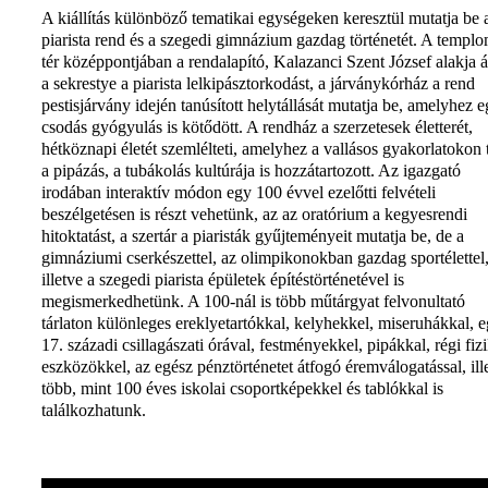
A kiállítás különböző tematikai egységeken keresztül mutatja be 
piarista rend és a szegedi gimnázium gazdag történetét. A templ
tér középpontjában a rendalapító, Kalazanci Szent József alakja ál
a sekrestye a piarista lelkipásztorkodást, a járványkórház a rend
pestisjárvány idején tanúsított helytállását mutatja be, amelyhez 
csodás gyógyulás is kötődött. A rendház a szerzetesek életterét,
hétköznapi életét szemlélteti, amelyhez a vallásos gyakorlatokon 
a pipázás, a tubákolás kultúrája is hozzátartozott. Az igazgató
irodában interaktív módon egy 100 évvel ezelőtti felvételi
beszélgetésen is részt vehetünk, az az oratórium a kegyesrendi
hitoktatást, a szertár a piaristák gyűjteményeit mutatja be, de a
gimnáziumi cserkészettel, az olimpikonokban gazdag sportélettel
illetve a szegedi piarista épületek építéstörténetével is
megismerkedhetünk. A 100-nál is több műtárgyat felvonultató
tárlaton különleges ereklyetartókkal, kelyhekkel, miseruhákkal, 
17. századi csillagászati órával, festményekkel, pipákkal, régi fizi
eszközökkel, az egész pénztörténetet átfogó éremválogatással, ill
több, mint 100 éves iskolai csoportképekkel és tablókkal is
találkozhatunk.