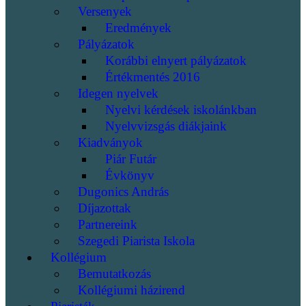
Versenyek
Eredmények
Pályázatok
Korábbi elnyert pályázatok
Értékmentés 2016
Idegen nyelvek
Nyelvi kérdések iskolánkban
Nyelvvizsgás diákjaink
Kiadványok
Piár Futár
Évkönyv
Dugonics András
Díjazottak
Partnereink
Szegedi Piarista Iskola
Kollégium
Bemutatkozás
Kollégiumi házirend