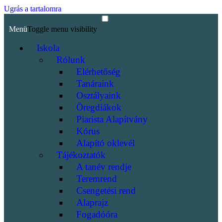
Ugrás a tartalomra
Menü
Toggle menu visibility
Iskola
Rólunk
Elérhetőség
Tanáraink
Osztályaink
Öregdiákok
Piarista Alapítvány
Kórus
Alapító oklevél
Tájékoztatók
A tanév rendje
Teremrend
Csengetési rend
Alaprajz
Fogadóóra