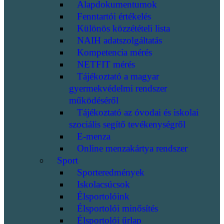
Alapdokumentumok
Fenntartói értékelés
Különös közzétételi lista
NAIH adatszolgáltatás
Kompetencia mérés
NETFIT mérés
Tájékoztató a magyar
gyermekvédelmi rendszer
működéséről
Tájékoztató az óvodai és iskolai
szociális segítő tevékenységről
E-menza
Online menzakártya rendszer
Sport
Sporteredmények
Iskolacsúcsok
Élsportolóink
Élsportolói minősítés
Élsportolói űrlap