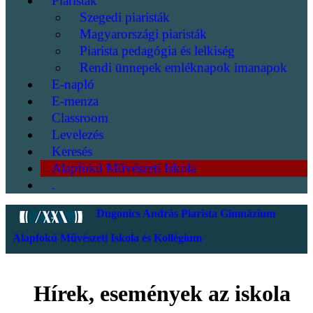
Piaristák
Szegedi piaristák
Magyarországi piaristák
Piarista pedagógia és lelkiség
Rendi ünnepek emléknapok imanapok
E-napló
E-menza
Classroom
Levelezés
Keresés
Alapfokú Művészeti Iskola
.
Dugonics András Piarista Gimnázium
Alapfokú Művészeti Iskola és Kollégium
Hírek, események az iskola