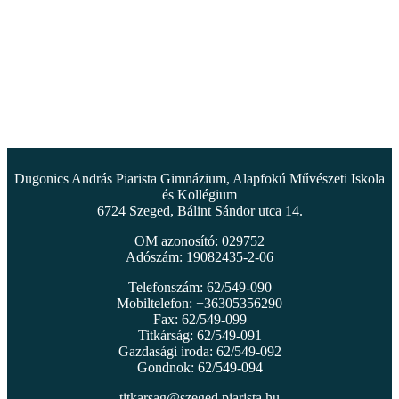
Dugonics András Piarista Gimnázium, Alapfokú Művészeti Iskola
és Kollégium
6724 Szeged, Bálint Sándor utca 14.
OM azonosító: 029752
Adószám: 19082435-2-06
Telefonszám: 62/549-090
Mobiltelefon: +36305356290
Fax: 62/549-099
Titkárság: 62/549-091
Gazdasági iroda: 62/549-092
Gondnok: 62/549-094
titkarsag@szeged.piarista.hu