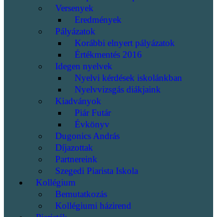
Versenyek
Eredmények
Pályázatok
Korábbi elnyert pályázatok
Értékmentés 2016
Idegen nyelvek
Nyelvi kérdések iskolánkban
Nyelvvizsgás diákjaink
Kiadványok
Piár Futár
Évkönyv
Dugonics András
Díjazottak
Partnereink
Szegedi Piarista Iskola
Kollégium
Bemutatkozás
Kollégiumi házirend