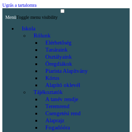
Ugrás a tartalomra
Menü
Toggle menu visibility
Iskola
Rólunk
Elérhetőség
Tanáraink
Osztályaink
Öregdiákok
Piarista Alapítvány
Kórus
Alapító oklevél
Tájékoztatók
A tanév rendje
Teremrend
Csengetési rend
Alaprajz
Fogadóóra