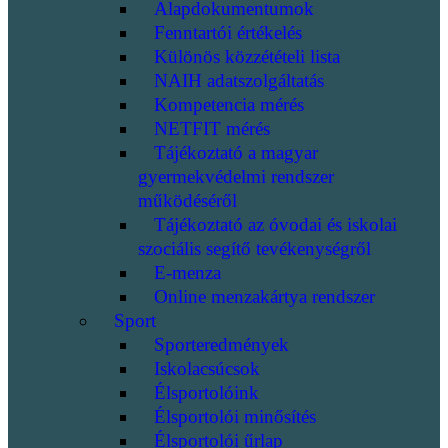
Alapdokumentumok
Fenntartói értékelés
Különös közzétételi lista
NAIH adatszolgáltatás
Kompetencia mérés
NETFIT mérés
Tájékoztató a magyar
gyermekvédelmi rendszer
működéséről
Tájékoztató az óvodai és iskolai
szociális segítő tevékenységről
E-menza
Online menzakártya rendszer
Sport
Sporteredmények
Iskolacsúcsok
Élsportolóink
Élsportolói minősítés
Élsportolói űrlap