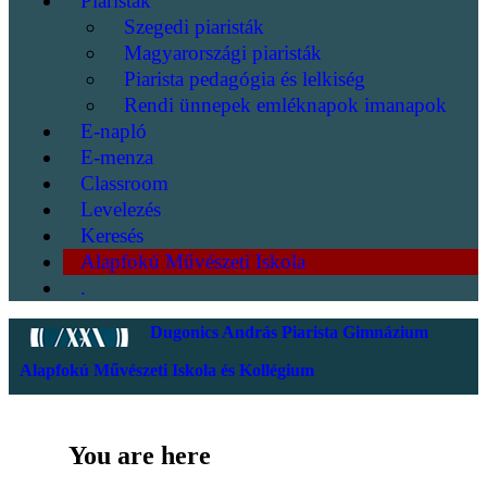
Piaristák
Szegedi piaristák
Magyarországi piaristák
Piarista pedagógia és lelkiség
Rendi ünnepek emléknapok imanapok
E-napló
E-menza
Classroom
Levelezés
Keresés
Alapfokú Művészeti Iskola
.
Dugonics András Piarista Gimnázium
Alapfokú Művészeti Iskola és Kollégium
You are here