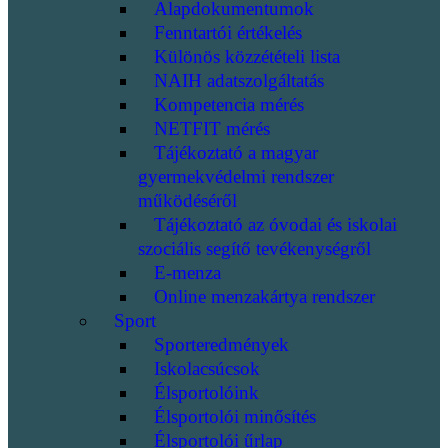
Alapdokumentumok
Fenntartói értékelés
Különös közzétételi lista
NAIH adatszolgáltatás
Kompetencia mérés
NETFIT mérés
Tájékoztató a magyar
gyermekvédelmi rendszer
működéséről
Tájékoztató az óvodai és iskolai
szociális segítő tevékenységről
E-menza
Online menzakártya rendszer
Sport
Sporteredmények
Iskolacsúcsok
Élsportolóink
Élsportolói minősítés
Élsportolói űrlap