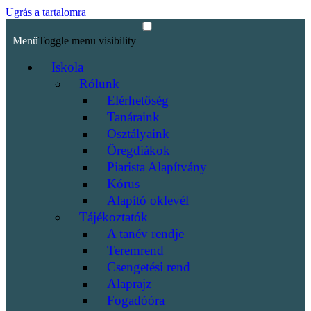
Ugrás a tartalomra
Menü
Toggle menu visibility
Iskola
Rólunk
Elérhetőség
Tanáraink
Osztályaink
Öregdiákok
Piarista Alapítvány
Kórus
Alapító oklevél
Tájékoztatók
A tanév rendje
Teremrend
Csengetési rend
Alaprajz
Fogadóóra