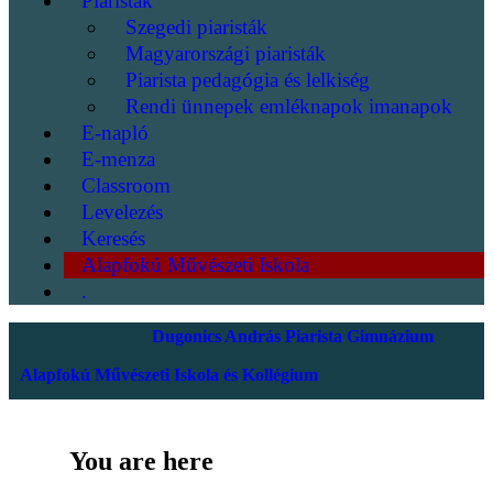
Piaristák
Szegedi piaristák
Magyarországi piaristák
Piarista pedagógia és lelkiség
Rendi ünnepek emléknapok imanapok
E-napló
E-menza
Classroom
Levelezés
Keresés
Alapfokú Művészeti Iskola
.
Dugonics András Piarista Gimnázium
Alapfokú Művészeti Iskola és Kollégium
You are here