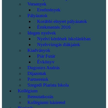
Versenyek
Eredmények
Pályázatok
Korábbi elnyert pályázatok
Értékmentés 2016
Idegen nyelvek
Nyelvi kérdések iskolánkban
Nyelvvizsgás diákjaink
Kiadványok
Piár Futár
Évkönyv
Dugonics András
Díjazottak
Partnereink
Szegedi Piarista Iskola
Kollégium
Bemutatkozás
Kollégiumi házirend