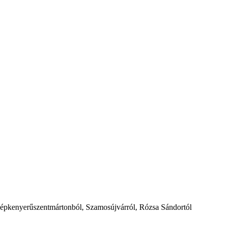
épkenyerűszentmártonból, Szamosújvárról, Rózsa Sándortól