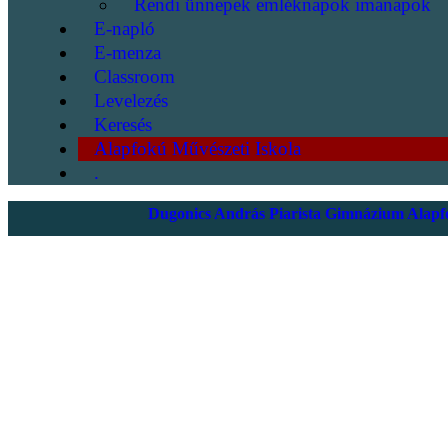
Rendi ünnepek emléknapok imanapok
E-napló
E-menza
Classroom
Levelezés
Keresés
Alapfokú Művészeti Iskola
.
Dugonics András Piarista Gimnázium Alapfo