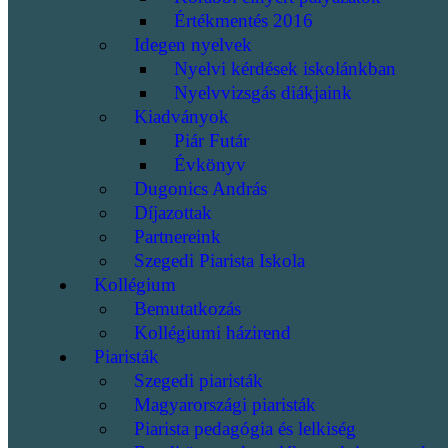
Értékmentés 2016
Idegen nyelvek
Nyelvi kérdések iskolánkban
Nyelvvizsgás diákjaink
Kiadványok
Piár Futár
Évkönyv
Dugonics András
Díjazottak
Partnereink
Szegedi Piarista Iskola
Kollégium
Bemutatkozás
Kollégiumi házirend
Piaristák
Szegedi piaristák
Magyarországi piaristák
Piarista pedagógia és lelkiség