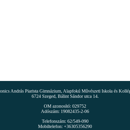
nics András Piarista Gimnázium, Alapfokú Művészeti Iskola és Koll
6724 Szeged, Bálint Sándor utca 14.
OM azonosító: 029752
Adószám: 19082435-2-06
Telefonszám: 62/549-090
Mobiltelefon: +36305356290