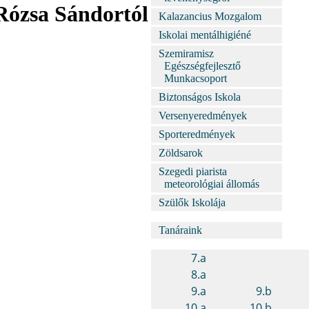
Rózsa Sándortól
Kalazancius Mozgalom
Iskolai mentálhigiéné
Szemiramisz
Egészségfejlesztő
Munkacsoport
Biztonságos Iskola
Versenyeredmények
Sporteredmények
Zöldsarok
Szegedi piarista
meteorológiai állomás
Szülők Iskolája
Tanáraink