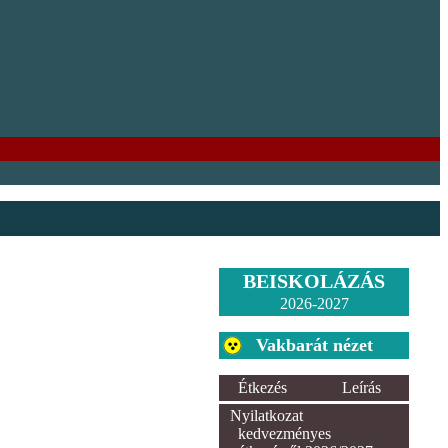
BEISKOLÁZÁS
2026-2027
Vakbarát nézet
Étkezés
Leírás
Nyilatkozat
kedvezményes