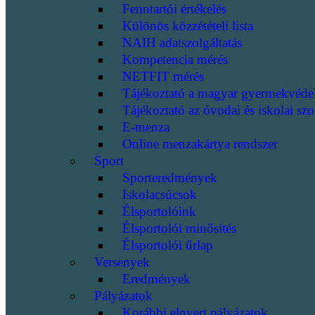
Fenntartói értékelés
Különös közzétételi lista
NAIH adatszolgáltatás
Kompetencia mérés
NETFIT mérés
Tájékoztató a magyar gyermekvéde
Tájékoztató az óvodai és iskolai szo
E-menza
Online menzakártya rendszer
Sport
Sporteredmények
Iskolacsúcsok
Élsportolóink
Élsportolói minősítés
Élsportolói űrlap
Versenyek
Eredmények
Pályázatok
Korábbi elnyert pályázatok