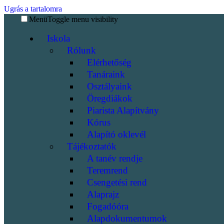
Ugrás a tartalomra
Menü
Toggle menu visibility
Iskola
Rólunk
Elérhetőség
Tanáraink
Osztályaink
Öregdiákok
Piarista Alapítvány
Kórus
Alapító oklevél
Tájékoztatók
A tanév rendje
Teremrend
Csengetési rend
Alaprajz
Fogadóóra
Alapdokumentumok