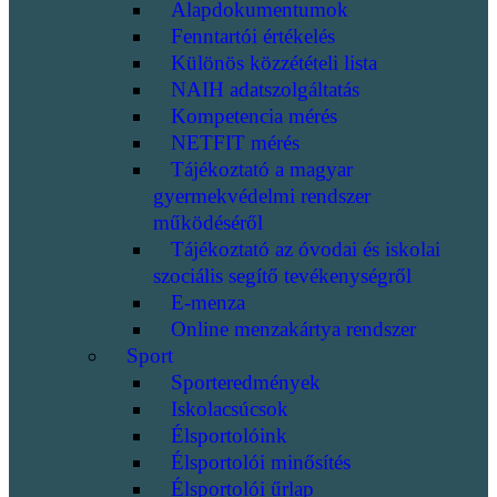
Alapdokumentumok
Fenntartói értékelés
Különös közzétételi lista
NAIH adatszolgáltatás
Kompetencia mérés
NETFIT mérés
Tájékoztató a magyar
gyermekvédelmi rendszer
működéséről
Tájékoztató az óvodai és iskolai
szociális segítő tevékenységről
E-menza
Online menzakártya rendszer
Sport
Sporteredmények
Iskolacsúcsok
Élsportolóink
Élsportolói minősítés
Élsportolói űrlap