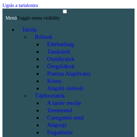
Ugrás a tartalomra
Menü
Toggle menu visibility
Iskola
Rólunk
Elérhetőség
Tanáraink
Osztályaink
Öregdiákok
Piarista Alapítvány
Kórus
Alapító oklevél
Tájékoztatók
A tanév rendje
Teremrend
Csengetési rend
Alaprajz
Fogadóóra