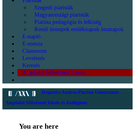
Piaristák
Szegedi piaristák
Magyarországi piaristák
Piarista pedagógia és lelkiség
Rendi ünnepek emléknapok imanapok
E-napló
E-menza
Classroom
Levelezés
Keresés
Alapfokú Művészeti Iskola
.
Dugonics András Piarista Gimnázium
Alapfokú Művészeti Iskola és Kollégium
You are here