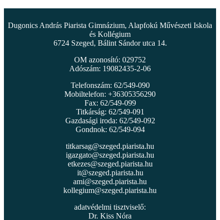
Dugonics András Piarista Gimnázium, Alapfokú Művészeti Iskola
és Kollégium
6724 Szeged, Bálint Sándor utca 14.
OM azonosító: 029752
Adószám: 19082435-2-06
Telefonszám: 62/549-090
Mobiltelefon: +36305356290
Fax: 62/549-099
Titkárság: 62/549-091
Gazdasági iroda: 62/549-092
Gondnok: 62/549-094
titkarsag@szeged.piarista.hu
igazgato@szeged.piarista.hu
etkezes@szeged.piarista.hu
it@szeged.piarista.hu
ami@szeged.piarista.hu
kollegium@szeged.piarista.hu
adatvédelmi tisztviselő:
Dr. Kiss Nóra