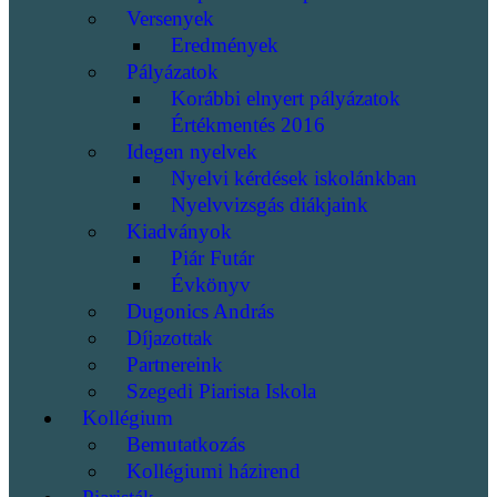
Versenyek
Eredmények
Pályázatok
Korábbi elnyert pályázatok
Értékmentés 2016
Idegen nyelvek
Nyelvi kérdések iskolánkban
Nyelvvizsgás diákjaink
Kiadványok
Piár Futár
Évkönyv
Dugonics András
Díjazottak
Partnereink
Szegedi Piarista Iskola
Kollégium
Bemutatkozás
Kollégiumi házirend