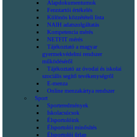
Alapdokumentumok
Fenntartói értékelés
Különös közzétételi lista
NAIH adatszolgáltatás
Kompetencia mérés
NETFIT mérés
Tájékoztató a magyar
gyermekvédelmi rendszer
működéséről
Tájékoztató az óvodai és iskolai
szociális segítő tevékenységről
E-menza
Online menzakártya rendszer
Sport
Sporteredmények
Iskolacsúcsok
Élsportolóink
Élsportolói minősítés
Élsportolói űrlap