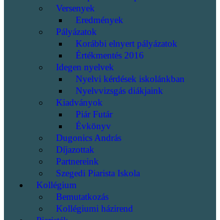
Versenyek
Eredmények
Pályázatok
Korábbi elnyert pályázatok
Értékmentés 2016
Idegen nyelvek
Nyelvi kérdések iskolánkban
Nyelvvizsgás diákjaink
Kiadványok
Piár Futár
Évkönyv
Dugonics András
Díjazottak
Partnereink
Szegedi Piarista Iskola
Kollégium
Bemutatkozás
Kollégiumi házirend