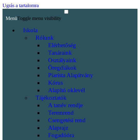
Ugrás a tartalomra
Menü
Toggle menu visibility
Iskola
Rólunk
Elérhetőség
Tanáraink
Osztályaink
Öregdiákok
Piarista Alapítvány
Kórus
Alapító oklevél
Tájékoztatók
A tanév rendje
Teremrend
Csengetési rend
Alaprajz
Fogadóóra