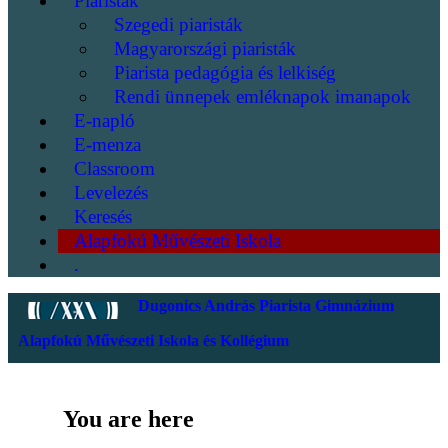
Piaristák
Szegedi piaristák
Magyarországi piaristák
Piarista pedagógia és lelkiség
Rendi ünnepek emléknapok imanapok
E-napló
E-menza
Classroom
Levelezés
Keresés
Alapfokú Művészeti Iskola
.
Dugonics András Piarista Gimnázium
Alapfokú Művészeti Iskola és Kollégium
You are here