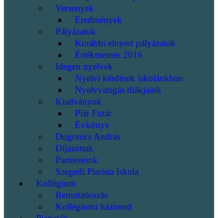
Versenyek
Eredmények
Pályázatok
Korábbi elnyert pályázatok
Értékmentés 2016
Idegen nyelvek
Nyelvi kérdések iskolánkban
Nyelvvizsgás diákjaink
Kiadványok
Piár Futár
Évkönyv
Dugonics András
Díjazottak
Partnereink
Szegedi Piarista Iskola
Kollégium
Bemutatkozás
Kollégiumi házirend