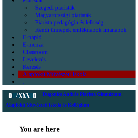
Piaristák
Szegedi piaristák
Magyarországi piaristák
Piarista pedagógia és lelkiség
Rendi ünnepek emléknapok imanapok
E-napló
E-menza
Classroom
Levelezés
Keresés
Alapfokú Művészeti Iskola
.
Dugonics András Piarista Gimnázium
Alapfokú Művészeti Iskola és Kollégium
You are here