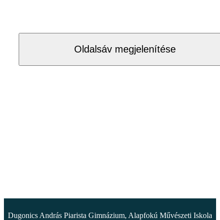
Oldalsáv megjelenítése
Dugonics András Piarista Gimnázium, Alapfokú Művészeti Iskola