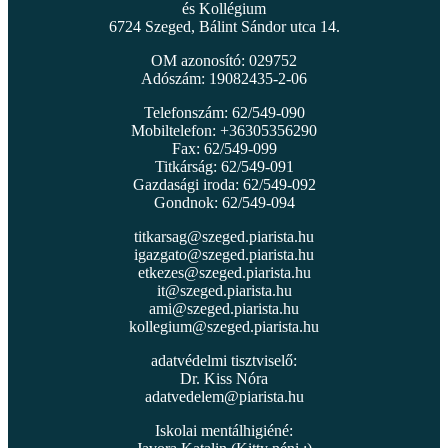
és Kollégium
6724 Szeged, Bálint Sándor utca 14.
OM azonosító: 029752
Adószám: 19082435-2-06
Telefonszám: 62/549-090
Mobiltelefon: +36305356290
Fax: 62/549-099
Titkárság: 62/549-091
Gazdasági iroda: 62/549-092
Gondnok: 62/549-094
titkarsag@szeged.piarista.hu
igazgato@szeged.piarista.hu
etkezes@szeged.piarista.hu
it@szeged.piarista.hu
ami@szeged.piarista.hu
kollegium@szeged.piarista.hu
adatvédelmi tisztviselő:
Dr. Kiss Nóra
adatvedelem@piarista.hu
Iskolai mentálhigiéné: