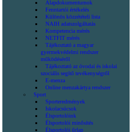
Alapdokumentumok
Fenntartói értékelés
Különös közzétételi lista
NAIH adatszolgáltatás
Kompetencia mérés
NETFIT mérés
Tájékoztató a magyar
gyermekvédelmi rendszer
működéséről
Tájékoztató az óvodai és iskolai
szociális segítő tevékenységről
E-menza
Online menzakártya rendszer
Sport
Sporteredmények
Iskolacsúcsok
Élsportolóink
Élsportolói minősítés
Élsportolói űrlap