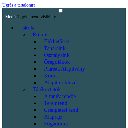
Ugrás a tartalomra
Menü
Toggle menu visibility
Iskola
Rólunk
Elérhetőség
Tanáraink
Osztályaink
Öregdiákok
Piarista Alapítvány
Kórus
Alapító oklevél
Tájékoztatók
A tanév rendje
Teremrend
Csengetési rend
Alaprajz
Fogadóóra