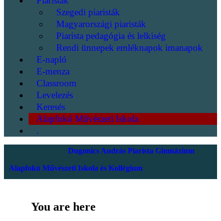
Piaristák
Szegedi piaristák
Magyarországi piaristák
Piarista pedagógia és lelkiség
Rendi ünnepek emléknapok imanapok
E-napló
E-menza
Classroom
Levelezés
Keresés
Alapfokú Művészeti Iskola
.
Dugonics András Piarista Gimnázium
Alapfokú Művészeti Iskola és Kollégium
You are here