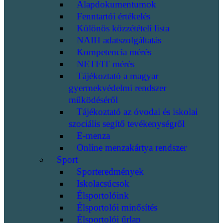
Alapdokumentumok
Fenntartói értékelés
Különös közzétételi lista
NAIH adatszolgáltatás
Kompetencia mérés
NETFIT mérés
Tájékoztató a magyar
gyermekvédelmi rendszer
működéséről
Tájékoztató az óvodai és iskolai
szociális segítő tevékenységről
E-menza
Online menzakártya rendszer
Sport
Sporteredmények
Iskolacsúcsok
Élsportolóink
Élsportolói minősítés
Élsportolói űrlap