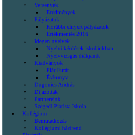
Versenyek
Eredmények
Pályázatok
Korábbi elnyert pályázatok
Értékmentés 2016
Idegen nyelvek
Nyelvi kérdések iskolánkban
Nyelvvizsgás diákjaink
Kiadványok
Piár Futár
Évkönyv
Dugonics András
Díjazottak
Partnereink
Szegedi Piarista Iskola
Kollégium
Bemutatkozás
Kollégiumi házirend