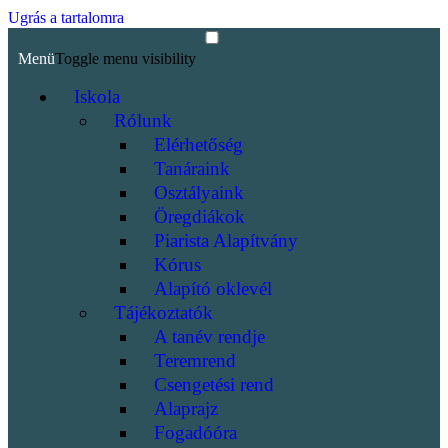
Ugrás a tartalomra
Menü
Toggle menu visibility
Iskola
Rólunk
Elérhetőség
Tanáraink
Osztályaink
Öregdiákok
Piarista Alapítvány
Kórus
Alapító oklevél
Tájékoztatók
A tanév rendje
Teremrend
Csengetési rend
Alaprajz
Fogadóóra