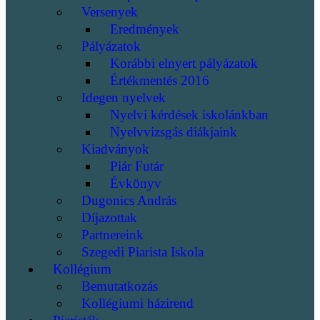
Versenyek
Eredmények
Pályázatok
Korábbi elnyert pályázatok
Értékmentés 2016
Idegen nyelvek
Nyelvi kérdések iskolánkban
Nyelvvizsgás diákjaink
Kiadványok
Piár Futár
Évkönyv
Dugonics András
Díjazottak
Partnereink
Szegedi Piarista Iskola
Kollégium
Bemutatkozás
Kollégiumi házirend