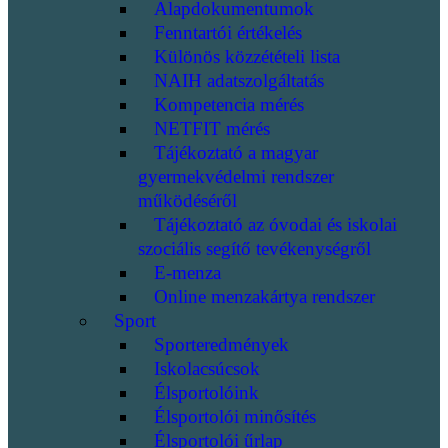
Alapdokumentumok
Fenntartói értékelés
Különös közzétételi lista
NAIH adatszolgáltatás
Kompetencia mérés
NETFIT mérés
Tájékoztató a magyar
gyermekvédelmi rendszer
működéséről
Tájékoztató az óvodai és iskolai
szociális segítő tevékenységről
E-menza
Online menzakártya rendszer
Sport
Sporteredmények
Iskolacsúcsok
Élsportolóink
Élsportolói minősítés
Élsportolói űrlap