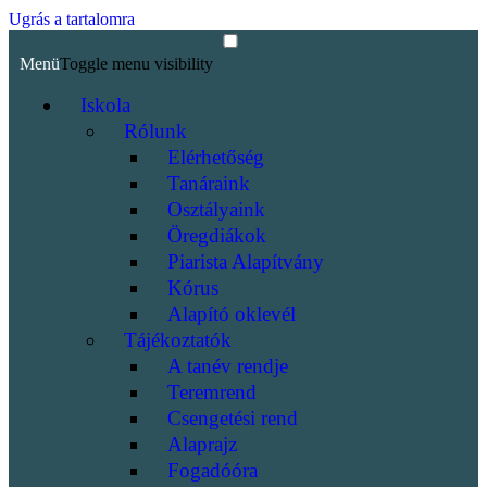
Ugrás a tartalomra
Menü
Toggle menu visibility
Iskola
Rólunk
Elérhetőség
Tanáraink
Osztályaink
Öregdiákok
Piarista Alapítvány
Kórus
Alapító oklevél
Tájékoztatók
A tanév rendje
Teremrend
Csengetési rend
Alaprajz
Fogadóóra