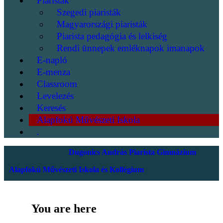
Piaristák
Szegedi piaristák
Magyarországi piaristák
Piarista pedagógia és lelkiség
Rendi ünnepek emléknapok imanapok
E-napló
E-menza
Classroom
Levelezés
Keresés
Alapfokú Művészeti Iskola
.
Dugonics András Piarista Gimnázium
Alapfokú Művészeti Iskola és Kollégium
You are here