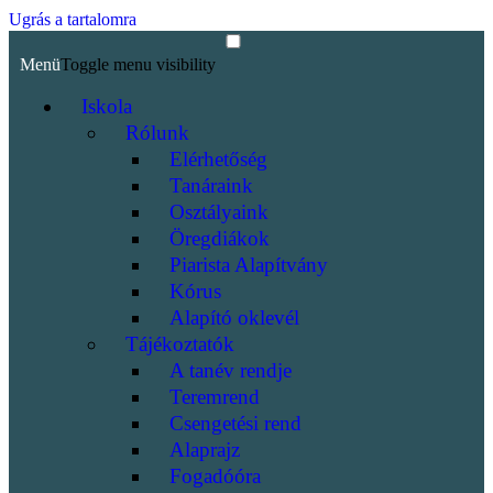
Ugrás a tartalomra
Menü
Toggle menu visibility
Iskola
Rólunk
Elérhetőség
Tanáraink
Osztályaink
Öregdiákok
Piarista Alapítvány
Kórus
Alapító oklevél
Tájékoztatók
A tanév rendje
Teremrend
Csengetési rend
Alaprajz
Fogadóóra