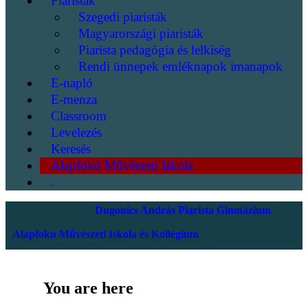
Piaristák
Szegedi piaristák
Magyarországi piaristák
Piarista pedagógia és lelkiség
Rendi ünnepek emléknapok imanapok
E-napló
E-menza
Classroom
Levelezés
Keresés
Alapfokú Művészeti Iskola
.
Dugonics András Piarista Gimnázium
Alapfokú Művészeti Iskola és Kollégium
You are here