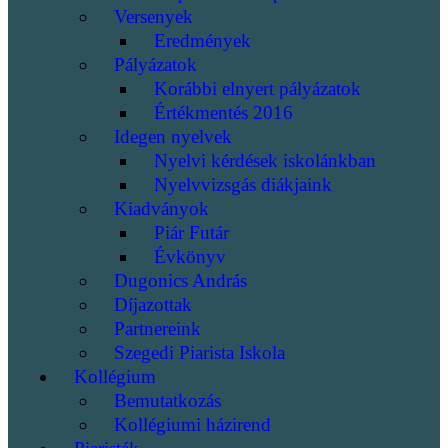
Versenyek
Eredmények
Pályázatok
Korábbi elnyert pályázatok
Értékmentés 2016
Idegen nyelvek
Nyelvi kérdések iskolánkban
Nyelvvizsgás diákjaink
Kiadványok
Piár Futár
Évkönyv
Dugonics András
Díjazottak
Partnereink
Szegedi Piarista Iskola
Kollégium
Bemutatkozás
Kollégiumi házirend