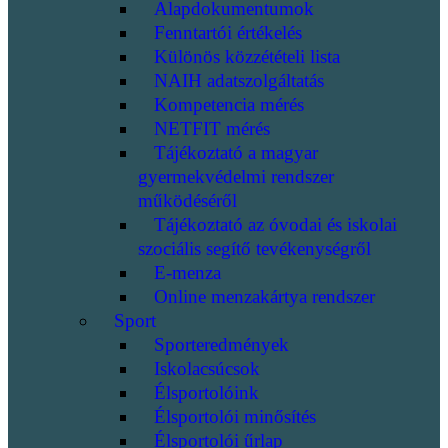
Alapdokumentumok
Fenntartói értékelés
Különös közzétételi lista
NAIH adatszolgáltatás
Kompetencia mérés
NETFIT mérés
Tájékoztató a magyar
gyermekvédelmi rendszer
működéséről
Tájékoztató az óvodai és iskolai
szociális segítő tevékenységről
E-menza
Online menzakártya rendszer
Sport
Sporteredmények
Iskolacsúcsok
Élsportolóink
Élsportolói minősítés
Élsportolói űrlap