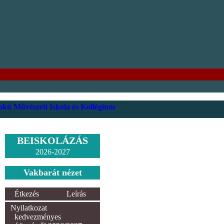
kú Művészeti Iskola és Kollégium
BEISKOLÁZÁS
2026-2027
Vakbarát nézet
Étkezés
Leírás
Nyilatkozat
kedvezményes