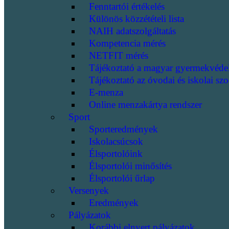
Fenntartói értékelés
Különös közzétételi lista
NAIH adatszolgáltatás
Kompetencia mérés
NETFIT mérés
Tájékoztató a magyar gyermekvéde
Tájékoztató az óvodai és iskolai szo
E-menza
Online menzakártya rendszer
Sport
Sporteredmények
Iskolacsúcsok
Élsportolóink
Élsportolói minősítés
Élsportolói űrlap
Versenyek
Eredmények
Pályázatok
Korábbi elnyert pályázatok