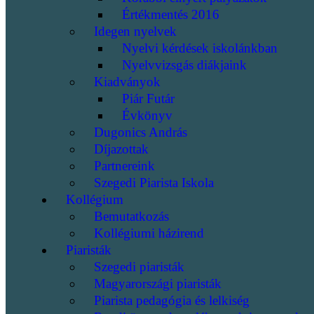
Értékmentés 2016
Idegen nyelvek
Nyelvi kérdések iskolánkban
Nyelvvizsgás diákjaink
Kiadványok
Piár Futár
Évkönyv
Dugonics András
Díjazottak
Partnereink
Szegedi Piarista Iskola
Kollégium
Bemutatkozás
Kollégiumi házirend
Piaristák
Szegedi piaristák
Magyarországi piaristák
Piarista pedagógia és lelkiség