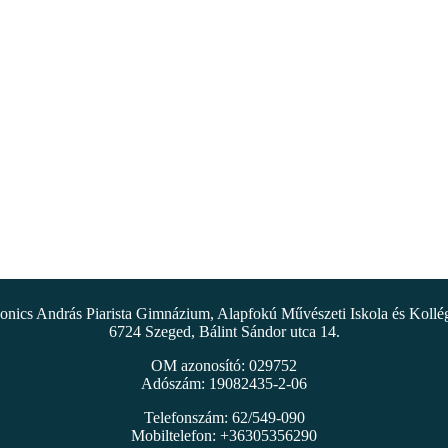
nics András Piarista Gimnázium, Alapfokú Művészeti Iskola és Koll
6724 Szeged, Bálint Sándor utca 14.
OM azonosító: 029752
Adószám: 19082435-2-06
Telefonszám: 62/549-090
Mobiltelefon: +36305356290