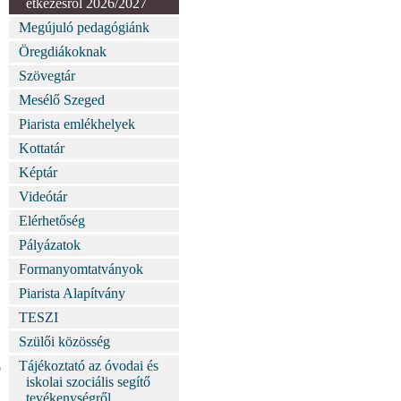
étkezésről 2026/2027
Megújuló pedagógiánk
Öregdiákoknak
Szövegtár
Mesélő Szeged
Piarista emlékhelyek
Kottatár
Képtár
Videótár
Elérhetőség
Pályázatok
Formanyomtatványok
Piarista Alapítvány
TESZI
Szülői közösség
Tájékoztató az óvodai és
p
iskolai szociális segítő
tevékenységről