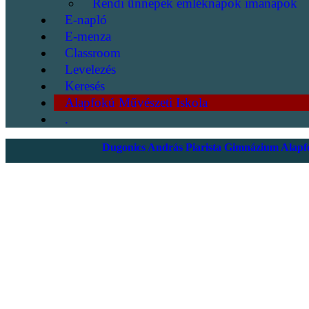
Rendi ünnepek emléknapok imanapok
E-napló
E-menza
Classroom
Levelezés
Keresés
Alapfokú Művészeti Iskola
.
Dugonics András Piarista Gimnázium Alapfo