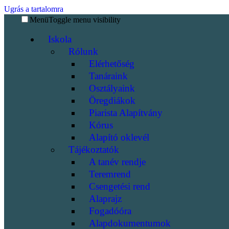
Ugrás a tartalomra
Menü
Toggle menu visibility
Iskola
Rólunk
Elérhetőség
Tanáraink
Osztályaink
Öregdiákok
Piarista Alapítvány
Kórus
Alapító oklevél
Tájékoztatók
A tanév rendje
Teremrend
Csengetési rend
Alaprajz
Fogadóóra
Alapdokumentumok