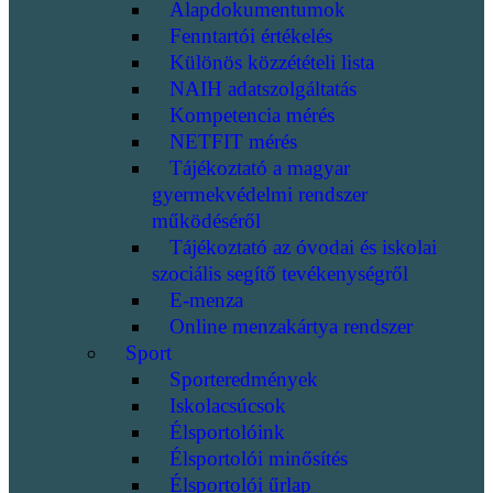
Alapdokumentumok
Fenntartói értékelés
Különös közzétételi lista
NAIH adatszolgáltatás
Kompetencia mérés
NETFIT mérés
Tájékoztató a magyar
gyermekvédelmi rendszer
működéséről
Tájékoztató az óvodai és iskolai
szociális segítő tevékenységről
E-menza
Online menzakártya rendszer
Sport
Sporteredmények
Iskolacsúcsok
Élsportolóink
Élsportolói minősítés
Élsportolói űrlap