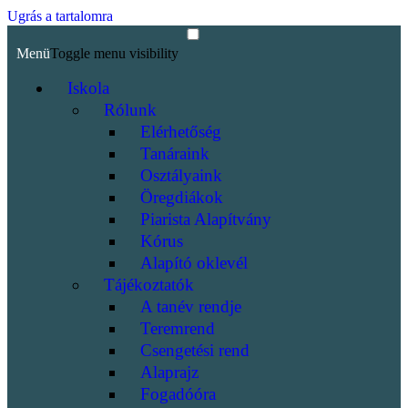
Ugrás a tartalomra
Menü
Toggle menu visibility
Iskola
Rólunk
Elérhetőség
Tanáraink
Osztályaink
Öregdiákok
Piarista Alapítvány
Kórus
Alapító oklevél
Tájékoztatók
A tanév rendje
Teremrend
Csengetési rend
Alaprajz
Fogadóóra