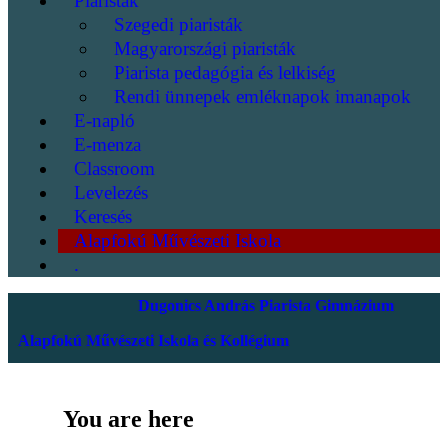
Piaristák
Szegedi piaristák
Magyarországi piaristák
Piarista pedagógia és lelkiség
Rendi ünnepek emléknapok imanapok
E-napló
E-menza
Classroom
Levelezés
Keresés
Alapfokú Művészeti Iskola
.
Dugonics András Piarista Gimnázium
Alapfokú Művészeti Iskola és Kollégium
You are here