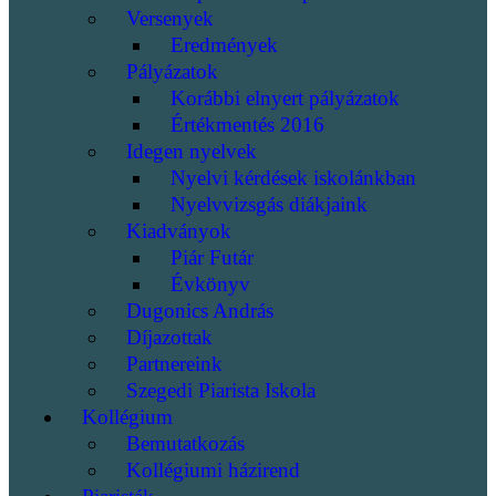
Versenyek
Eredmények
Pályázatok
Korábbi elnyert pályázatok
Értékmentés 2016
Idegen nyelvek
Nyelvi kérdések iskolánkban
Nyelvvizsgás diákjaink
Kiadványok
Piár Futár
Évkönyv
Dugonics András
Díjazottak
Partnereink
Szegedi Piarista Iskola
Kollégium
Bemutatkozás
Kollégiumi házirend