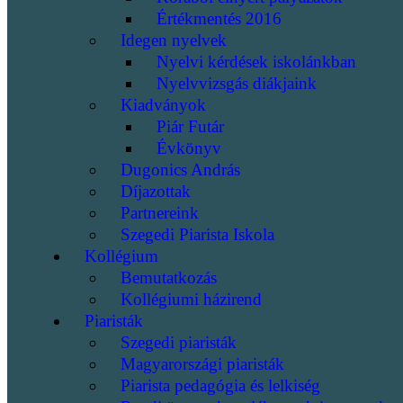
Értékmentés 2016
Idegen nyelvek
Nyelvi kérdések iskolánkban
Nyelvvizsgás diákjaink
Kiadványok
Piár Futár
Évkönyv
Dugonics András
Díjazottak
Partnereink
Szegedi Piarista Iskola
Kollégium
Bemutatkozás
Kollégiumi házirend
Piaristák
Szegedi piaristák
Magyarországi piaristák
Piarista pedagógia és lelkiség