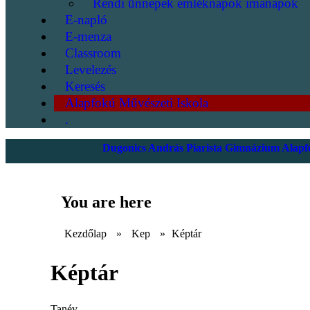
Rendi ünnepek emléknapok imanapok
E-napló
E-menza
Classroom
Levelezés
Keresés
Alapfokú Művészeti Iskola
.
Dugonics András Piarista Gimnázium Alapfo
You are here
Kezdőlap
»
Kep
»
Képtár
Képtár
Tanév