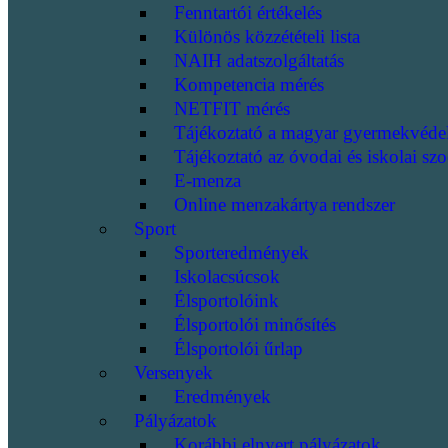
Fenntartói értékelés
Különös közzétételi lista
NAIH adatszolgáltatás
Kompetencia mérés
NETFIT mérés
Tájékoztató a magyar gyermekvéde
Tájékoztató az óvodai és iskolai szo
E-menza
Online menzakártya rendszer
Sport
Sporteredmények
Iskolacsúcsok
Élsportolóink
Élsportolói minősítés
Élsportolói űrlap
Versenyek
Eredmények
Pályázatok
Korábbi elnyert pályázatok