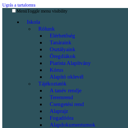
Ugrás a tartalomra
Menü
Toggle menu visibility
Iskola
Rólunk
Elérhetőség
Tanáraink
Osztályaink
Öregdiákok
Piarista Alapítvány
Kórus
Alapító oklevél
Tájékoztatók
A tanév rendje
Teremrend
Csengetési rend
Alaprajz
Fogadóóra
Alapdokumentumok