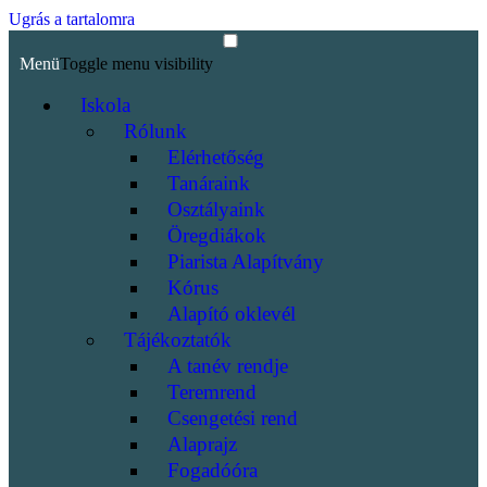
Ugrás a tartalomra
Menü
Toggle menu visibility
Iskola
Rólunk
Elérhetőség
Tanáraink
Osztályaink
Öregdiákok
Piarista Alapítvány
Kórus
Alapító oklevél
Tájékoztatók
A tanév rendje
Teremrend
Csengetési rend
Alaprajz
Fogadóóra