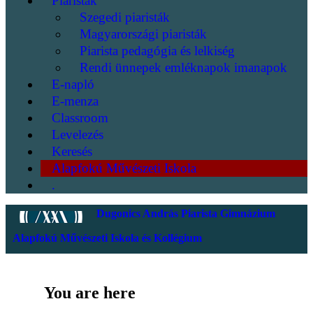
Piaristák
Szegedi piaristák
Magyarországi piaristák
Piarista pedagógia és lelkiség
Rendi ünnepek emléknapok imanapok
E-napló
E-menza
Classroom
Levelezés
Keresés
Alapfokú Művészeti Iskola
.
Dugonics András Piarista Gimnázium
Alapfokú Művészeti Iskola és Kollégium
You are here