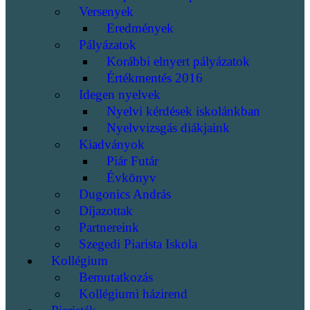
Versenyek
Eredmények
Pályázatok
Korábbi elnyert pályázatok
Értékmentés 2016
Idegen nyelvek
Nyelvi kérdések iskolánkban
Nyelvvizsgás diákjaink
Kiadványok
Piár Futár
Évkönyv
Dugonics András
Díjazottak
Partnereink
Szegedi Piarista Iskola
Kollégium
Bemutatkozás
Kollégiumi házirend