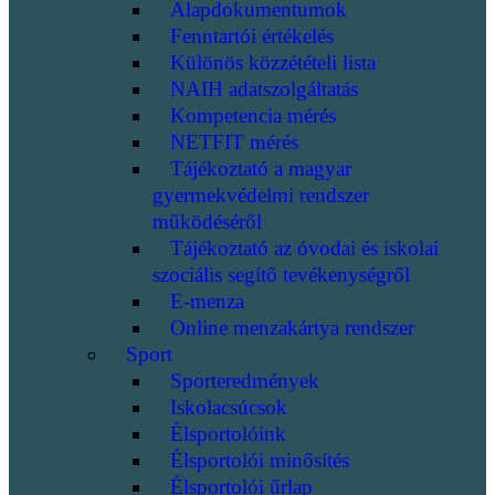
Alapdokumentumok
Fenntartói értékelés
Különös közzétételi lista
NAIH adatszolgáltatás
Kompetencia mérés
NETFIT mérés
Tájékoztató a magyar
gyermekvédelmi rendszer
működéséről
Tájékoztató az óvodai és iskolai
szociális segítő tevékenységről
E-menza
Online menzakártya rendszer
Sport
Sporteredmények
Iskolacsúcsok
Élsportolóink
Élsportolói minősítés
Élsportolói űrlap