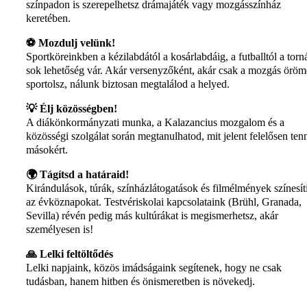
színpadon is szerepelhetsz drámajáték vagy mozgásszínház
keretében.
⚽ Mozdulj velünk!
Sportköreinkben a kézilabdától a kosárlabdáig, a futballtól a torn
sok lehetőség vár. Akár versenyzőként, akár csak a mozgás öröm
sportolsz, nálunk biztosan megtalálod a helyed.
💡 Élj közösségben!
A diákönkormányzati munka, a Kalazancius mozgalom és a
közösségi szolgálat során megtanulhatod, mit jelent felelősen ten
másokért.
🌍 Tágítsd a határaid!
Kirándulások, túrák, színházlátogatások és filmélmények színesít
az évköznapokat. Testvériskolai kapcsolataink (Brühl, Granada,
Sevilla) révén pedig más kultúrákat is megismerhetsz, akár
személyesen is!
🙏 Lelki feltöltődés
Lelki napjaink, közös imádságaink segítenek, hogy ne csak
tudásban, hanem hitben és önismeretben is növekedj.