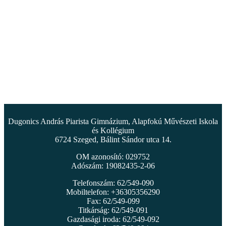
Dugonics András Piarista Gimnázium, Alapfokú Művészeti Iskola
és Kollégium
6724 Szeged, Bálint Sándor utca 14.
OM azonosító: 029752
Adószám: 19082435-2-06
Telefonszám: 62/549-090
Mobiltelefon: +36305356290
Fax: 62/549-099
Titkárság: 62/549-091
Gazdasági iroda: 62/549-092