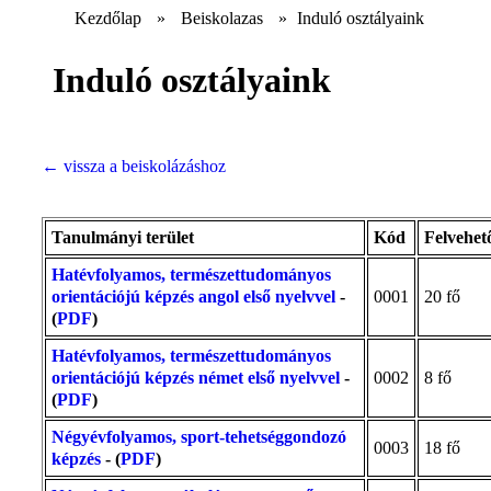
Kezdőlap
»
Beiskolazas
»
Induló osztályaink
Induló osztályaink
←
vissza a beiskolázáshoz
Tanulmányi terület
Kód
Felvehet
Hatévfolyamos, természettudományos
orientációjú képzés angol első nyelvvel
-
0001
20 fő
(
PDF
)
Hatévfolyamos, természettudományos
orientációjú képzés német első nyelvvel
-
0002
8 fő
(
PDF
)
Négyévfolyamos, sport-tehetséggondozó
0003
18 fő
képzés
- (
PDF
)