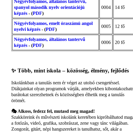
Négyévfolyamos, általános tantervű,
spanyol második nyelv orientációjú
0004
14 fő
képzés
- (
PDF
)
Négyévfolyamos, emelt óraszámú angol
0005
12 fő
nyelvi képzés
- (
PDF
)
Négyévfolyamos, általános tantervű
0006
20 fő
képzés
- (
PDF
)
✨ Több, mint iskola – közösség, élmény, fejlődés
Iskolánkban a tanulás nem ér véget az utolsó csengetéssel.
Diákjainkat olyan programok várják, amelyekben kibontakozhat
barátokat szerezhetnek és közösségben élhetik meg a tanulás
örömét.
🎭 Alkoss, fedezz fel, mutasd meg magad!
Szakköreink és művészeti iskolánk keretében kipróbálhatod mag
a fotózás, videó, grafika, szobrászat, zene vagy tánc világában.
Zongorát, gitárt, népi hangszereket is tanulhatsz, sőt, akár a