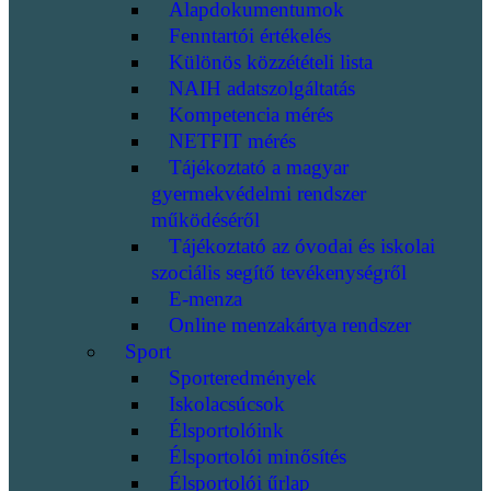
Alapdokumentumok
Fenntartói értékelés
Különös közzétételi lista
NAIH adatszolgáltatás
Kompetencia mérés
NETFIT mérés
Tájékoztató a magyar
gyermekvédelmi rendszer
működéséről
Tájékoztató az óvodai és iskolai
szociális segítő tevékenységről
E-menza
Online menzakártya rendszer
Sport
Sporteredmények
Iskolacsúcsok
Élsportolóink
Élsportolói minősítés
Élsportolói űrlap