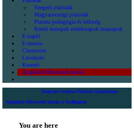
Piaristák
Szegedi piaristák
Magyarországi piaristák
Piarista pedagógia és lelkiség
Rendi ünnepek emléknapok imanapok
E-napló
E-menza
Classroom
Levelezés
Keresés
Alapfokú Művészeti Iskola
.
Dugonics András Piarista Gimnázium
Alapfokú Művészeti Iskola és Kollégium
You are here