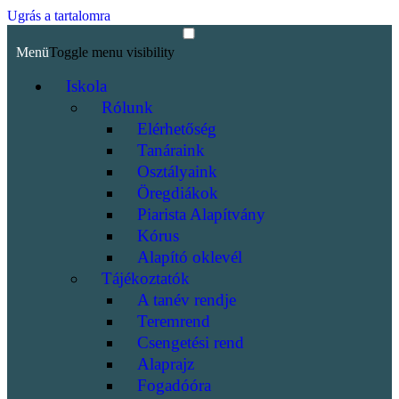
Ugrás a tartalomra
Menü
Toggle menu visibility
Iskola
Rólunk
Elérhetőség
Tanáraink
Osztályaink
Öregdiákok
Piarista Alapítvány
Kórus
Alapító oklevél
Tájékoztatók
A tanév rendje
Teremrend
Csengetési rend
Alaprajz
Fogadóóra