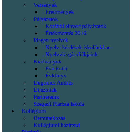
Versenyek
Eredmények
Pályázatok
Korábbi elnyert pályázatok
Értékmentés 2016
Idegen nyelvek
Nyelvi kérdések iskolánkban
Nyelvvizsgás diákjaink
Kiadványok
Piár Futár
Évkönyv
Dugonics András
Díjazottak
Partnereink
Szegedi Piarista Iskola
Kollégium
Bemutatkozás
Kollégiumi házirend