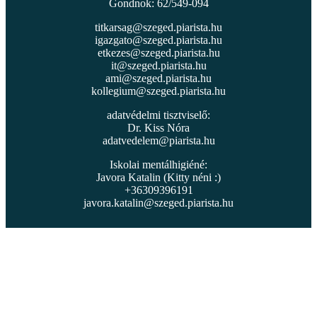
Gondnok: 62/549-094
titkarsag@szeged.piarista.hu
igazgato@szeged.piarista.hu
etkezes@szeged.piarista.hu
it@szeged.piarista.hu
ami@szeged.piarista.hu
kollegium@szeged.piarista.hu
adatvédelmi tisztviselő:
Dr. Kiss Nóra
adatvedelem@piarista.hu
Iskolai mentálhigiéné:
Javora Katalin (Kitty néni :)
+36309396191
javora.katalin@szeged.piarista.hu