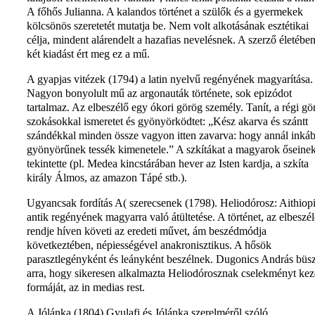
A főhős Julianna. A kalandos történet a szülők és a gyermekek
kölcsönös szeretetét mutatja be. Nem volt alkotásának esztétikai
célja, mindent alárendelt a hazafias nevelésnek. A szerző életébe
két kiadást ért meg ez a mű.
A gyapjas vitézek (1794) a latin nyelvű regényének magyarítása.
Nagyon bonyolult mű az argonauták története, sok epizódot
tartalmaz. Az elbeszélő egy ókori görög személy. Tanít, a régi gö
szokásokkal ismeretet és gyönyörködtet: „Kész akarva és szántt
szándékkal minden össze vagyon itten zavarva: hogy annál inká
gyönyörűnek tessék kimenetele.” A szkítákat a magyarok őseine
tekintette (pl. Medea kincstárában hever az Isten kardja, a szkíta
király Álmos, az amazon Tápé stb.).
Ugyancsak fordítás A( szerecsenek (1798). Heliodórosz: Aithiop
antik regényének magyarra való átültetése. A történet, az elbeszél
rendje híven követi az eredeti művet, ám beszédmódja
következtében, népiességével anakronisztikus. A hősök
parasztlegényként és leányként beszélnek. Dugonics András büs
arra, hogy sikeresen alkalmazta Heliodórosznak cselekményt ke
formáját, az in medias rest.
A Jólánka (1804) Gyulafi és Jólánka szerelméről szóló