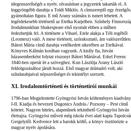
idegenszerűségét a nyelv, olvasásban a jegyzetek takarták el. A
leggyöngébb darabja a Toldi Miklós. A címszereplő egy érzelgős
gyámoltalan figura. E mű Arany számára is ismert lehetett. A
legérdekesebb történetű az Etelka Karjelben. Színhely Finnorszá
Irodalmunkban Shakespeare első nyomát ebben a műben
fedezhetjük fel. A története a Viharé, Etele alakja a Téli regéből
(Leontesz) való. A mese történeti, szórakoztató, ám valószerűtlen
Bátori Mária című darabja vetélkedett sikerében az Etelkával.
Könyves Kálmán korában vagyunk. A király fia, István
házasemberként folytat viszonyt Bátori Máriával. Erkel Ferenc
1840-ben operát írt a szöveghez. Kun Lászlója Arany László
feldolgozásához járult hozzá. Első magyar drámaíró volt, aki
színdarabjaival népszerűséget és tekintélyt szerzett.
XI. Irodalomtörténeti és történetírói munkái
1796-ban Megjelentette Gyöngyösi István költeményes kiadvány
I-II. Kiadja és bevezeti Dugonics András./ Pozsony – Pest című
kötetet. Nagyon hiteles, alapműnek tekinthető Gyöngyösi István
életrajza. Gyöngyösi műveit még iskola évei alatt kapta Tapolcsá
Gergelytől. Kedvence lett a barokk költő, a könyv ösztönözte a
magyar nyelv ápolására.