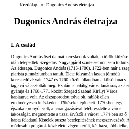
Kezdőlap
»
Dugonics András életrajza
Dugonics András életrajza
I. A család
Dugonics András ősei dalmát kereskedők voltak, a török kiűzése
után telepedtek Szegedre. Nagyapjáról szinte semmit sem tudunk
Az édesapa, Dugonics András (1715-1780), 1722-ben már a sze
piarista gimnáziumban tanult. Élete folyamán lassan jómódú
kereskedővé vált. 1747 és 1760 között állandóan a külső tanács
tagjává választották meg. Ezután is halálig városi tanácsos, az ár
gyámja és 1768-1771 között Szeged Szabad Királyi Város
kapitánya volt. Az elszaporodott tolvajok, rablók ellen
eredményesen intézkedett. Töltéseket építtetett. 1770-ben egy
éjszaka toronyőr volt, a harangozásával felébresztette a város
lakosságát, megmentette a tiszai árvíztől a várost. 1774-ben az ő
kapta feladatul Kistelek puszta betelepítésének megszervezését. 
módosabb polgárok közé élete végén került, két háza, több telke,