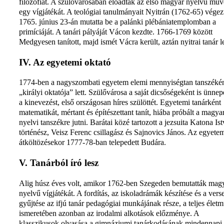
filozófiát. A szülővárosában előadták az első magyar nyelvű műv
egy vígjátékát. A teológiai tanulmányait Nyitrán (1762-65) végez
1765. június 23-án mutatta be a palánki plébániatemplomban a
primíciáját. A tanári pályáját Vácon kezdte. 1766-1769 között
Medgyesen tanított, majd ismét Vácra került, aztán nyitrai tanár le
IV. Az egyetemi oktató
1774-ben a nagyszombati egyetem elemi mennyiségtan tanszéké
„királyi oktatója” lett. Szülővárosa a saját dicsőségeként is ünnep
a kinevezést, első országosan híres szülöttét. Egyetemi tanárként
matematikát, mértant és építészettant tanít, hiába próbált a magya
nyelvi tanszékre jutni. Barátai közé tartozott a jezsuita Katona Is
történész, Veisz Ferenc csillagász és Sajnovics János. Az egyete
átköltözésekor 1777-78-ban telepedett Budára.
V. Tanárból író lesz
Alig húsz éves volt, amikor 1762-ben Szegeden bemutatták mag
nyelvű vígjátékát. A fordítás, az iskoladrámák készítése és a vers
gyűjtése az ifjú tanár pedagógiai munkájának része, a teljes élet
ismeretében azonban az irodalmi alkotások előzménye. A
klasszikusok olvasása a gimnáziumi tanárkodásának mindennapi