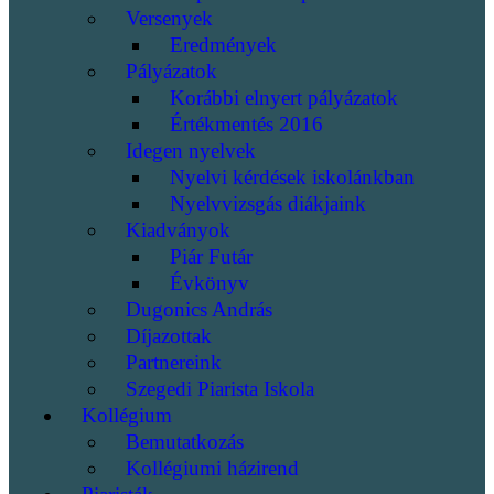
Versenyek
Eredmények
Pályázatok
Korábbi elnyert pályázatok
Értékmentés 2016
Idegen nyelvek
Nyelvi kérdések iskolánkban
Nyelvvizsgás diákjaink
Kiadványok
Piár Futár
Évkönyv
Dugonics András
Díjazottak
Partnereink
Szegedi Piarista Iskola
Kollégium
Bemutatkozás
Kollégiumi házirend