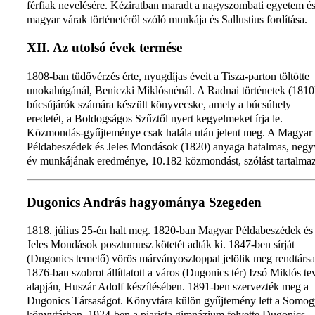
férfiak nevelésére. Kéziratban maradt a nagyszombati egyetem és
magyar várak történetéről szóló munkája és Sallustius fordítása.
XII. Az utolsó évek termése
1808-ban tüdővérzés érte, nyugdíjas éveit a Tisza-parton töltötte
unokahúgánál, Beniczki Miklósnénál. A Radnai történetek (1810
búcsújárók számára készült könyvecske, amely a búcsúhely
eredetét, a Boldogságos Szűztől nyert kegyelmeket írja le.
Közmondás-gyűjteménye csak halála után jelent meg. A Magyar
Példabeszédek és Jeles Mondások (1820) anyaga hatalmas, neg
év munkájának eredménye, 10.182 közmondást, szólást tartalmaz
Dugonics András hagyománya Szegeden
1818. július 25-én halt meg. 1820-ban Magyar Példabeszédek és
Jeles Mondások posztumusz kötetét adták ki. 1847-ben sírját
(Dugonics temető) vörös márványoszloppal jelölik meg rendtársa
1876-ban szobrot állíttatott a város (Dugonics tér) Izsó Miklós te
alapján, Huszár Adolf készítésében. 1891-ben szervezték meg a
Dugonics Társaságot. Könyvtára külön gyűjtemény lett a Somog
könyvtárban. 1924-ben a piarista gimnázium felvette Dugonics