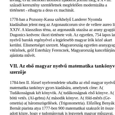
századi keresztény szemléletnek megfelelően modernizálta a
történetet - elhagyta a deus ex machinát.
1778-ban a Pozsony-Kassa székhelyű Landerer Nyomda
kiadásában jelent meg az Argonauticorum sive de vellere aureo li
XXIV. A klasszikus téma, az argonauták utazása az arany gyapjúé
Dugonics kedvenc ókori története volt. Az egyetlen, 754 lapos la
nyelvű barokk regényével a legjelesebb magyar írók közé akart
kerülni. Elismertséget szerzett. Magyarország egyetlen aranygyap
vitézének, gróf Esterházy Ferencnek, Magyarország kancellárján
ajánlotta művét.
VII. Az első magyar nyelvű matematika tankönyv
szerzője
1784-ben II. József nyelvrendelete srkallta az első magyar nyelv
matematika tankönyv gyors kiadására, amelynek címe: A(
Tudákosságnak két könyvök. A( tudákosságnak első könyve. A(
bötü vetés. (Al-gebra) A( második könyve. A( föld-mérés (Ge-
ometria) a( háromszögellések. (Trigonometria). Előzőleg Benyák
Bernát piarista atya 1777-ben 900 matematikai szakszót írt össze 
adott közre, hogy e tudománynak is legyenek magyar műszavai.