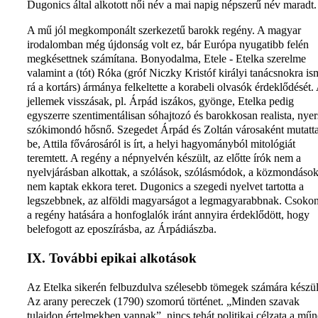
Dugonics által alkotott női név a mai napig népszerű név maradt.
A mű jól megkomponált szerkezetű barokk regény. A magyar
irodalomban még újdonság volt ez, bár Európa nyugatibb felén
megkésettnek számítana. Bonyodalma, Etele - Etelka szerelme
valamint a (tót) Róka (gróf Niczky Kristóf királyi tanácsnokra is
rá a kortárs) ármánya felkeltette a korabeli olvasók érdeklődését.
jellemek visszásak, pl. Árpád iszákos, gyönge, Etelka pedig
egyszerre szentimentálisan sóhajtozó és barokkosan realista, nye
szókimondó hősnő. Szegedet Árpád és Zoltán városaként mutatt
be, Attila fővárosáról is írt, a helyi hagyományból mitológiát
teremtett. A regény a népnyelvén készült, az előtte írók nem a
nyelvjárásban alkottak, a szólások, szólásmódok, a közmondáso
nem kaptak ekkora teret. Dugonics a szegedi nyelvet tartotta a
legszebbnek, az alföldi magyarságot a legmagyarabbnak. Csokon
a regény hatására a honfoglalók iránt annyira érdeklődött, hogy
belefogott az eposzírásba, az Árpádiászba.
IX. További epikai alkotások
Az Etelka sikerén felbuzdulva szélesebb tömegek számára készül
Az arany pereczek (1790) szomorú történet. „Minden szavak
tulajdon értelmekben vannak”, nincs tehát politikai célzata a műn