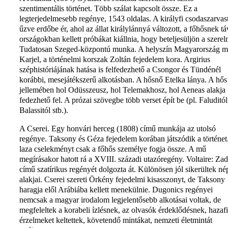
szentimentális történet. Több szálat kapcsolt össze. Ez a
legterjedelmesebb regénye, 1543 oldalas. A királyfi csodaszarvas
űzve erdőbe ér, ahol az állat királylánnyá változott, a főhősnek tá
országokban kellett próbákat kiállnia, hogy beteljesüljön a szerel
Tudatosan Szeged-központú munka. A helyszín Magyarország m
Karjel, a történelmi korszak Zoltán fejedelem kora. Argirius
széphistóriájának hatása is felfedezhető a Csongor és Tündénél
korábbi, mesejátékszerű alkotásban. A hősnő Etelka lánya. A hős
jellemében hol Odüsszeusz, hol Telemakhosz, hol Aeneas alakja
fedezhető fel. A prózai szövegbe több verset épít be (pl. Faluditól
Balassitól stb.).
A Cserei. Egy honvári herceg (1808) című munkája az utolsó
regénye. Taksony és Géza fejedelem korában játszódik a történet
laza cselekményt csak a főhős személye fogja össze. A mű
megírásakor hatott rá a XVIII. századi utazóregény. Voltaire: Zad
című szatírikus regényét dolgozta át. Különösen jól sikerültek né
alakjai. Cserei szereti Örkény fejedelmi kisasszonyt, de Taksony
haragja elől Arábiába kellett menekülnie. Dugonics regényei
nemcsak a magyar irodalom legjelentősebb alkotásai voltak, de
megfeleltek a korabeli ízlésnek, az olvasók érdeklődésnek, hazaf
érzelmeket keltettek, követendő mintákat, nemzeti életmintát