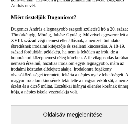
András nevét.
Miért tiszteljük Dugonicsot?
Dugonics András a legnagyobb szegedi születésű író a 20. század
Tömörkényig, Móráig, Juhász Gyuláig. Műveivel egyszerre lett 
XVIII. század végi nemesi ellenállásnak, a nemzeti öntudatra
ébredésnek irodalmi kifejezője és szellemi kincsestára. A 18-19.
század fordulóján példakép, ha nem is feltétlen az írók, de a
honoráciori középnemesi réteg körében. A felvilágosodás korába
nemzeti érzelmű, hazafias irodalom egyik legnagyobb, mára az
irodalmi köztudat elfelejtett alakja. Irodalomra fogékony
olvasóközönséget teremtett, feltárta a népies nyelv lehetőségeit. 
magyar irodalom kincsének tekintette a magyar erkölcsöt, a nemz
érzést és a dicső múltat. Esztétikai hiányai ellenére korának ünne
írója, a népies iskola vezéralakja volt.
Oldalsáv megjelenítése