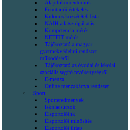
Alapdokumentumok
Fenntartói értékelés
Különös közzétételi lista
NAIH adatszolgáltatás
Kompetencia mérés
NETFIT mérés
Tájékoztató a magyar
gyermekvédelmi rendszer
működéséről
Tájékoztató az óvodai és iskolai
szociális segítő tevékenységről
E-menza
Online menzakártya rendszer
Sport
Sporteredmények
Iskolacsúcsok
Élsportolóink
Élsportolói minősítés
Élsportolói űrlap