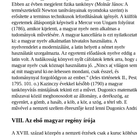
Ebben az évben megjelent fizika tankönyv (Molnár János: A
természetiektől Newton tanítványainak nyomdoka szerint) is
erősítette a terminus technikusok lefordításának igényét. A külföl
egyetemek álláspontját képviseli a Mercur von Ungarn folyóirat
(1786), amikor kijelenti, a magyar nyelv nem alkalmas a
tudományok művelésére. A magyar kancellária is ezt nyilatkoztat
ki: a magyar nyelv alkalmatlan hivatalos használatra. A
nyelvrendelet a modernizálást, a latin helyett a német nyelv
használatát szorgalmazta. Az egyetemi előadások nyelve eddig a
latin volt. A tudákosság könyvei nyílt cáfolatok lettek arra, hogy 
magyar nyelv csak köznapi használatra jó. „Nincs a( világon se
a( mit magyarul ki-ne-lehessen mondani, csak ésszel, és
tudománynyal forgolódgyon az ember.” (Jeles történetek II., Pest
1795. 101. o.) Kazinczy évekkel később (1790) a magyar
tankönyvírás mintájának tekinti ezt a művet. Dugonics matematik
műszavai közül meghonosodott az állomány, a derékszög, az
egyenlet, a gömb, a hasáb, a köb, a kör, a szög, a tétel stb. E
művével a nemzeti szellem ébresztője kezd lenni Dugonics Andrá
VIII. Az első magyar regény írója
A XVIII. század közepén a nemzeti érzések csak a kuruc költész