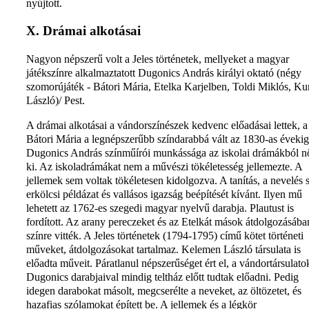
nyújtott.
X. Drámai alkotásai
Nagyon népszerű volt a Jeles történetek, mellyeket a magyar
játékszínre alkalmaztatott Dugonics András királyi oktató (négy
szomorújáték - Bátori Mária, Etelka Karjelben, Toldi Miklós, Ku
László)/ Pest.
A drámai alkotásai a vándorszínészek kedvenc előadásai lettek, a
Bátori Mária a legnépszerűbb színdarabbá vált az 1830-as évekig
Dugonics András színműírói munkássága az iskolai drámákból nő
ki. Az iskoladrámákat nem a művészi tökéletesség jellemezte. A
jellemek sem voltak tökéletesen kidolgozva. A tanítás, a nevelés 
erkölcsi példázat és vallásos igazság beépítését kívánt. Ilyen mű
lehetett az 1762-es szegedi magyar nyelvű darabja. Plautust is
fordított. Az arany pereczeket és az Etelkát mások átdolgozásába
színre vitték. A Jeles történetek (1794-1795) című kötet történeti
műveket, átdolgozásokat tartalmaz. Kelemen László társulata is
előadta műveit. Páratlanul népszerűséget ért el, a vándortársulato
Dugonics darabjaival mindig teltház előtt tudtak előadni. Pedig
idegen darabokat másolt, megcserélte a neveket, az öltözetet, és
hazafias szólamokat épített be. A jellemek és a légkör