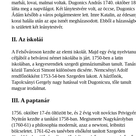
marhái, lovai, malmai voltak. Dugonics András 1740. október 18
látta meg a napvilágot. Két lánytestvére volt, az öccse, Dugonics
Ádám később a város polgármestere lett. Imre Katalin, az édesan
korai halála után az apa ismét megházasodott. Ebből a házasságb
is született két leánytestvér.
II. Az iskolái
A Felsővároson kezdte az elemi iskolát. Majd egy évig nyelvtanu
céljából a belvárosi német iskolába is járt. 1750-ben a latin
iskolában, a kegyesrendiek szegedi gimnáziumában tanult. Tanár
közül Tarnóczi Simont különösen dicsérte. Nemcsényi Adolf
rendfőnökként 1753-54-ben Szegeden lakott. A házfőnök,
Tapolcsányi Gergely nagy hatással volt Dugonicsra, tőle tanult
magyar irodalmat.
III. A paptanár
1756. október 17-én öltözött be, és 2 évig volt novícius Privigyén
Nyitrán kezdte a tanítást 1758-ban. Megismerte Nagykárolyban
(1760-61) a philosophia modernát, azaz a newtoni, leibnitzi
bölcseletet. 1761-62-es tanévben elsőként tanított Szegeden