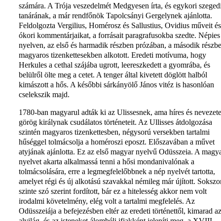
számára. A Trója veszedelmét Medgyesen írta, és egykori szeged
tanárának, a már rendfőnök Tapolcsányi Gergelynek ajánlotta.
Feldolgozta Vergilius, Homérosz és Sallustius, Ovidius műveit és
ókori kommentárjaikat, a forrásait paragrafusokba szedte. Népies
nyelven, az első és harmadik részben prózában, a második részb
magyaros tizenkettesekben alkotott. Eredeti motívuma, hogy
Herkules a cethal szájába ugrott, leereszkedett a gyomrába, és
belülről ölte meg a cetet. A tenger által kivetett döglött halból
kimászott a hős. A későbbi sárkányölő János vitéz is hasonlóan
cselekszik majd.
1780-ban magyarul adták ki az Ulissesnek, ama híres és nevezet
görög királynak csudálatos történeteit. Az Ullisses átdolgozása
szintén magyaros tizenkettesben, négysorú versekben tartalmi
hűséggel tolmácsolja a homéroszi eposzt. Előszavában a művet
atyjának ajánlotta. Ez az első magyar nyelvű Odüsszeia. A magy
nyelvet akarta alkalmassá tenni a hősi mondanivalónak a
tolmácsolására, erre a legmegfelelőbbnek a nép nyelvét tartotta,
amelyet régi és új alkotású szavakkal némileg már újított. Sokszo
szinte szó szerint fordított, bár ez a hitelesség akkor nem volt
irodalmi követelmény, elég volt a tartalmi megfelelés. Az
Odüsszeiája a befejezésben eltér az eredeti történettől, kimarad a
alvilág, és az isteneket álombéli ifjakként jeleníti meg, a XVIII.