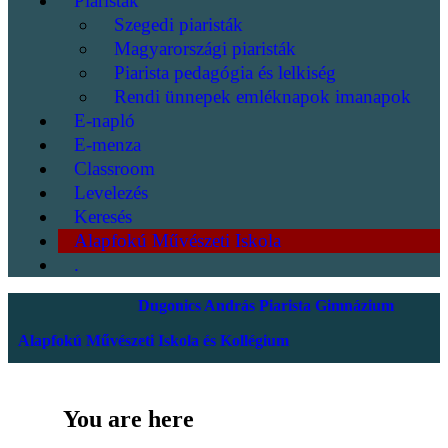
Piaristák
Szegedi piaristák
Magyarországi piaristák
Piarista pedagógia és lelkiség
Rendi ünnepek emléknapok imanapok
E-napló
E-menza
Classroom
Levelezés
Keresés
Alapfokú Művészeti Iskola
.
Dugonics András Piarista Gimnázium
Alapfokú Művészeti Iskola és Kollégium
You are here