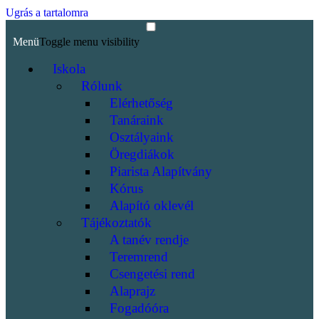
Ugrás a tartalomra
Menü
Toggle menu visibility
Iskola
Rólunk
Elérhetőség
Tanáraink
Osztályaink
Öregdiákok
Piarista Alapítvány
Kórus
Alapító oklevél
Tájékoztatók
A tanév rendje
Teremrend
Csengetési rend
Alaprajz
Fogadóóra