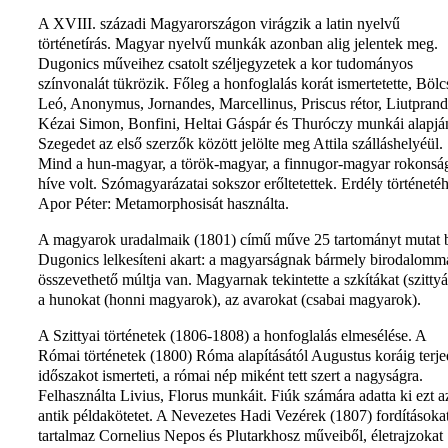
A XVIII. századi Magyarországon virágzik a latin nyelvű
történetírás. Magyar nyelvű munkák azonban alig jelentek meg.
Dugonics műveihez csatolt széljegyzetek a kor tudományos
színvonalát tükrözik. Főleg a honfoglalás korát ismertetette, Bölc
Leó, Anonymus, Jornandes, Marcellinus, Priscus rétor, Liutprand
Kézai Simon, Bonfini, Heltai Gáspár és Thuróczy munkái alapjá
Szegedet az első szerzők között jelölte meg Attila szálláshelyéül.
Mind a hun-magyar, a török-magyar, a finnugor-magyar rokonsá
híve volt. Szómagyarázatai sokszor erőltetettek. Erdély történeté
Apor Péter: Metamorphosisát használta.
A magyarok uradalmaik (1801) című műve 25 tartományt mutat 
Dugonics lelkesíteni akart: a magyarságnak bármely birodalomm
összevethető múltja van. Magyarnak tekintette a szkítákat (szittyá
a hunokat (honni magyarok), az avarokat (csabai magyarok).
A Szittyai történetek (1806-1808) a honfoglalás elmesélése. A
Római történetek (1800) Róma alapításától Augustus koráig terj
időszakot ismerteti, a római nép miként tett szert a nagyságra.
Felhasználta Livius, Florus munkáit. Fiúk számára adatta ki ezt a
antik példakötetet. A Nevezetes Hadi Vezérek (1807) fordításoka
tartalmaz Cornelius Nepos és Plutarkhosz műveiből, életrajzokat