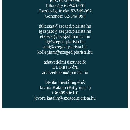
Fax: 62/549-099
Titkárság: 62/549-091
Gazdasági iroda: 62/549-092
Gondnok: 62/549-094
titkarsag@szeged.piarista.hu
igazgato@szeged.piarista.hu
etkezes@szeged.piarista.hu
it@szeged.piarista.hu
ami@szeged.piarista.hu
kollegium@szeged.piarista.hu
adatvédelmi tisztviselő:
Dr. Kiss Nóra
adatvedelem@piarista.hu
Iskolai mentálhigiéné:
Javora Katalin (Kitty néni :)
+36309396191
javora.katalin@szeged.piarista.hu