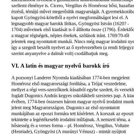
szellemi élménye is. Cicero, Vergilius és Homérosz hősi, hazafia
érzésű, témájú művei megerősítik magyarságát. A gyermekkoráb
kapott Gyöngyösi-kötetből a nyelvi megformáltságot lesi el. A
legnagyobb magyar barokk lírikus, Gyöngyösi István (1620? -
1704) műveinek első kiadását is ő állította össze (1796). Érdeklő
a magyar régiségek, népies énekek, szólások iránt. 1769/70-től
jelentek meg nyomtatott munkái. Nincs még magyar irodalmi nye
így a szegedi beszélt nyelvet az ő nyelvezetében (a rendi feljegyz
szerint anyanyelve a dalmát volt) csodálhatjuk meg.
VI. A latin és magyar nyelvű barokk író
A pozsonyi Landerer Nyomda kiadásában 1774-ben megjelent
Homérosz első magyarországi fordítása, a Trója( veszedelme,
mellyet a régi vers-szerzőknek írásaiból egybe szedett, és versek
foglalt Dugonics András kegyes oskolákbeli szerzetes pap. A kia
évében, 1774-ben összesen három magyar nyelvű irodalmi mun
jelent meg Magyarországon. Dugonics az első nyomtatott
munkájában az eposzi formára tett kísérletet. A korszak az eposzt
tekintette a legértékesebb irodalmi műfajnak. A nemzeti téma, a
hősiesség és a verses forma – pl. Homérosz, Vergilius, Voltaire
(Henriade), Gyöngyösi (A murányi Vénusz) - mintát nyújtott