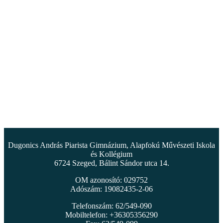
Dugonics András Piarista Gimnázium, Alapfokú Művészeti Iskola
és Kollégium
6724 Szeged, Bálint Sándor utca 14.
OM azonosító: 029752
Adószám: 19082435-2-06
Telefonszám: 62/549-090
Mobiltelefon: +36305356290