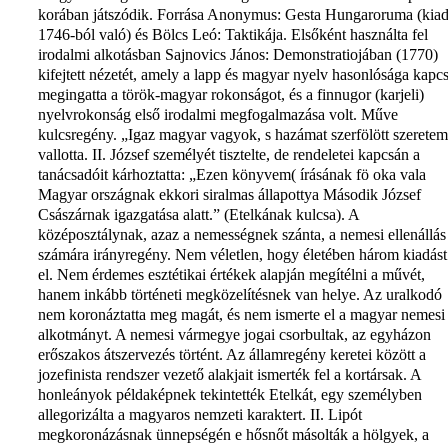
korában játszódik. Forrása Anonymus: Gesta Hungaroruma (kia
1746-ból való) és Bölcs Leó: Taktikája. Elsőként használta fel
irodalmi alkotásban Sajnovics János: Demonstratiojában (1770)
kifejtett nézetét, amely a lapp és magyar nyelv hasonlósága kapc
megingatta a török-magyar rokonságot, és a finnugor (karjeli)
nyelvrokonság első irodalmi megfogalmazása volt. Műve
kulcsregény. „Igaz magyar vagyok, s hazámat szerfölött szeretem
vallotta. II. József személyét tisztelte, de rendeletei kapcsán a
tanácsadóit kárhoztatta: „Ezen könyvem( írásának fö oka vala
Magyar országnak ekkori siralmas állapottya Második József
Császárnak igazgatása alatt.” (Etelkának kulcsa). A
középosztálynak, azaz a nemességnek szánta, a nemesi ellenállás
számára irányregény. Nem véletlen, hogy életében három kiadást 
el. Nem érdemes esztétikai értékek alapján megítélni a művét,
hanem inkább történeti megközelítésnek van helye. Az uralkodó
nem koronáztatta meg magát, és nem ismerte el a magyar nemesi
alkotmányt. A nemesi vármegye jogai csorbultak, az egyházon
erőszakos átszervezés történt. Az államregény keretei között a
jozefinista rendszer vezető alakjait ismerték fel a kortársak. A
honleányok példaképnek tekintették Etelkát, egy személyben
allegorizálta a magyaros nemzeti karaktert. II. Lipót
megkoronázásnak ünnepségén e hősnőt másolták a hölgyek, a