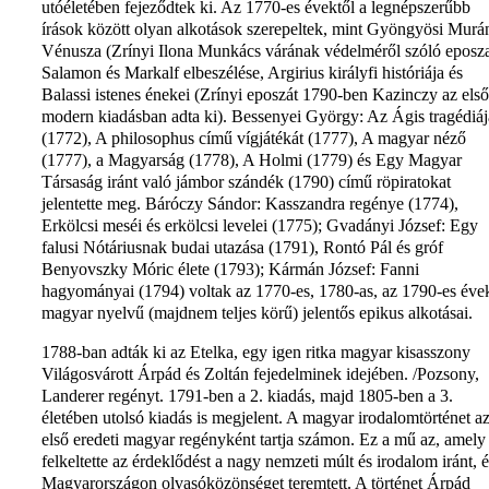
utóéletében fejeződtek ki. Az 1770-es évektől a legnépszerűbb
írások között olyan alkotások szerepeltek, mint Gyöngyösi Murá
Vénusza (Zrínyi Ilona Munkács várának védelméről szóló eposza
Salamon és Markalf elbeszélése, Argirius királyfi históriája és
Balassi istenes énekei (Zrínyi eposzát 1790-ben Kazinczy az első
modern kiadásban adta ki). Bessenyei György: Az Ágis tragédiáj
(1772), A philosophus című vígjátékát (1777), A magyar néző
(1777), a Magyarság (1778), A Holmi (1779) és Egy Magyar
Társaság iránt való jámbor szándék (1790) című röpiratokat
jelentette meg. Báróczy Sándor: Kasszandra regénye (1774),
Erkölcsi meséi és erkölcsi levelei (1775); Gvadányi József: Egy
falusi Nótáriusnak budai utazása (1791), Rontó Pál és gróf
Benyovszky Móric élete (1793); Kármán József: Fanni
hagyományai (1794) voltak az 1770-es, 1780-as, az 1790-es éve
magyar nyelvű (majdnem teljes körű) jelentős epikus alkotásai.
1788-ban adták ki az Etelka, egy igen ritka magyar kisasszony
Világosvárott Árpád és Zoltán fejedelminek idejében. /Pozsony,
Landerer regényt. 1791-ben a 2. kiadás, majd 1805-ben a 3.
életében utolsó kiadás is megjelent. A magyar irodalomtörténet a
első eredeti magyar regényként tartja számon. Ez a mű az, amely
felkeltette az érdeklődést a nagy nemzeti múlt és irodalom iránt, é
Magyarországon olvasóközönséget teremtett. A történet Árpád