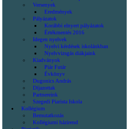
Versenyek
Eredmények
Pályázatok
Korábbi elnyert pályázatok
Értékmentés 2016
Idegen nyelvek
Nyelvi kérdések iskolánkban
Nyelvvizsgás diákjaink
Kiadványok
Piár Futár
Évkönyv
Dugonics András
Díjazottak
Partnereink
Szegedi Piarista Iskola
Kollégium
Bemutatkozás
Kollégiumi házirend