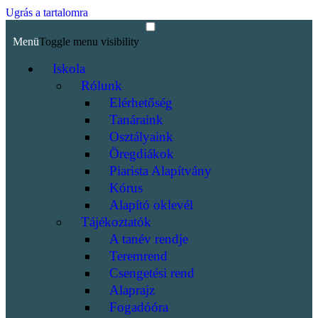
Ugrás a tartalomra
Menü
Toggle menu visibility
Iskola
Rólunk
Elérhetőség
Tanáraink
Osztályaink
Öregdiákok
Piarista Alapítvány
Kórus
Alapító oklevél
Tájékoztatók
A tanév rendje
Teremrend
Csengetési rend
Alaprajz
Fogadóóra