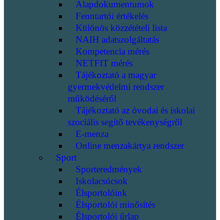
Alapdokumentumok
Fenntartói értékelés
Különös közzétételi lista
NAIH adatszolgáltatás
Kompetencia mérés
NETFIT mérés
Tájékoztató a magyar
gyermekvédelmi rendszer
működéséről
Tájékoztató az óvodai és iskolai
szociális segítő tevékenységről
E-menza
Online menzakártya rendszer
Sport
Sporteredmények
Iskolacsúcsok
Élsportolóink
Élsportolói minősítés
Élsportolói űrlap