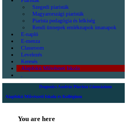
Piaristák
Szegedi piaristák
Magyarországi piaristák
Piarista pedagógia és lelkiség
Rendi ünnepek emléknapok imanapok
E-napló
E-menza
Classroom
Levelezés
Keresés
Alapfokú Művészeti Iskola
.
Dugonics András Piarista Gimnázium
Alapfokú Művészeti Iskola és Kollégium
You are here