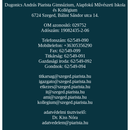
Dugonics András Piarista Gimnázium, Alapfokú Művészeti Iskola
és Kollégium
6724 Szeged, Bálint Sándor utca 14.
OM azonosító: 029752
Adószám: 19082435-2-06
Telefonszám: 62/549-090
Mobiltelefon: +36305356290
Fax: 62/549-099
Titkárság: 62/549-091
Gazdasági iroda: 62/549-092
Gondnok: 62/549-094
titkarsag@szeged.piarista.hu
igazgato@szeged.piarista.hu
etkezes@szeged.piarista.hu
it@szeged.piarista.hu
ami@szeged.piarista.hu
kollegium@szeged.piarista.hu
adatvédelmi tisztviselő:
Dr. Kiss Nóra
adatvedelem@piarista.hu