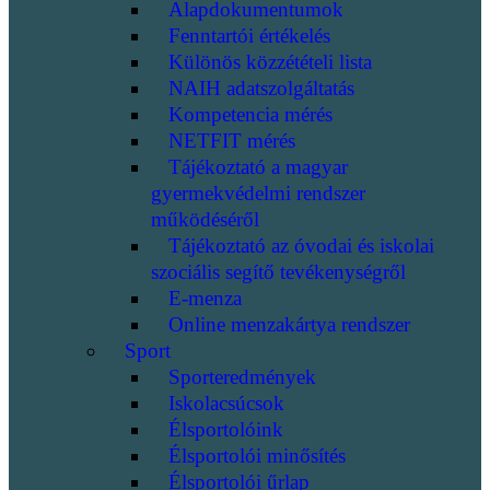
Alapdokumentumok
Fenntartói értékelés
Különös közzétételi lista
NAIH adatszolgáltatás
Kompetencia mérés
NETFIT mérés
Tájékoztató a magyar
gyermekvédelmi rendszer
működéséről
Tájékoztató az óvodai és iskolai
szociális segítő tevékenységről
E-menza
Online menzakártya rendszer
Sport
Sporteredmények
Iskolacsúcsok
Élsportolóink
Élsportolói minősítés
Élsportolói űrlap