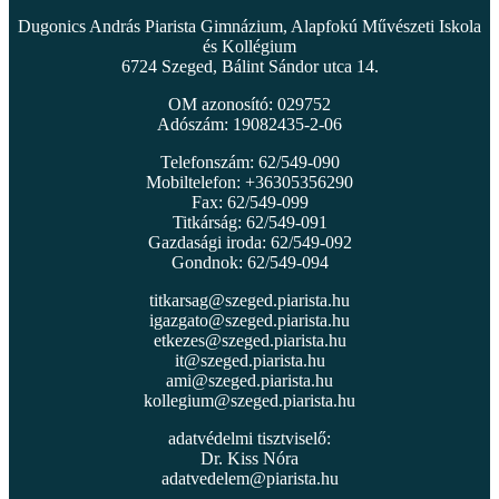
Dugonics András Piarista Gimnázium, Alapfokú Művészeti Iskola
és Kollégium
6724 Szeged, Bálint Sándor utca 14.
OM azonosító: 029752
Adószám: 19082435-2-06
Telefonszám: 62/549-090
Mobiltelefon: +36305356290
Fax: 62/549-099
Titkárság: 62/549-091
Gazdasági iroda: 62/549-092
Gondnok: 62/549-094
titkarsag@szeged.piarista.hu
igazgato@szeged.piarista.hu
etkezes@szeged.piarista.hu
it@szeged.piarista.hu
ami@szeged.piarista.hu
kollegium@szeged.piarista.hu
adatvédelmi tisztviselő:
Dr. Kiss Nóra
adatvedelem@piarista.hu