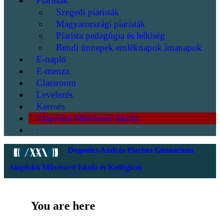
Piaristák
Szegedi piaristák
Magyarországi piaristák
Piarista pedagógia és lelkiség
Rendi ünnepek emléknapok imanapok
E-napló
E-menza
Classroom
Levelezés
Keresés
Alapfokú Művészeti Iskola
.
Dugonics András Piarista Gimnázium
Alapfokú Művészeti Iskola és Kollégium
You are here