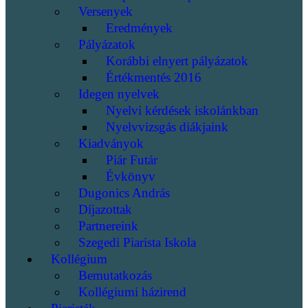
Versenyek
Eredmények
Pályázatok
Korábbi elnyert pályázatok
Értékmentés 2016
Idegen nyelvek
Nyelvi kérdések iskolánkban
Nyelvvizsgás diákjaink
Kiadványok
Piár Futár
Évkönyv
Dugonics András
Díjazottak
Partnereink
Szegedi Piarista Iskola
Kollégium
Bemutatkozás
Kollégiumi házirend