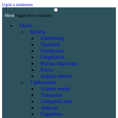
Ugrás a tartalomra
Menü
Toggle menu visibility
Iskola
Rólunk
Elérhetőség
Tanáraink
Osztályaink
Öregdiákok
Piarista Alapítvány
Kórus
Alapító oklevél
Tájékoztatók
A tanév rendje
Teremrend
Csengetési rend
Alaprajz
Fogadóóra