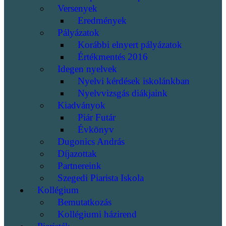
Versenyek
Eredmények
Pályázatok
Korábbi elnyert pályázatok
Értékmentés 2016
Idegen nyelvek
Nyelvi kérdések iskolánkban
Nyelvvizsgás diákjaink
Kiadványok
Piár Futár
Évkönyv
Dugonics András
Díjazottak
Partnereink
Szegedi Piarista Iskola
Kollégium
Bemutatkozás
Kollégiumi házirend