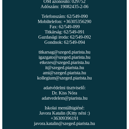
OM azonosító: 029752
Adószám: 19082435-2-06
Telefonszám: 62/549-090
Mobiltelefon: +36305356290
Fax: 62/549-099
Titkárság: 62/549-091
Gazdasági iroda: 62/549-092
Gondnok: 62/549-094
titkarsag@szeged.piarista.hu
igazgato@szeged.piarista.hu
etkezes@szeged.piarista.hu
it@szeged.piarista.hu
ami@szeged.piarista.hu
kollegium@szeged.piarista.hu
adatvédelmi tisztviselő:
Dr. Kiss Nóra
adatvedelem@piarista.hu
Iskolai mentálhigiéné:
Javora Katalin (Kitty néni :)
+36309396191
javora.katalin@szeged.piarista.hu