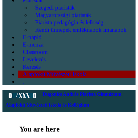
Piaristák
Szegedi piaristák
Magyarországi piaristák
Piarista pedagógia és lelkiség
Rendi ünnepek emléknapok imanapok
E-napló
E-menza
Classroom
Levelezés
Keresés
Alapfokú Művészeti Iskola
.
Dugonics András Piarista Gimnázium
Alapfokú Művészeti Iskola és Kollégium
You are here