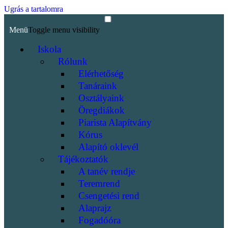
Ugrás a tartalomra
Menü
Toggle menu visibility
Iskola
Rólunk
Elérhetőség
Tanáraink
Osztályaink
Öregdiákok
Piarista Alapítvány
Kórus
Alapító oklevél
Tájékoztatók
A tanév rendje
Teremrend
Csengetési rend
Alaprajz
Fogadóóra