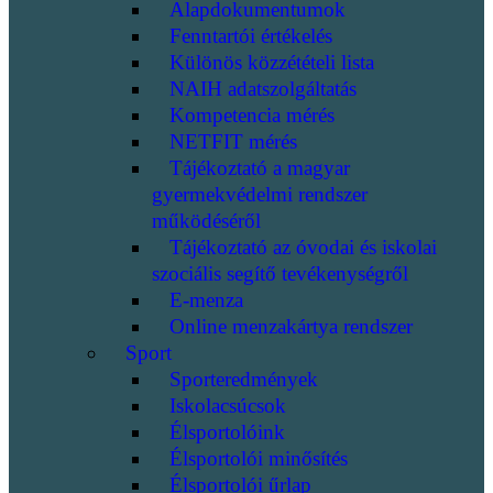
Alapdokumentumok
Fenntartói értékelés
Különös közzétételi lista
NAIH adatszolgáltatás
Kompetencia mérés
NETFIT mérés
Tájékoztató a magyar
gyermekvédelmi rendszer
működéséről
Tájékoztató az óvodai és iskolai
szociális segítő tevékenységről
E-menza
Online menzakártya rendszer
Sport
Sporteredmények
Iskolacsúcsok
Élsportolóink
Élsportolói minősítés
Élsportolói űrlap