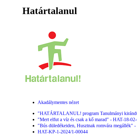
Határtalanul
Akadálymentes nézet
"HATÁRTALANUL! program Tanulmányi kirándulás h
"Mert elfut a víz és csak a kő marad" - HAT-18-02
"Bús düledékeiden, Husztnak romvára megállék" 
HAT-KP-1-2024/1-00044