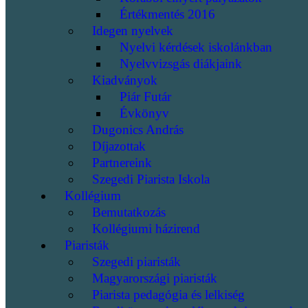
Értékmentés 2016
Idegen nyelvek
Nyelvi kérdések iskolánkban
Nyelvvizsgás diákjaink
Kiadványok
Piár Futár
Évkönyv
Dugonics András
Díjazottak
Partnereink
Szegedi Piarista Iskola
Kollégium
Bemutatkozás
Kollégiumi házirend
Piaristák
Szegedi piaristák
Magyarországi piaristák
Piarista pedagógia és lelkiség