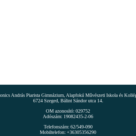
nics András Piarista Gimnázium, Alapfokú Művészeti Iskola és Koll
6724 Szeged, Bálint Sándor utca 14.
OM azonosító: 029752
Adószám: 19082435-2-06
Telefonszám: 62/549-090
Mobiltelefon: +36305356290