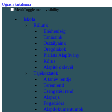
Ugrás a tartalomra
Menü
Toggle menu visibility
Iskola
Rólunk
Elérhetőség
Tanáraink
Osztályaink
Öregdiákok
Piarista Alapítvány
Kórus
Alapító oklevél
Tájékoztatók
A tanév rendje
Teremrend
Csengetési rend
Alaprajz
Fogadóóra
Alapdokumentumok