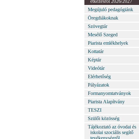
étkezésről 2026/2027
Megújuló pedagógiánk
Öregdiákoknak
Szövegtár
Mesélő Szeged
Piarista emlékhelyek
Kottatár
Képtár
Videótár
Elérhetőség
Pályázatok
Formanyomtatványok
Piarista Alapítvány
TESZI
Szülői közösség
Tájékoztató az óvodai és
iskolai szociális segítő
tevékenységről