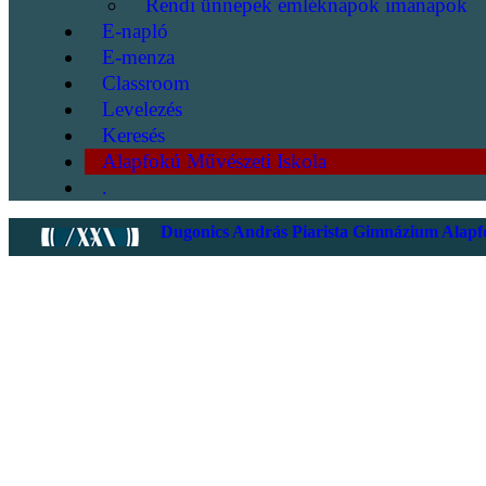
Rendi ünnepek emléknapok imanapok
E-napló
E-menza
Classroom
Levelezés
Keresés
Alapfokú Művészeti Iskola
.
Dugonics András Piarista Gimnázium Alapfo