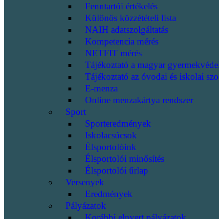
Fenntartói értékelés
Különös közzétételi lista
NAIH adatszolgáltatás
Kompetencia mérés
NETFIT mérés
Tájékoztató a magyar gyermekvéde
Tájékoztató az óvodai és iskolai szo
E-menza
Online menzakártya rendszer
Sport
Sporteredmények
Iskolacsúcsok
Élsportolóink
Élsportolói minősítés
Élsportolói űrlap
Versenyek
Eredmények
Pályázatok
Korábbi elnyert pályázatok