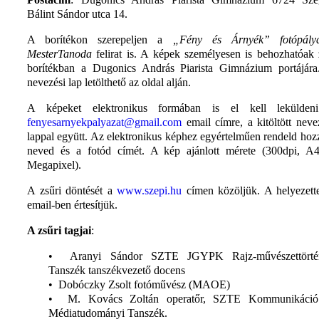
Bálint Sándor utca 14.
A borítékon szerepeljen a
„Fény és Árnyék” fotópályá
MesterTanoda
felirat is. A képek személyesen is behozhatóak 
borítékban a Dugonics András Piarista Gimnázium portájár
nevezési lap letölthető az oldal alján.
A képeket elektronikus formában is el kell lekülden
fenyesarnyekpalyazat@gmail.com
email címre, a kitöltött neve
lappal együtt. Az elektronikus képhez egyértelműen rendeld hoz
neved és a fotód címét. A kép ajánlott mérete (300dpi, A
Megapixel).
A zsűri döntését a
www.szepi.hu
címen közöljük. A helyezett
email-ben értesítjük.
A zsűri tagjai
:
•
Aranyi Sándor SZTE JGYPK Rajz-művészettörtén
Tanszék tanszékvezető docens
• Dobóczky Zsolt fotóművész (MAOE)
• M. Kovács Zoltán operatőr, SZTE Kommunikáció
Médiatudományi Tanszék.