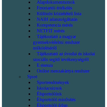
Alapdokumentumok
Fenntartói értékelés
Különös közzétételi lista
NAIH adatszolgáltatás
Kompetencia mérés
NETFIT mérés
Tájékoztató a magyar
gyermekvédelmi rendszer
működéséről
Tájékoztató az óvodai és iskolai
szociális segítő tevékenységről
E-menza
Online menzakártya rendszer
Sport
Sporteredmények
Iskolacsúcsok
Élsportolóink
Élsportolói minősítés
Élsportolói űrlap