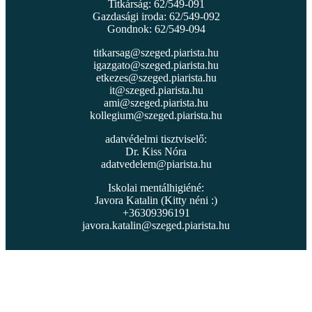
Titkárság: 62/549-091
Gazdasági iroda: 62/549-092
Gondnok: 62/549-094
titkarsag@szeged.piarista.hu
igazgato@szeged.piarista.hu
etkezes@szeged.piarista.hu
it@szeged.piarista.hu
ami@szeged.piarista.hu
kollegium@szeged.piarista.hu
adatvédelmi tisztviselő:
Dr. Kiss Nóra
adatvedelem@piarista.hu
Iskolai mentálhigiéné:
Javora Katalin (Kitty néni :)
+36309396191
javora.katalin@szeged.piarista.hu