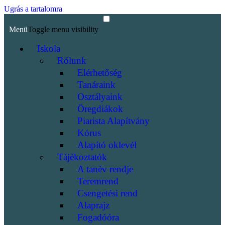
Ugrás a tartalomra
Menü
Toggle menu visibility
Iskola
Rólunk
Elérhetőség
Tanáraink
Osztályaink
Öregdiákok
Piarista Alapítvány
Kórus
Alapító oklevél
Tájékoztatók
A tanév rendje
Teremrend
Csengetési rend
Alaprajz
Fogadóóra