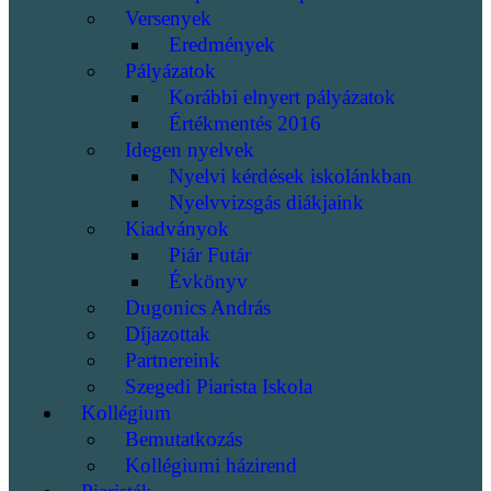
Versenyek
Eredmények
Pályázatok
Korábbi elnyert pályázatok
Értékmentés 2016
Idegen nyelvek
Nyelvi kérdések iskolánkban
Nyelvvizsgás diákjaink
Kiadványok
Piár Futár
Évkönyv
Dugonics András
Díjazottak
Partnereink
Szegedi Piarista Iskola
Kollégium
Bemutatkozás
Kollégiumi házirend