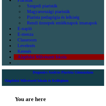
Piaristák
Szegedi piaristák
Magyarországi piaristák
Piarista pedagógia és lelkiség
Rendi ünnepek emléknapok imanapok
E-napló
E-menza
Classroom
Levelezés
Keresés
Alapfokú Művészeti Iskola
.
Dugonics András Piarista Gimnázium
Alapfokú Művészeti Iskola és Kollégium
You are here