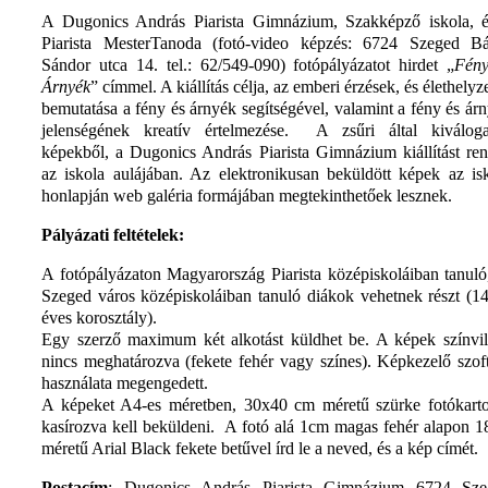
A Dugonics András Piarista Gimnázium, Szakképző iskola, 
Piarista MesterTanoda (fotó-video képzés: 6724 Szeged Bá
Sándor utca 14. tel.: 62/549-090) fotópályázatot hirdet „
Fény
Árnyék
” címmel. A kiállítás célja, az emberi érzések, és élethelyz
bemutatása a fény és árnyék segítségével, valamint a fény és ár
jelenségének kreatív értelmezése. A zsűri által kiváloga
képekből, a Dugonics András Piarista Gimnázium kiállítást re
az iskola aulájában. Az elektronikusan beküldött képek az is
honlapján web galéria formájában megtekinthetőek lesznek.
Pályázati feltételek:
A fotópályázaton Magyarország Piarista középiskoláiban tanuló
Szeged város középiskoláiban tanuló diákok vehetnek részt (1
éves korosztály).
Egy szerző maximum két alkotást küldhet be. A képek színvi
nincs meghatározva (fekete fehér vagy színes). Képkezelő szof
használata megengedett.
A képeket A4-es méretben, 30x40 cm méretű szürke fotókart
kasírozva kell beküldeni. A fotó alá 1cm magas fehér alapon 1
méretű Arial Black fekete betűvel írd le a neved, és a kép címét.
Postacím
: Dugonics András Piarista Gimnázium 6724 Sze