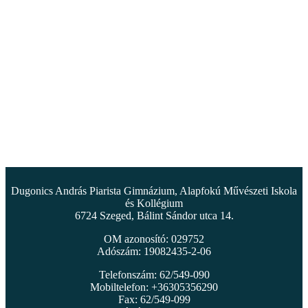
Dugonics András Piarista Gimnázium, Alapfokú Művészeti Iskola
és Kollégium
6724 Szeged, Bálint Sándor utca 14.
OM azonosító: 029752
Adószám: 19082435-2-06
Telefonszám: 62/549-090
Mobiltelefon: +36305356290
Fax: 62/549-099